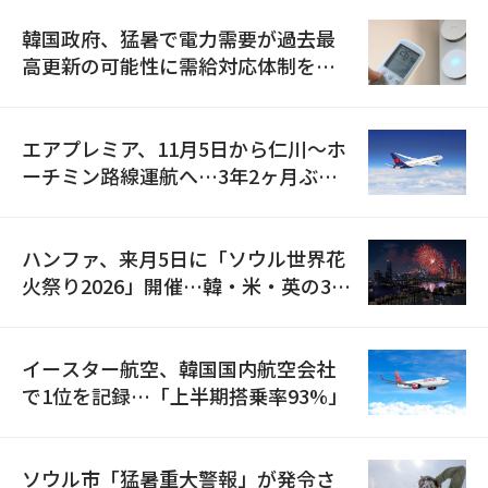
韓国政府、猛暑で電力需要が過去最
高更新の可能性に需給対応体制を点
検
エアプレミア、11月5日から仁川〜ホ
ーチミン路線運航へ…3年2ヶ月ぶり
の再開
ハンファ、来月5日に「ソウル世界花
火祭り2026」開催…韓・米・英の3カ
国が参加
イースター航空、韓国国内航空会社
で1位を記録…「上半期搭乗率93%」
ソウル市「猛暑重大警報」が発令さ