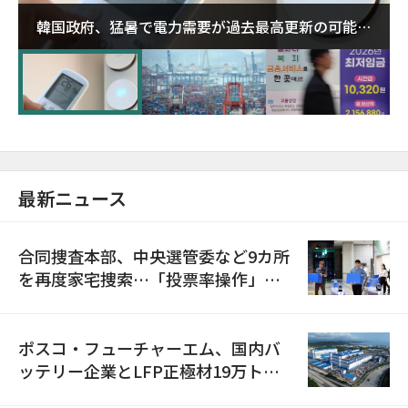
韓国政府、猛暑で電力需要が過去最高更新の可能性
に需給対応体制を点検
最新ニュース
合同捜査本部、中央選管委など9カ所
を再度家宅捜索…「投票率操作」の
資料を確保
ポスコ・フューチャーエム、国内バ
ッテリー企業とLFP正極材19万トン
の供給契約を締結