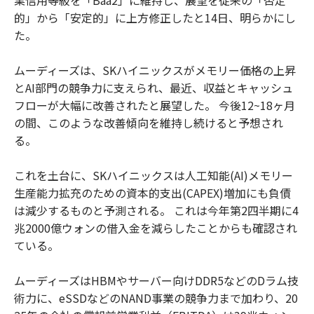
業信用等級を「Baa2」に維持し、展望を従来の「否定
的」から「安定的」に上方修正したと14日、明らかにし
た。
ムーディーズは、SKハイニックスがメモリー価格の上昇
とAI部門の競争力に支えられ、最近、収益とキャッシュ
フローが大幅に改善されたと展望した。 今後12~18ヶ月
の間、このような改善傾向を維持し続けると予想され
る。
これを土台に、SKハイニックスは人工知能(AI)メモリー
生産能力拡充のための資本的支出(CAPEX)増加にも負債
は減少するものと予測される。 これは今年第2四半期に4
兆2000億ウォンの借入金を減らしたことからも確認され
ている。
ムーディーズはHBMやサーバー向けDDR5などのDラム技
術力に、eSSDなどのNAND事業の競争力まで加わり、20