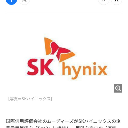
f
t
z
Z
a
w
o
o
c
i
o
o
e
t
m
m
b
t
o
i
o
e
u
n
o
r
t
k
［写真＝SKハイニックス］
国際信用評価会社のムーディーズがSKハイニックスの企