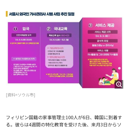
e
t
m
m
b
t
o
i
o
e
u
n
o
r
t
k
[資料=ソウル市]
フィリピン国籍の家事管理士100人が6日、韓国に到着す
る。彼らは4週間の特化教育を受けた後、来月3日からソ