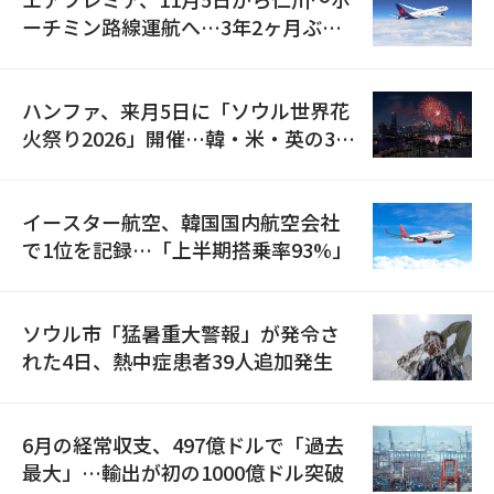
ーチミン路線運航へ…3年2ヶ月ぶり
の再開
ハンファ、来月5日に「ソウル世界花
火祭り2026」開催…韓・米・英の3カ
国が参加
イースター航空、韓国国内航空会社
で1位を記録…「上半期搭乗率93%」
ソウル市「猛暑重大警報」が発令さ
れた4日、熱中症患者39人追加発生
6月の経常収支、497億ドルで「過去
最大」…輸出が初の1000億ドル突破