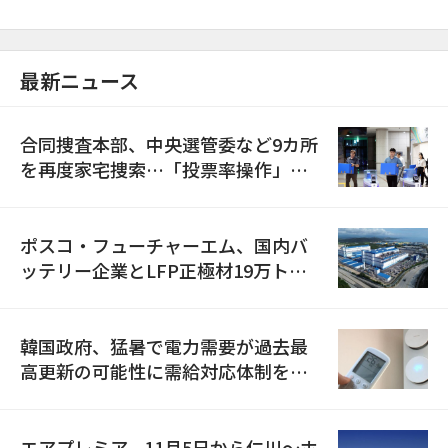
最新ニュース
合同捜査本部、中央選管委など9カ所
を再度家宅捜索…「投票率操作」の
資料を確保
ポスコ・フューチャーエム、国内バ
ッテリー企業とLFP正極材19万トン
の供給契約を締結
韓国政府、猛暑で電力需要が過去最
高更新の可能性に需給対応体制を点
検
エアプレミア、11月5日から仁川〜ホ