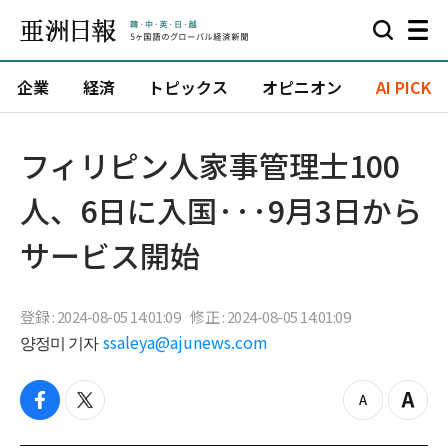
企業
経済
トピックス
オピニオン
AI PICK
フィリピン人家事管理士100
人、6日に入国···9月3日から
サービス開始
登録 : 2024-08-05 14:01:09
修正 : 2024-08-05 14:01:09
양정미 기자
ssaleya@ajunews.com
f
t
z
Z
a
w
o
o
c
i
o
o