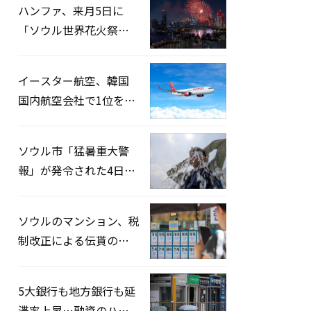
ハンファ、来月5日に
「ソウル世界花火祭り
2026」開催…韓・米・
英の3カ国が参加
イースター航空、韓国
国内航空会社で1位を記
録…「上半期搭乗率
93%」
ソウル市「猛暑重大警
報」が発令された4日、
熱中症患者39人追加発
生
ソウルのマンション、税
制改正による伝貰の月
貰化加速を憂慮
5大銀行も地方銀行も延
滞率上昇…融資のハー