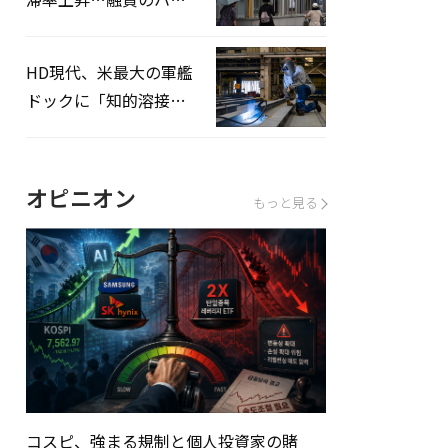
ドルはさらに高く
HD現代、米最大の軍艦
ドックに「知的溶接」
システムを導入へ
オピニオン
もっと見る
コスピ、強まる規制と個人投資家の賭