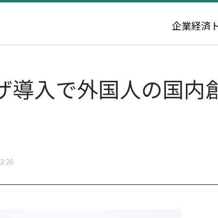
企業
経済
ザ導入で外国人の国内
3:26