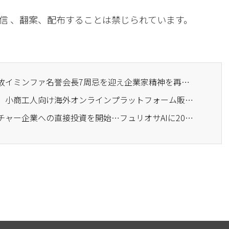
信 、翻案、配布することは禁じられています。
· ベンチャー企業協会、故イミンファ名誉会長7周忌を迎え企業家精神を再評価
· 中小ベンチャー企業部、小商工人向け海外オンラインプラットフォーム販路支援…1600社を募集
· 韓国輸出入銀行、ベンチャー企業への直接投資を開始…フュリオサAIに200億投資