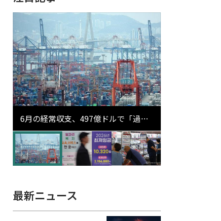
6月の経常収支、497億ドルで「過去
最大」…輸出が初の1000億ドル突破
最新ニュース