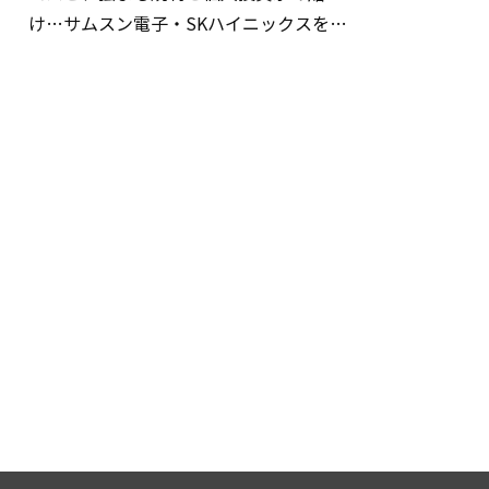
け…サムスン電子・SKハイニックスを巡
る明暗