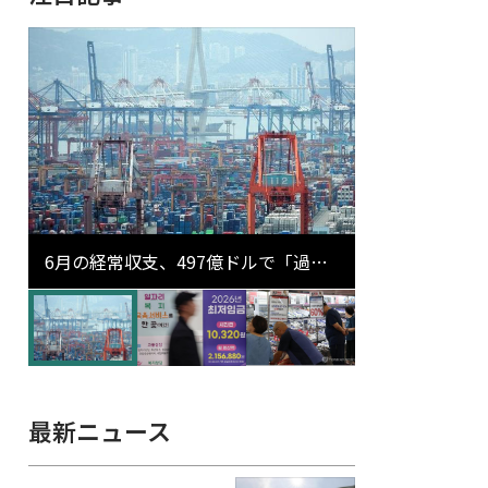
6月の経常収支、497億ドルで「過去
最大」…輸出が初の1000億ドル突破
最新ニュース