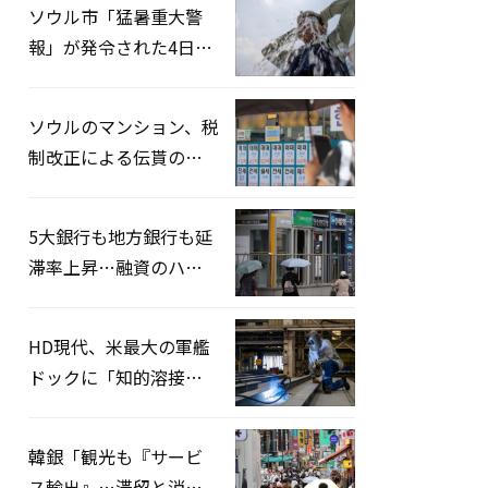
ソウル市「猛暑重大警
報」が発令された4日、
熱中症患者39人追加発
生
ソウルのマンション、税
制改正による伝貰の月
貰化加速を憂慮
5大銀行も地方銀行も延
滞率上昇…融資のハー
ドルはさらに高く
HD現代、米最大の軍艦
ドックに「知的溶接」
システムを導入へ
韓銀「観光も『サービ
ス輸出』…滞留と消費