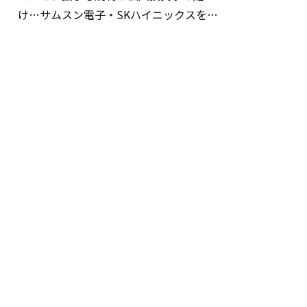
け…サムスン電子・SKハイニックスを巡
る明暗