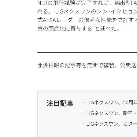
NLRの飛行試験が完了すれば、輸出型FA
れる。 LIGネクスワンのシン·イクヒ
式AESAレーダーの優秀な性能を立証する
真の国産化に寄与する”と述べた。
亜洲日報の記事等を無断で複製、公衆送
注目記事
· LIGネクスワン、50
· LIGネクスワン、新
· LIGネクスワン、カタ