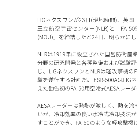
LIGネクスワンが23日(現地時間)、英
王立航空宇宙センター(NLR)と「FA-
(MOU)」を締結したと24日、明らかに
NLRは1919年に設立された国営防衛
分野の研究開発と各種整備および試験評
じ、LIGネクスワンとNLRは軽攻撃機のFA
験を遂行する計画だ。 ESR-500AはL
えた勧告初のFA-50用空冷式AESAレー
AESAレーダーは発熱が激しく、熱を
いが、冷却効率の良い水冷式冷却技法が
すことができ、FA-50のような軽攻撃機