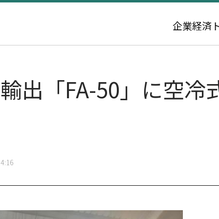
企業
経済
輸出「FA-50」に空冷
4:16