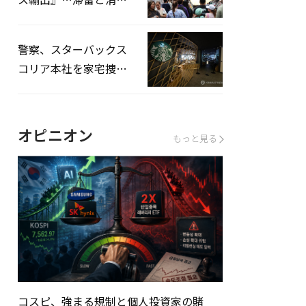
を増やしてこそ成長効
果」
警察、スターバックス
コリア本社を家宅捜
査…「タンクデー」イ
ベント巡り侮辱容疑
オピニオン
もっと見る
コスピ、強まる規制と個人投資家の賭