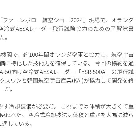
国「ファーンボロー航空ショー2024」現場で、オランダ
50空冷式AESAレーダー飛行試験協力のための了解覚書
した。
産業機関で、約100年間オランダ空軍と協力し、航空宇宙
価に特化した技術力を確保している。 今回の協約を通
-50向け空冷式AESAレーダー「ESR-500A」の飛行試
IGネクスワンと韓国航空宇宙産業(KAI)が協力して開発を終
ダーだ。
冷やす冷却装備が必要だ。 これまでは体積が大きくて重
使われた。 空冷式冷却技法は体積と重さを大幅に減ら
に適している。