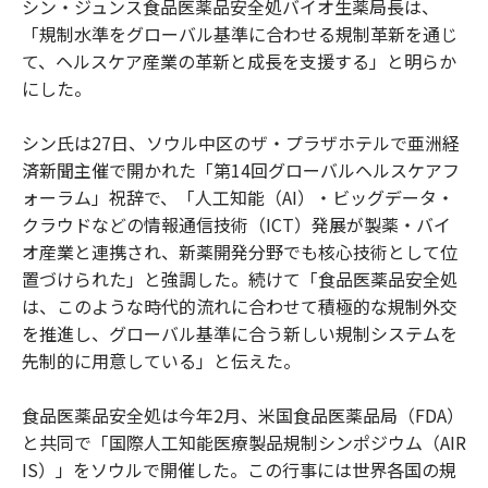
シン・ジュンス食品医薬品安全処バイオ生薬局長は、
「規制水準をグローバル基準に合わせる規制革新を通じ
て、ヘルスケア産業の革新と成長を支援する」と明らか
にした。
シン氏は27日、ソウル中区のザ・プラザホテルで亜洲経
済新聞主催で開かれた「第14回グローバルヘルスケアフ
ォーラム」祝辞で、「人工知能（AI）・ビッグデータ・
クラウドなどの情報通信技術（ICT）発展が製薬・バイ
オ産業と連携され、新薬開発分野でも核心技術として位
置づけられた」と強調した。続けて「食品医薬品安全処
は、このような時代的流れに合わせて積極的な規制外交
を推進し、グローバル基準に合う新しい規制システムを
先制的に用意している」と伝えた。
食品医薬品安全処は今年2月、米国食品医薬品局（FDA）
と共同で「国際人工知能医療製品規制シンポジウム（AIR
IS）」をソウルで開催した。この行事には世界各国の規