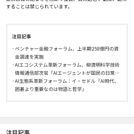
することは禁じられています。
注目記事
ベンチャー金融フォーラム、上半期258億円の資
金調達を実施
AIエコシステム革新フォーラム、柳濟明科学技術
情報通信部次官「AIエージェントが国民の日常を
支える、1人1AI時代を開く」
AI生態系革新フォーラム：イ・セドル「AI時代、
囲碁より重要なのは物語と哲学」
注目記事