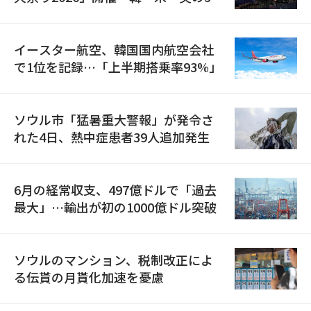
国が参加
イースター航空、韓国国内航空会社
で1位を記録…「上半期搭乗率93%」
ソウル市「猛暑重大警報」が発令さ
れた4日、熱中症患者39人追加発生
6月の経常収支、497億ドルで「過去
最大」…輸出が初の1000億ドル突破
ソウルのマンション、税制改正によ
る伝貰の月貰化加速を憂慮