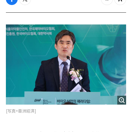
f
t
z
Z
a
w
o
o
c
i
o
o
e
t
m
m
b
t
o
i
o
e
u
n
o
r
t
k
[写真=亜洲経済]