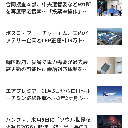
合同捜査本部、中央選管委など9カ所
を再度家宅捜索…「投票率操作」の
資料を確保
ポスコ・フューチャーエム、国内バ
ッテリー企業とLFP正極材19万トン
の供給契約を締結
韓国政府、猛暑で電力需要が過去最
高更新の可能性に需給対応体制を点
検
エアプレミア、11月5日から仁川〜ホ
ーチミン路線運航へ…3年2ヶ月ぶり
の再開
ハンファ、来月5日に「ソウル世界花
火祭り2026」開催…韓・米・英の3カ