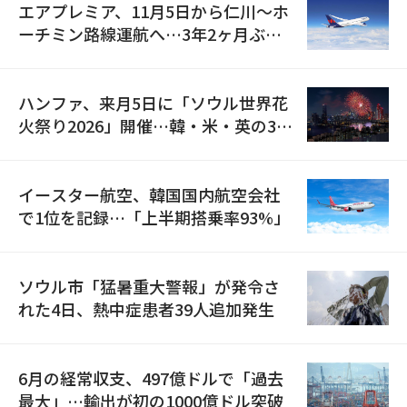
エアプレミア、11月5日から仁川〜ホ
ーチミン路線運航へ…3年2ヶ月ぶり
の再開
ハンファ、来月5日に「ソウル世界花
火祭り2026」開催…韓・米・英の3カ
国が参加
イースター航空、韓国国内航空会社
で1位を記録…「上半期搭乗率93%」
ソウル市「猛暑重大警報」が発令さ
れた4日、熱中症患者39人追加発生
6月の経常収支、497億ドルで「過去
最大」…輸出が初の1000億ドル突破