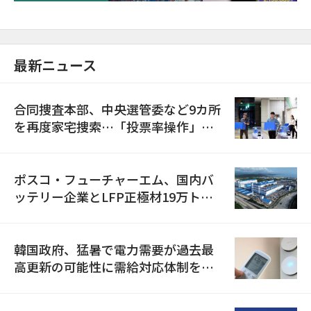
最新ニュース
合同捜査本部、中央選管委など9カ所
を再度家宅捜索…「投票率操作」の
資料を確保
ポスコ・フューチャーエム、国内バ
ッテリー企業とLFP正極材19万トン
の供給契約を締結
韓国政府、猛暑で電力需要が過去最
高更新の可能性に需給対応体制を点
検