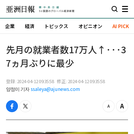
企業
経済
トピックス
オピニオン
AI PICK
先月の就業者数17万人↑···3
7ヵ月ぶりに最少
登録 : 2024-04-12 09:35:58
修正 : 2024-04-12 09:35:58
양정미 기자
ssaleya@ajunews.com
f
t
z
Z
a
w
o
o
c
i
o
o
e
t
m
m
b
t
o
i