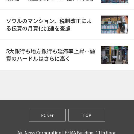
ソウルのマンション、税制改正によ
る伝貰の月貰化加速を憂慮
5大銀行も地方銀行も延滞率上昇…融
資のハードルはさらに高く
PC ver
TOP
Aju News Corporation LEEMA Building, 11th floor,