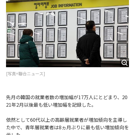
o
e
u
n
o
r
t
k
[写真=聯合ニュース]
先月の韓国の就業者数の増加幅が17万人にとどまり、20
21年2月以後最も低い増加幅を記録した。
依然として60代以上の高齢層就業者が増加傾向を主導し
た中で、青年層就業者は8ヵ月ぶりに最も低い増加傾向を
示した。