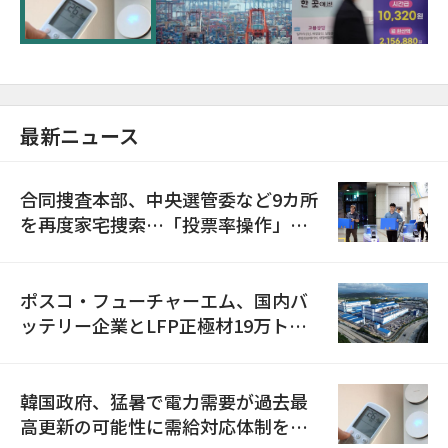
最新ニュース
合同捜査本部、中央選管委など9カ所
を再度家宅捜索…「投票率操作」の
資料を確保
ポスコ・フューチャーエム、国内バ
ッテリー企業とLFP正極材19万トン
の供給契約を締結
韓国政府、猛暑で電力需要が過去最
高更新の可能性に需給対応体制を点