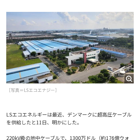
e
t
m
m
b
t
o
i
o
e
u
n
o
r
t
k
［写真＝LSエコエナジー］
LSエコエネルギーは最近、デンマークに超高圧ケーブル
を供給したと11日、明かにした。
220kV級の地中ケーブルで、1300万ドル（約176億ウォ