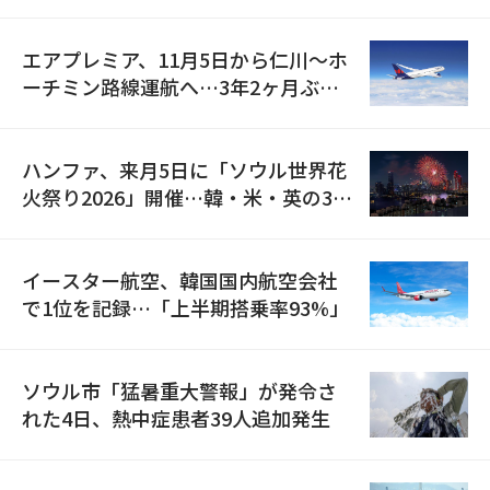
検
エアプレミア、11月5日から仁川〜ホ
ーチミン路線運航へ…3年2ヶ月ぶり
の再開
ハンファ、来月5日に「ソウル世界花
火祭り2026」開催…韓・米・英の3カ
国が参加
イースター航空、韓国国内航空会社
で1位を記録…「上半期搭乗率93%」
ソウル市「猛暑重大警報」が発令さ
れた4日、熱中症患者39人追加発生