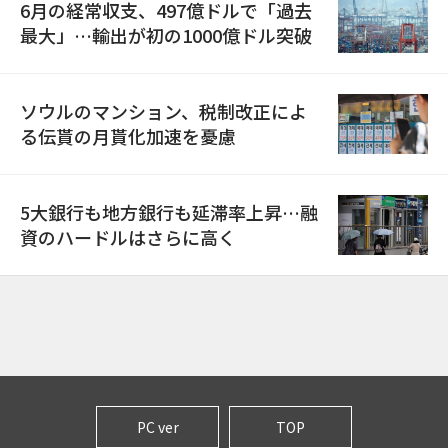
6月の経常収支、497億ドルで「過去
最大」…輸出が初の1000億ドル突破
ソウルのマンション、税制改正によ
る伝貰の月貰化加速を憂慮
5大銀行も地方銀行も延滞率上昇…融
資のハードルはさらに高く
PC ver
TOP