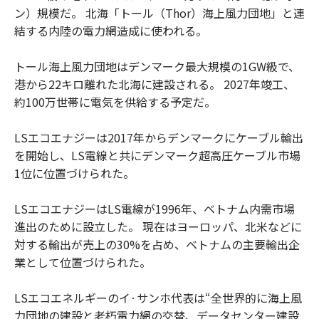
ン）規模だ。 北海「トール（Thor）海上風力団地」と連
結する内陸の電力網造成に使われる。
トール海上風力団地はデンマーク最大規模の1GW級で、
港から22キロ離れた北海に建設される。 2027年竣工、
約100万世帯に電気を供給する予定だ。
LSエコエナジーは2017年からデンマークにケーブル輸出
を開始し、LS電線と共にデンマーク超高圧ケーブル市場
1位に位置づけられた。
LSエコエナジーはLS電線が1996年、ベトナム内需市場
進出のために設立した。 現在はヨーロッパ、北米などに
対する輸出が売上の30%を占め、ベトナムの主要輸出企
業として位置づけられた。
LSエコエネルギーのイ·サンホ代表は“全世界的に海上風
力団地の建設と老朽電力網の交替、データセンター建設