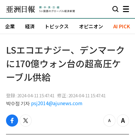
企業
経済
トピックス
オピニオン
AI PICK
LSエコエナジー、デンマーク
に170億ウォン台の超高圧ケ
ーブル供給
登録 : 2024-04-11 15:47:41
修正 : 2024-04-11 15:47:41
박수정 기자
psj2014@ajunews.com
f
t
z
Z
a
w
o
o
c
i
o
o