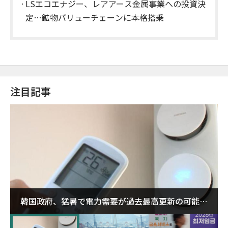
本格化
LSエコエナジー、レアアース金属事業への投資決
定…鉱物バリューチェーンに本格搭乗
注目記事
韓国政府、猛暑で電力需要が過去最高更新の可能性
に需給対応体制を点検