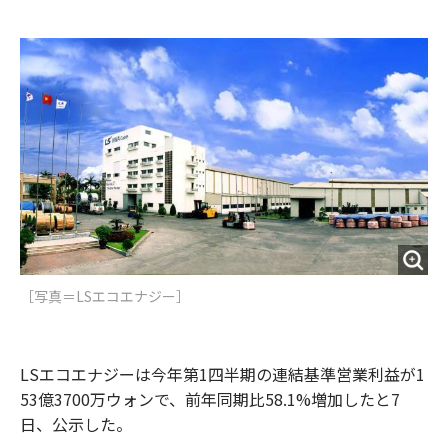
e
t
m
m
b
t
o
i
o
e
u
n
o
r
t
k
［写真＝LSエコエナジー］
LSエコエナジーは今年第1四半期の連結基準営業利益が1
53億3700万ウォンで、前年同期比58.1%増加したと7
日、公示した。