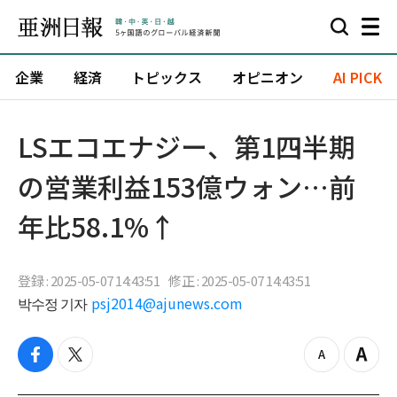
企業
経済
トピックス
オピニオン
AI PICK
LSエコエナジー、第1四半期
の営業利益153億ウォン…前
年比58.1%↑
登録 : 2025-05-07 14:43:51
修正 : 2025-05-07 14:43:51
박수정 기자
psj2014@ajunews.com
f
t
z
Z
a
w
o
o
c
i
o
o