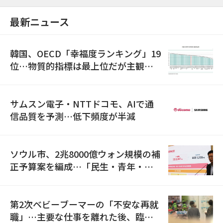
最新ニュース
韓国、OECD「幸福度ランキング」19
位…物質的指標は最上位だが主観的
満足度は最下位
サムスン電子・NTTドコモ、AIで通
信品質を予測…低下頻度が半減
ソウル市、2兆8000億ウォン規模の補
正予算案を編成…「民生・青年・安
全」に8100億ウォンを集中投資
第2次ベビーブーマーの「不安な再就
職」…主要な仕事を離れた後、臨時