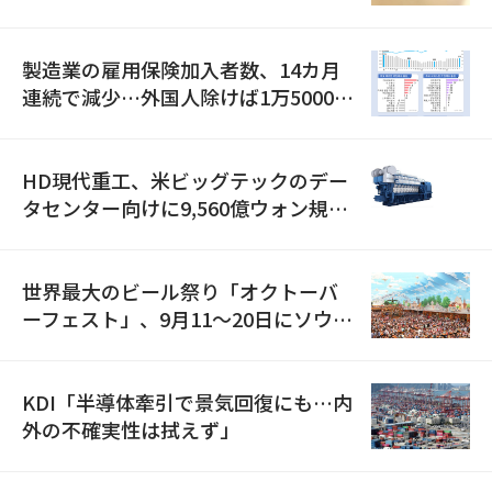
職が2倍近くに急増
製造業の雇用保険加入者数、14カ月
連続で減少…外国人除けば1万5000人
減
HD現代重工、米ビッグテックのデー
タセンター向けに9,560億ウォン規模
の発電設備を受注…「過去最大」
世界最大のビール祭り「オクトーバ
ーフェスト」、9月11〜20日にソウル
で開催
KDI「半導体牽引で景気回復にも…内
外の不確実性は拭えず」