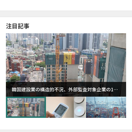
注目記事
韓国建設業の構造的不況、外部監査対象企業の1割
超が「ゾンビ企業」に…5年で2.8倍増