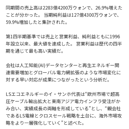
同期間の売上高は2283億4200万ウォンで、26.9%増えた
ことが分かった。 当期純利益は127億4300万ウォンで、
59.9%増加したと集計された。
第1四半期基準では売上と営業利益、純利益ともに1996
年設立以来、最大値を達成した。 営業利益は歴代の四半
期を通じて最も高い実績だ。
会社は人工知能(AI)データセンターと再生エネルギー関
連需要増加とグローバル電力網拡張のような市場変化に
対する早い対応が成果につながったという分析だ。
LSエコエネルギーのイ・サンホ代表は“欧州市場で超高
圧ケーブル輸出拡大と東南アジア電力インフラ受注がか
み合い、実績成長の両軸を形成している”とし、“親会社
であるLS電線とクロスセール戦略を土台に、海外市場攻
略をより一層強化していく”と述べた。