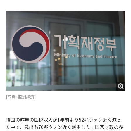
e
t
m
m
b
t
o
i
o
e
u
n
o
r
t
k
[写真=亜洲経済]
韓国の昨年の国税収入が1年前より52兆ウォン近く減っ
た中で、歳出も70兆ウォン近く減少した。国家財政の赤