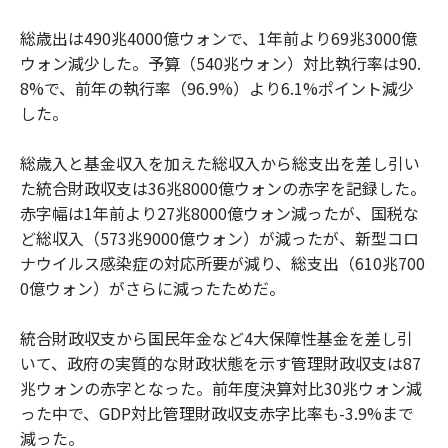
総歳出は490兆4000億ウォンで、1年前より69兆3000億
ウォン減少した。予算（540兆ウォン）対比執行率は90.
8%で、前年の執行率（96.9%）より6.1%ポイント減少
した。
総歳入と基金収入を加えた総収入から総支出を差し引い
た統合財政収支は36兆8000億ウォンの赤字を記録した。
赤字幅は1年前より27兆8000億ウォン減ったが、国税な
ど総収入（573兆9000億ウォン）が減ったが、新型コロ
ナウイルス感染症の対応所要が減り、総支出（610兆700
0億ウォン）がさらに減ったためだ。
統合財政収支から国民年金など4大保障性基金を差し引
いて、政府の実質的な財政状態を示す管理財政収支は87
兆ウォンの赤字となった。前年度決算対比30兆ウォン減
った中で、GDP対比管理財政収支赤字比率も-3.9%まで
減った。