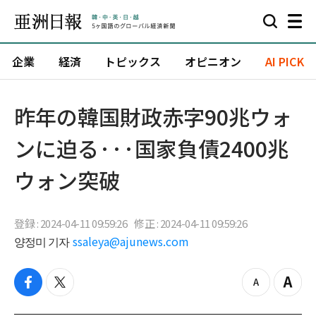
企業
経済
トピックス
オピニオン
AI PICK
昨年の韓国財政赤字90兆ウォ
ンに迫る···国家負債2400兆
ウォン突破
登録 : 2024-04-11 09:59:26
修正 : 2024-04-11 09:59:26
양정미 기자
ssaleya@ajunews.com
f
t
z
Z
a
w
o
o
c
i
o
o