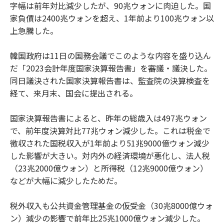
字幅は前年対比減少したが、90兆ウォンに肉迫した。国
家負債は2400兆ウォンを超え、1年前より100兆ウォン以
上急騰した。
韓国政府は11日の国務会議でこのような内容を盛り込ん
だ「2023会計年度国家決算報告書」を審議・議決した。
同日議決された国家決算報告書は、監査院の決算検査を
経て、来月末、国会に提出される。
国家決算報告書によると、昨年の総歳入は497兆ウォン
で、前年度決算対比77兆ウォン減少した。これは税金で
徴収された国税収入が1年前より51兆9000億ウォン減少
した影響が大きい。対内外の経済環境が悪化し、法人税
（23兆2000億ウォン）と所得税（12兆9000億ウォン）
などが大幅に減少したためだ。
税外収入も公共資金管理基金の仮受金（30兆8000億ウォ
ン）減少の影響で前年比25兆1000億ウォン減少した。