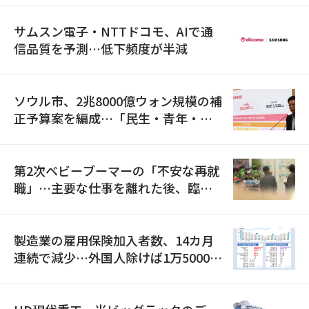
サムスン電子・NTTドコモ、AIで通
信品質を予測…低下頻度が半減
ソウル市、2兆8000億ウォン規模の補
正予算案を編成…「民生・青年・安
全」に8100億ウォンを集中投資
第2次ベビーブーマーの「不安な再就
職」…主要な仕事を離れた後、臨時
職が2倍近くに急増
製造業の雇用保険加入者数、14カ月
連続で減少…外国人除けば1万5000人
減