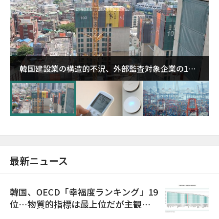
韓国建設業の構造的不況、外部監査対象企業の1割
超が「ゾンビ企業」に…5年で2.8倍増
最新ニュース
韓国、OECD「幸福度ランキング」19
位…物質的指標は最上位だが主観的
満足度は最下位