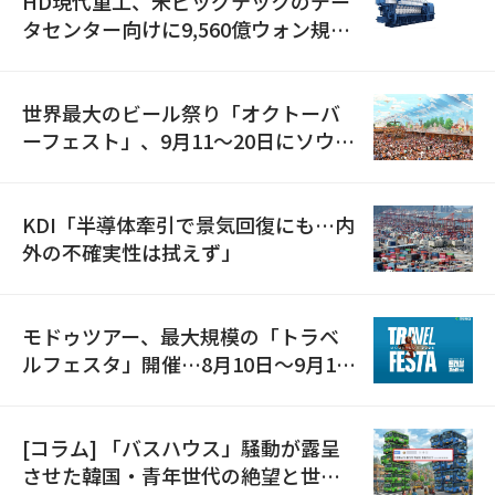
HD現代重工、米ビッグテックのデー
タセンター向けに9,560億ウォン規模
の発電設備を受注…「過去最大」
世界最大のビール祭り「オクトーバ
ーフェスト」、9月11〜20日にソウル
で開催
KDI「半導体牽引で景気回復にも…内
外の不確実性は拭えず」
モドゥツアー、最大規模の「トラベ
ルフェスタ」開催…8月10日～9月11
日
[コラム] 「バスハウス」騒動が露呈
させた韓国・青年世代の絶望と世代