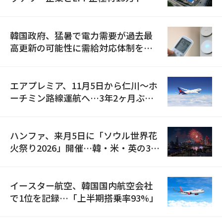
の供給契約を締結
韓国政府、猛暑で電力需要が過去最
高更新の可能性に需給対応体制を点
検
エアプレミア、11月5日から仁川〜ホ
ーチミン路線運航へ…3年2ヶ月ぶり
の再開
ハンファ、来月5日に「ソウル世界花
火祭り2026」開催…韓・米・英の3カ
国が参加
イースター航空、韓国国内航空会社
で1位を記録…「上半期搭乗率93%」