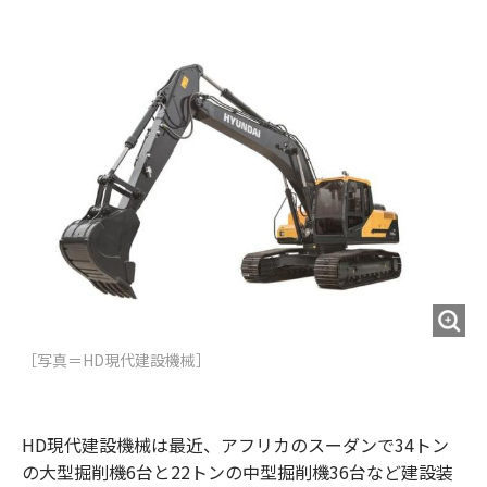
e
t
m
m
b
t
o
i
o
e
u
n
o
r
t
k
［写真＝HD現代建設機械］
HD現代建設機械は最近、アフリカのスーダンで34トン
の大型掘削機6台と22トンの中型掘削機36台など建設装