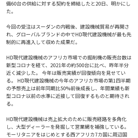
備60台の供給に対する契約を締結したと20日、明かにし
た。
今回の受注はスーダンの内戦後、建設機械貿易が再開さ
れ、グローバルブランドの中でHD現代建設機械が最も先
制的に再進入して収めた成果だ。
HD現代建設機械のアフリカ市場での掘削機の販売台数は
新型コロナを経て、2021年の約500台に比べ、昨年半分
近く減少した。 今年は販売実績が回復傾向を見せてい
る。 HD現代建設機械の今年のアフリカ市場の第1四半期
の予想売上は前年同期比50%前後成長し、年間業績も新
型コロナ以前の水準に近接して回復するものと期待され
る。
HD現代建設機械は売上拡大のために販売経路を多角化
し、大型ディーラーを発掘して営業網を補強している。
モーリタニアをはじめとする西アフリカ7カ国に周辺国