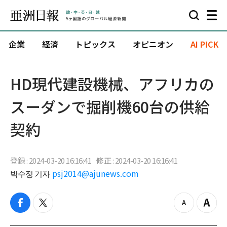
企業
経済
トピックス
オピニオン
AI PICK
HD現代建設機械、アフリカの
スーダンで掘削機60台の供給
契約
登録 : 2024-03-20 16:16:41
修正 : 2024-03-20 16:16:41
박수정 기자
psj2014@ajunews.com
f
t
z
Z
a
w
o
o
c
i
o
o