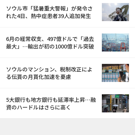
ソウル市「猛暑重大警報」が発令さ
れた4日、熱中症患者39人追加発生
6月の経常収支、497億ドルで「過去
最大」…輸出が初の1000億ドル突破
ソウルのマンション、税制改正によ
る伝貰の月貰化加速を憂慮
5大銀行も地方銀行も延滞率上昇…融
資のハードルはさらに高く