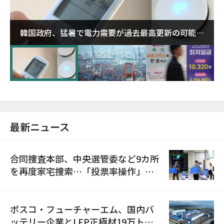
韓国政府、猛暑で電力需要が過去最高更新の可能性
に需給対応体制を点検
最新ニュース
合同捜査本部、中央選管委など9カ所
を再度家宅捜索…「投票率操作」の
資料を確保
ポスコ・フューチャーエム、国内バ
ッテリー企業とLFP正極材19万トン