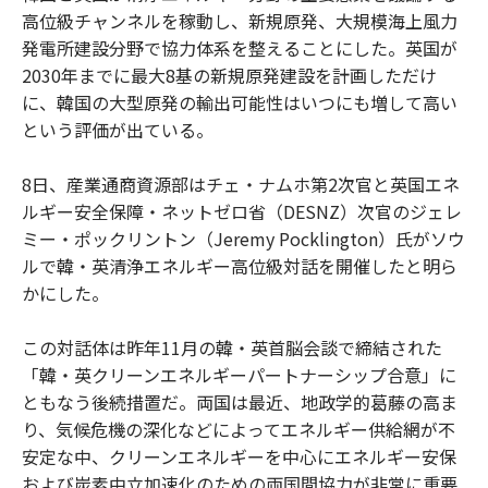
高位級チャンネルを稼動し、新規原発、大規模海上風力
発電所建設分野で協力体系を整えることにした。英国が
2030年までに最大8基の新規原発建設を計画しただけ
に、韓国の大型原発の輸出可能性はいつにも増して高い
という評価が出ている。
8日、産業通商資源部はチェ・ナムホ第2次官と英国エネ
ルギー安全保障・ネットゼロ省（DESNZ）次官のジェレ
ミー・ポックリントン（Jeremy Pocklington）氏がソウ
ルで韓・英清浄エネルギー高位級対話を開催したと明ら
かにした。
この対話体は昨年11月の韓・英首脳会談で締結された
「韓・英クリーンエネルギーパートナーシップ合意」に
ともなう後続措置だ。両国は最近、地政学的葛藤の高ま
り、気候危機の深化などによってエネルギー供給網が不
安定な中、クリーンエネルギーを中心にエネルギー安保
および炭素中立加速化のための両国間協力が非常に重要