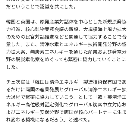
だということで認識を共にした。
韓国と英国は、原発産業対話体を中心とした新規原発協
力推進、核心鉱物実務会議の新設、大規模海上風力拡大
のための民官対話推進などと関連して協力することで合
意した。また、清浄水素とエネルギー技術開発分野の協
力拡大案、無炭素エネルギーを通じた産業および発電分
野の脱炭素化案をめぐっても緊密に協力していくことに
した。
チェ次官は「韓国は清浄エネルギー製造技術保有国であ
るだけに両国の産業発展とグローバル清浄エネルギー拡
大過程で緊密に協力していこう」として「韓・英清浄エ
ネルギー高位級対話定例化でグローバル炭素中立対応お
よびエネルギー安保分野で両国が核心パートナーに生ま
れ変わる契機になるだろう」と述べた。