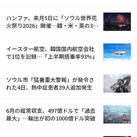
の再開
ハンファ、来月5日に「ソウル世界花
火祭り2026」開催…韓・米・英の3カ
国が参加
イースター航空、韓国国内航空会社
で1位を記録…「上半期搭乗率93%」
ソウル市「猛暑重大警報」が発令さ
れた4日、熱中症患者39人追加発生
6月の経常収支、497億ドルで「過去
最大」…輸出が初の1000億ドル突破