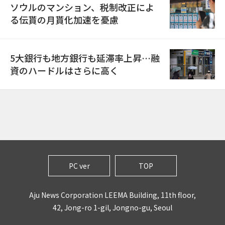
ソウルのマンション、税制改正によ
る伝貰の月貰化加速を憂慮
5大銀行も地方銀行も延滞率上昇…融
資のハードルはさらに高く
PC ver
TOP
Aju News Corporation LEEMA Building, 11th floor,
42, Jong-ro 1-gil, Jongno-gu, Seoul