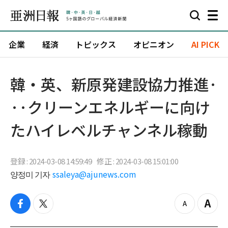
企業
経済
トピックス
オピニオン
AI PICK
韓・英、新原発建設協力推進·
··クリーンエネルギーに向け
たハイレベルチャンネル稼動
登録 : 2024-03-08 14:59:49
修正 : 2024-03-08 15:01:00
양정미 기자
ssaleya@ajunews.com
f
t
z
Z
a
w
o
o
c
i
o
o