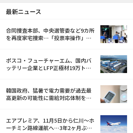
最新ニュース
合同捜査本部、中央選管委など9カ所
を再度家宅捜索…「投票率操作」の
資料を確保
ポスコ・フューチャーエム、国内バ
ッテリー企業とLFP正極材19万トン
の供給契約を締結
韓国政府、猛暑で電力需要が過去最
高更新の可能性に需給対応体制を点
検
エアプレミア、11月5日から仁川〜ホ
ーチミン路線運航へ…3年2ヶ月ぶり