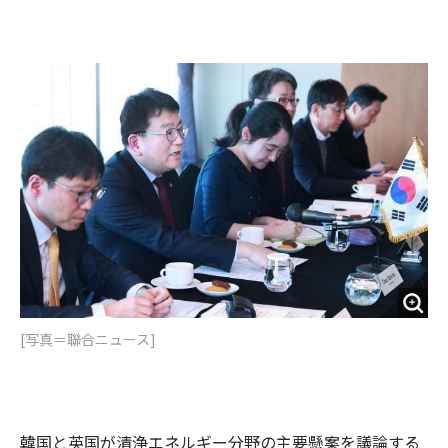
e
t
m
m
b
t
o
i
o
e
u
n
o
r
t
k
[写真＝聯合ニュース]
韓国と英国が清浄エネルギー分野の主要懸案を議論する