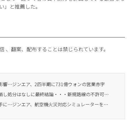
い」と推薦した。
信 、翻案、配布することは禁じられています。
影響…ジンエア、2四半期に731億ウォンの営業赤字
· ジンエア―、免許取り消し処分はなしに最終結論・・・新規路線の不許可および運航許可制限など制裁あり
· 乗客の安全は私たちの手に…ジンエア、航空機火災対応シミュレーターを導入