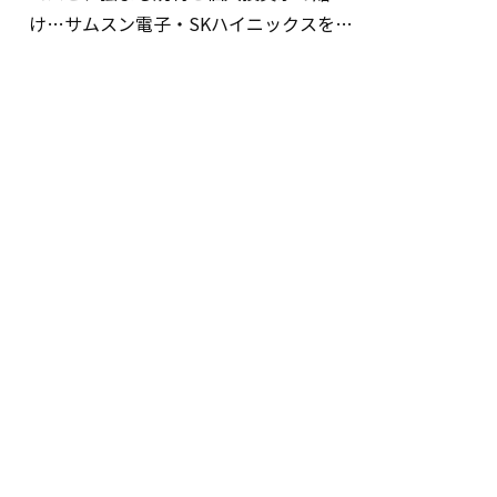
け…サムスン電子・SKハイニックスを巡
る明暗