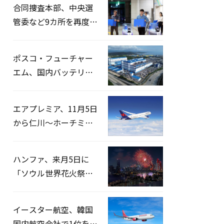
合同捜査本部、中央選
管委など9カ所を再度家
宅捜索…「投票率操
作」の資料を確保
ポスコ・フューチャー
エム、国内バッテリー
企業とLFP正極材19万ト
ンの供給契約を締結
エアプレミア、11月5日
から仁川〜ホーチミン
路線運航へ…3年2ヶ月
ぶりの再開
ハンファ、来月5日に
「ソウル世界花火祭り
2026」開催…韓・米・
英の3カ国が参加
イースター航空、韓国
国内航空会社で1位を記