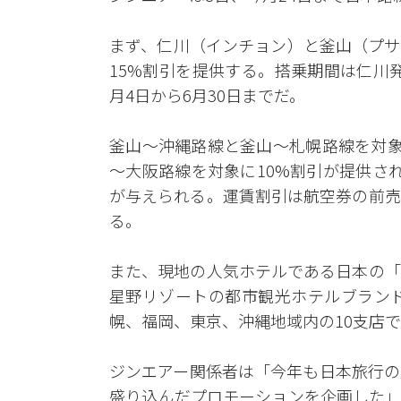
まず、仁川（インチョン）と釜山（プサ
15%割引を提供する。搭乗期間は仁川発
月4日から6月30日までだ。
釜山～沖縄路線と釜山～札幌路線を対象
～大阪路線を対象に10%割引が提供さ
が与えられる。運賃割引は航空券の前売
る。
また、現地の人気ホテルである日本の「
星野リゾートの都市観光ホテルブランド
幌、福岡、東京、沖縄地域内の10支店で
ジンエアー関係者は「今年も日本旅行の
盛り込んだプロモーションを企画した」