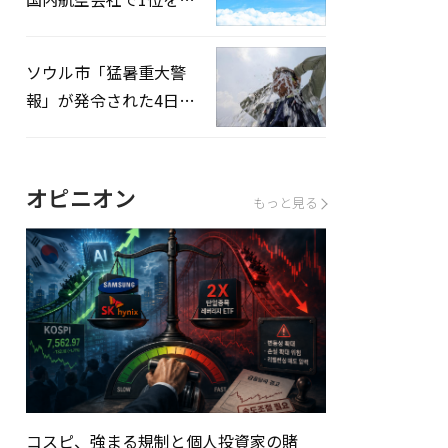
録…「上半期搭乗率
93%」
ソウル市「猛暑重大警
報」が発令された4日、
熱中症患者39人追加発
生
オピニオン
もっと見る
コスピ、強まる規制と個人投資家の賭