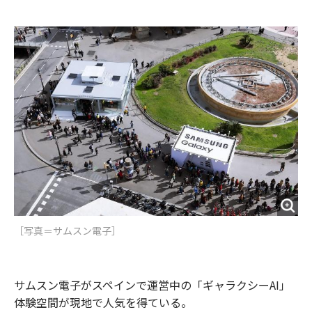
e
t
m
m
b
t
o
i
o
e
u
n
o
r
t
k
［写真＝サムスン電子］
サムスン電子がスペインで運営中の「ギャラクシーAI」
体験空間が現地で人気を得ている。