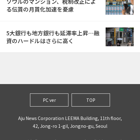
ソウルのマンション、税制改正によ
る伝貰の月貰化加速を憂慮
5大銀行も地方銀行も延滞率上昇…融
資のハードルはさらに高く
PC ver
TOP
Aju News Corporation LEEMA Building, 11th floor,
42, Jong-ro 1-gil, Jongno-gu, Seoul