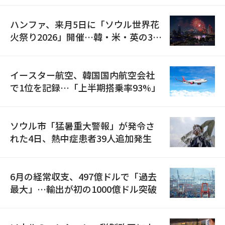
ハンファ、来月5日に「ソウル世界花
火祭り2026」開催…韓・米・英の3カ
国が参加
イースター航空、韓国国内航空会社
で1位を記録…「上半期搭乗率93%」
ソウル市「猛暑重大警報」が発令さ
れた4日、熱中症患者39人追加発生
6月の経常収支、497億ドルで「過去
最大」…輸出が初の1000億ドル突破