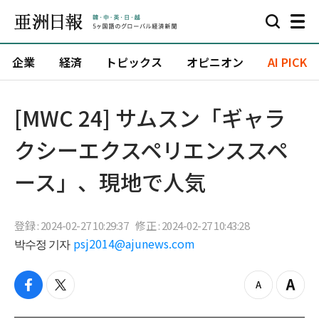
企業
経済
トピックス
オピニオン
AI PICK
[MWC 24] サムスン「ギャラ
クシーエクスペリエンススペ
ース」、現地で人気
登録 : 2024-02-27 10:29:37
修正 : 2024-02-27 10:43:28
박수정 기자
psj2014@ajunews.com
f
t
z
Z
a
w
o
o
c
i
o
o