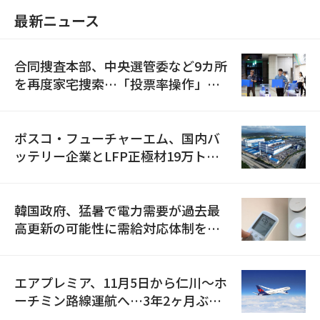
最新ニュース
合同捜査本部、中央選管委など9カ所
を再度家宅捜索…「投票率操作」の
資料を確保
ポスコ・フューチャーエム、国内バ
ッテリー企業とLFP正極材19万トン
の供給契約を締結
韓国政府、猛暑で電力需要が過去最
高更新の可能性に需給対応体制を点
検
エアプレミア、11月5日から仁川〜ホ
ーチミン路線運航へ…3年2ヶ月ぶり
の再開