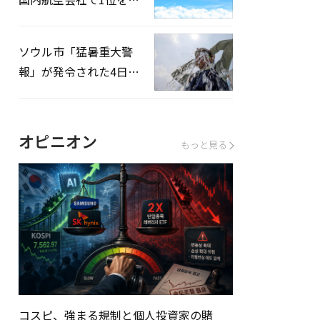
録…「上半期搭乗率
93%」
ソウル市「猛暑重大警
報」が発令された4日、
熱中症患者39人追加発
生
オピニオン
もっと見る
コスピ、強まる規制と個人投資家の賭