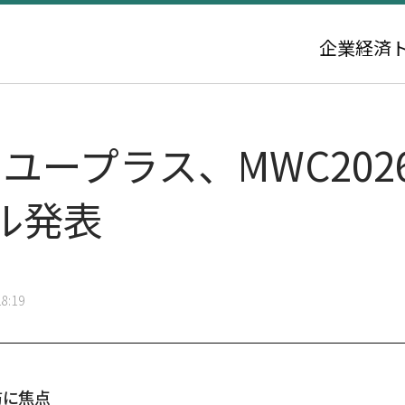
企業
経済
Gユープラス、MWC20
ル発表
8:19
防に焦点