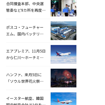
合同捜査本部、中央選
管委など9カ所を再度家
宅捜索…「投票率操
作」の資料を確保
ポスコ・フューチャー
エム、国内バッテリー
企業とLFP正極材19万ト
ンの供給契約を締結
エアプレミア、11月5日
から仁川〜ホーチミン
路線運航へ…3年2ヶ月
ぶりの再開
ハンファ、来月5日に
「ソウル世界花火祭り
2026」開催…韓・米・
英の3カ国が参加
イースター航空、韓国
国内航空会社で1位を記