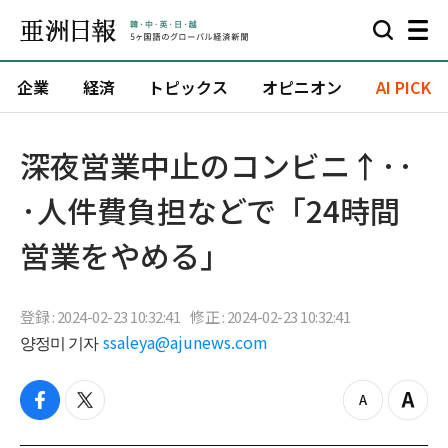
企業
経済
トピックス
オピニオン
AI PICK
深夜営業中止のコンビニ↑··
·人件費負担などで「24時間
営業をやめる」
登録 : 2024-02-23 10:32:41
修正 : 2024-02-23 10:32:41
양정미 기자
ssaleya@ajunews.com
f
t
z
Z
a
w
o
o
c
i
o
o