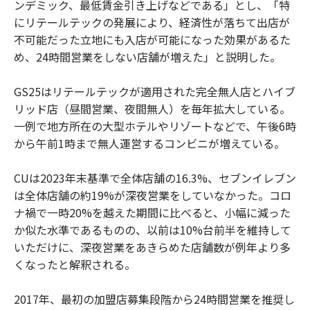
ンデミック、最低賃金引き上げなどである」とし、「特
にリテールテックの発展により、経済性が落ちて出店が
不可能だった立地にも入店が可能になった効果があるた
め、24時間営業をしない店舗が増えた」と説明した。
GS25はリテールテックが適用された完全無人店とハイブ
リッド店（昼間営業、夜間無人）を毎年拡大している。
一例で地方所在の大型ホテルやリゾートなどで、午後6時
から午前1時まで無人運営するコンビニが増えている。
CUは2023年末基準で全体店舗の16.3%、セブンイレブン
は全体店舗の約19%が深夜営業をしていなかった。コロ
ナ禍で一時20%を越えた期間に比べると、小幅に減った
か似た水準であるものの、以前は10%台前半を維持して
いただけに、深夜営業をあきらめた店舗数が例年より多
くなったと解釈される。
2017年、最初の加盟店募集段階から24時間営業を推奨し