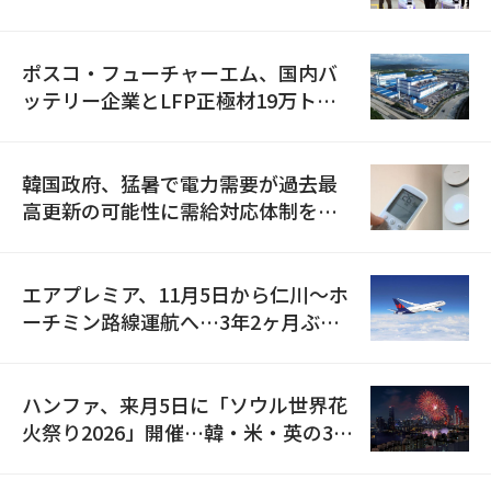
資料を確保
ポスコ・フューチャーエム、国内バ
ッテリー企業とLFP正極材19万トン
の供給契約を締結
韓国政府、猛暑で電力需要が過去最
高更新の可能性に需給対応体制を点
検
エアプレミア、11月5日から仁川〜ホ
ーチミン路線運航へ…3年2ヶ月ぶり
の再開
ハンファ、来月5日に「ソウル世界花
火祭り2026」開催…韓・米・英の3カ
国が参加