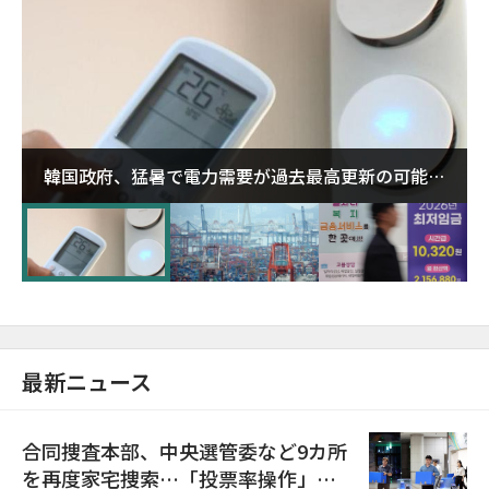
韓国政府、猛暑で電力需要が過去最高更新の可能性
に需給対応体制を点検
最新ニュース
合同捜査本部、中央選管委など9カ所
を再度家宅捜索…「投票率操作」の