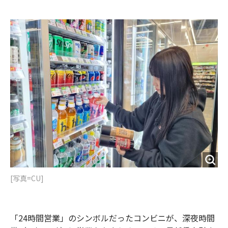
e
t
m
m
b
t
o
i
o
e
u
n
o
r
t
k
[写真=CU]
「24時間営業」のシンボルだったコンビニが、深夜時間