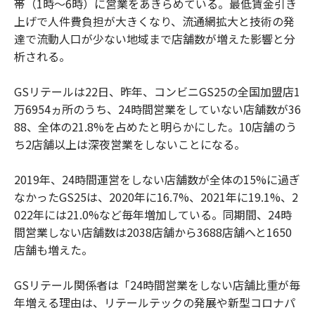
帯（1時～6時）に営業をあきらめている。最低賃金引き
上げで人件費負担が大きくなり、流通網拡大と技術の発
達で流動人口が少ない地域まで店舗数が増えた影響と分
析される。
GSリテールは22日、昨年、コンビニGS25の全国加盟店1
万6954ヵ所のうち、24時間営業をしていない店舗数が36
88、全体の21.8%を占めたと明らかにした。10店舗のう
ち2店舗以上は深夜営業をしないことになる。
2019年、24時間運営をしない店舗数が全体の15%に過ぎ
なかったGS25は、2020年に16.7%、2021年に19.1%、2
022年には21.0%など毎年増加している。同期間、24時
間営業しない店舗数は2038店舗から3688店舗へと1650
店舗も増えた。
GSリテール関係者は「24時間営業をしない店舗比重が毎
年増える理由は、リテールテックの発展や新型コロナパ