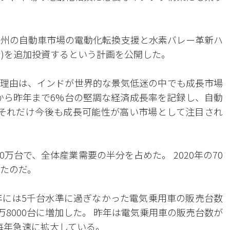
ゥ州の自動車市場の電動化転換支援と水素バレー革新ハ
ォン)を追加投資するという計画を公開した。
理由は、インドが世界的な景気低迷の中でも成長市場
年から昨年まで6%台の堅調な経済成長率を記録し、自動
。 それだけ今後も成長可能性が高い市場として注目され
0万台で、全体産業需要の半分を占めた。 2020年の70
ったのだ。
0年には5千台水準に過ぎなかった電気乗用車の販売台数
には4万8000台に増加した。 昨年は電気乗用車の販売台数が
毎年急速に拡大している。