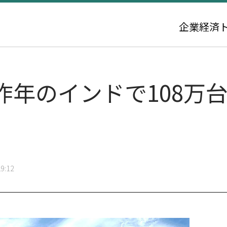
企業
経済
昨年のインドで108万
9:12