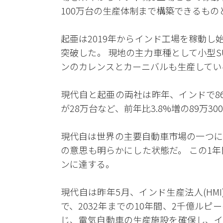
100万台の生産体制まで構築できるもの
起亜は2019年からインド工場を稼動し始
突破した。 現地の主力車種として小型
ンのカレンスとカーニバルも生産してい
現代自と起亜の両社は昨年、インドで86
が28万台など、前年比3.8%増の89万3
現代自は世界の主要自動車市場の一つに
の意思も明らかにした状態だ。 この1
ンに達する。
現代自は昨年5月、インド生産法人(HMI
で、2032年までの10年間、2千億ルピ
じ、電気自動車の生産施設を確保し、イ