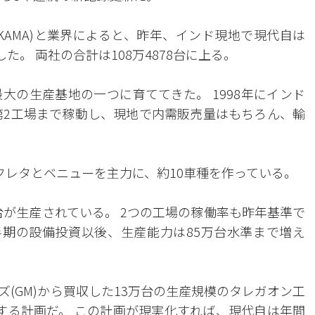
KAMA)と業界によると、昨年、インド現地で現代自は
産した。 両社の合計は108万4878台に上る。
大の生産基地の一つに育ててきた。 1998年にインド
に第2工場まで稼動し、現地で内需販売量はもちろん、輸
のクレタとベニューを主力に、約10車種を作っている。
万台が生産されている。 2つの工場の稼働率も昨年基準で
上半期の設備投資以後、生産能力は85万台水準まで増え
(GM)から買収した13万台の生産規模のタレガオン工
する計画だ。 この計画が現実化すれば、現代自は年間