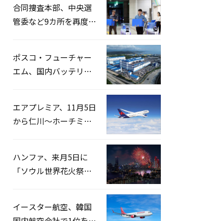
合同捜査本部、中央選
管委など9カ所を再度家
宅捜索…「投票率操
作」の資料を確保
ポスコ・フューチャー
エム、国内バッテリー
企業とLFP正極材19万ト
ンの供給契約を締結
エアプレミア、11月5日
から仁川〜ホーチミン
路線運航へ…3年2ヶ月
ぶりの再開
ハンファ、来月5日に
「ソウル世界花火祭り
2026」開催…韓・米・
英の3カ国が参加
イースター航空、韓国
国内航空会社で1位を記