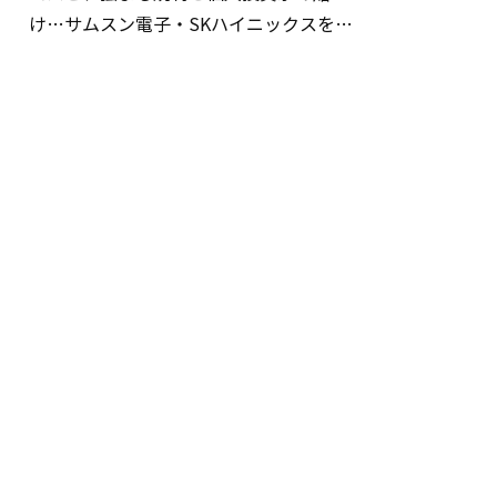
け…サムスン電子・SKハイニックスを巡
る明暗