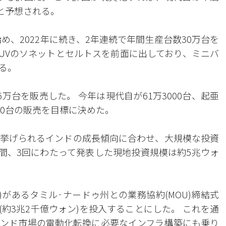
と予想される。
め、2022年に続き、2年連続で年間生産台数30万台を
SUVのソネットとセルトスを前面に出しており、ミニバ
る。
万台を販売した。 今年は現代自が61万3000台、起亜
000台の販売を目標に決めた。
挙げられるインドの成長傾向に合わせ、大規模な投資
年間、3回にわたって発表した現地投資規模は約5兆ウォ
)があるタミル·ナードゥ州との業務協約(MOU)締結式
ー(約3兆2千億ウォン)を投入することにした。 これを通
ンド市場の電動化転換に必要なインフラ構築にも乗り