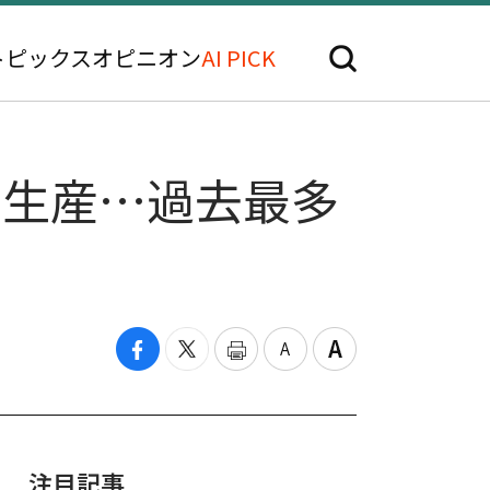
トピックス
オピニオン
AI PICK
台生産…過去最多
注目記事