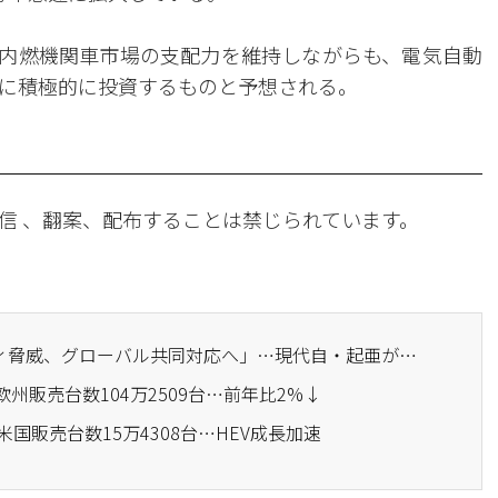
の内燃機関車市場の支配力を維持しながらも、電気自動
に積極的に投資するものと予想される。
信 、翻案、配布することは禁じられています。
· 「AI時代のセキュリティ脅威、グローバル共同対応へ」…現代自・起亜が「サイバーセキュリティ・ワーキンググループ」を発足
欧州販売台数104万2509台…前年比2%↓
米国販売台数15万4308台…HEV成長加速