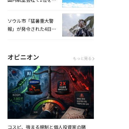
録…「上半期搭乗率
93%」
ソウル市「猛暑重大警
報」が発令された4日、
熱中症患者39人追加発
生
オピニオン
もっと見る
コスピ、強まる規制と個人投資家の賭