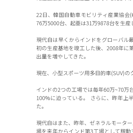
22日、韓国自動車モビリティ産業協会(
76万5000台、起亜は31万9878台を生
現代自は早くからインドをグローバル最
初の生産基地を竣工した後、2008年
出量を増やしてきた。
現在、小型スポーツ用多目的車(SUV)
インドの2つの工場では毎年60万~70
100%に迫っている。 さらに、昨年
た。
現代自はまた、昨年、ゼネラルモーターズ
場を来年からインド第3工場として稼動