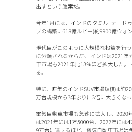
出すという腹案だ。
今年1月には、インドのタミル·ナード
ブの構築に618億ルピー(約9900億ウ
現代自がこのように大規模な投資を行う
に分類されるからだ。 インドは2021
車市場も2021年比13%ほど拡大した
る。
特に、昨年のインドSUV市場規模は約20
万台規模から3年ぶりに3倍に大きくな
電気自動車市場も急速に拡大し、202
は2021年には1万5000台、2022年
9万台に達するほど、電気自動車市場は