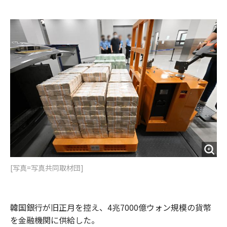
e
t
m
m
b
t
o
i
o
e
u
n
o
r
t
k
[写真=写真共同取材団]
韓国銀行が旧正月を控え、4兆7000億ウォン規模の貨幣
を金融機関に供給した。