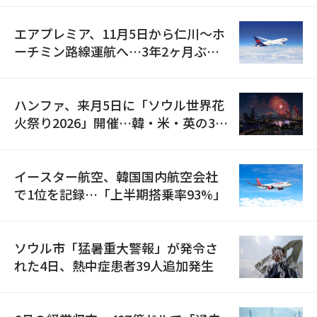
エアプレミア、11月5日から仁川〜ホ
ーチミン路線運航へ…3年2ヶ月ぶり
の再開
ハンファ、来月5日に「ソウル世界花
火祭り2026」開催…韓・米・英の3カ
国が参加
イースター航空、韓国国内航空会社
で1位を記録…「上半期搭乗率93%」
ソウル市「猛暑重大警報」が発令さ
れた4日、熱中症患者39人追加発生