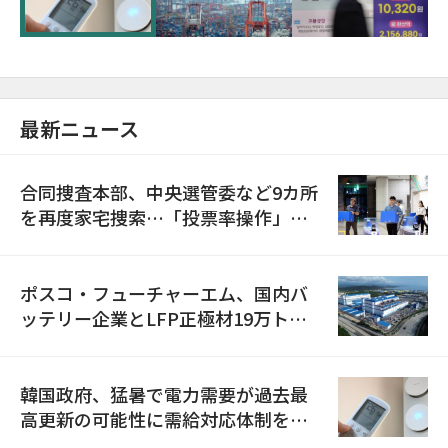
最新ニュース
合同捜査本部、中央選管委など9カ所
を再度家宅捜索…「投票率操作」の
資料を確保
ポスコ・フューチャーエム、国内バ
ッテリー企業とLFP正極材19万トン
の供給契約を締結
韓国政府、猛暑で電力需要が過去最
高更新の可能性に需給対応体制を点
検