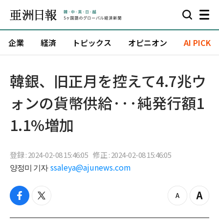
企業
経済
トピックス
オピニオン
AI PICK
韓銀、旧正月を控えて4.7兆ウ
ォンの貨幣供給···純発行額1
1.1%増加
登録 : 2024-02-08 15:46:05
修正 : 2024-02-08 15:46:05
양정미 기자
ssaleya@ajunews.com
f
t
z
Z
a
w
o
o
c
i
o
o