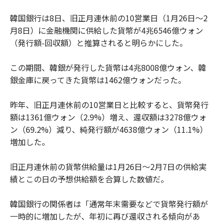
韓国銀行は8日、旧正月連休前の10営業日（1月26日～2
月8日）に金融機関に供給した貨幣が4兆6546億ウォン
（発行額-回収額）と推算されると明らかにした。
この期間、韓銀が発行した貨幣は4兆8008億ウォン、韓
銀金庫に戻ってきた貨幣は1462億ウォンだった。
昨年、旧正月連休前の10営業日と比較すると、貨幣発行
額は1361億ウォン（2.9%）増え、還収額は3278億ウォ
ン（69.2%）減り、純発行額が4638億ウォン（11.1%）
増加した。
旧正月連休前の貨幣供給量は1月26日～2月7日の供給実
績とこの日の予想供給額を合算した数値だ。
韓国銀行の関係者は「通常年末需要などで貨幣発行額が
一時的に増加したが、年初に再び還収される傾向があ