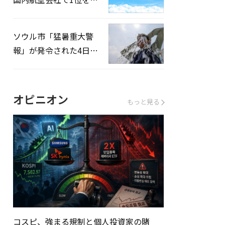
録…「上半期搭乗率
93%」
ソウル市「猛暑重大警
報」が発令された4日、
熱中症患者39人追加発
生
オピニオン
もっと見る
コスピ、強まる規制と個人投資家の賭