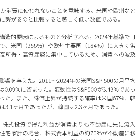
度しか消費に使われないことを意味する。米国や欧州など
費に繋がるのと比較すると著しく低い数値である。
構造的要因によるものと分析される。2024年基準で可
で、米国（256%）や欧州主要国（184%）に大きく劣
高所得・高資産層に集中しているため、消費への波及
与えた。2011〜2024年の米国S&P 500の月平均
0.09%に留まった。変動性はS&P500が3.43%であっ
高かった。また、株価上昇が持続する確率は米国67%、韓
3.1ヶ月であったが、韓国は2.3ヶ月であった。
。株式投資で得た利益が消費よりも不動産に先に流入
住宅家計の場合、株式資本利益の約70%が不動産に移