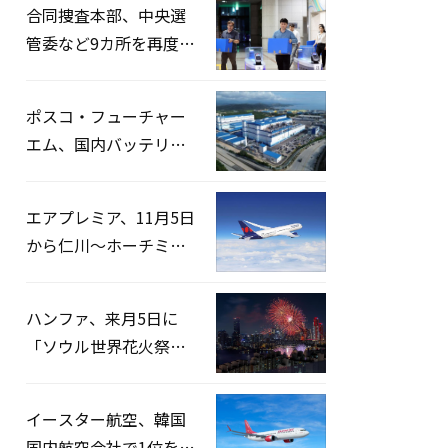
合同捜査本部、中央選
管委など9カ所を再度家
宅捜索…「投票率操
作」の資料を確保
ポスコ・フューチャー
エム、国内バッテリー
企業とLFP正極材19万ト
ンの供給契約を締結
エアプレミア、11月5日
から仁川〜ホーチミン
路線運航へ…3年2ヶ月
ぶりの再開
ハンファ、来月5日に
「ソウル世界花火祭り
2026」開催…韓・米・
英の3カ国が参加
イースター航空、韓国
国内航空会社で1位を記