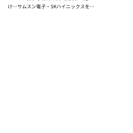
け…サムスン電子・SKハイニックスを巡
る明暗