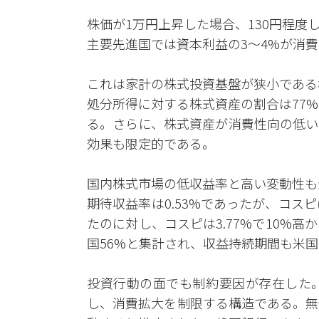
株価が1万円上昇した場合、130円程
主要先進国では資本利益の3〜4%が消
これは家計の株式投資基盤が狭小である
処分所得に対する株式資産の割合は77%
る。さらに、株式資産が消費性向の低い
効果も限定的である。
国内株式市場の低収益率と高い変動性も影響を
期待収益率は0.53%であったが、コスピは
たのに対し、コスピは3.77%で10%
国56%と集計され、収益持続期間も米国は
投資行動の面でも制約要因が存在した
し、消費拡大を制限する構造である。無