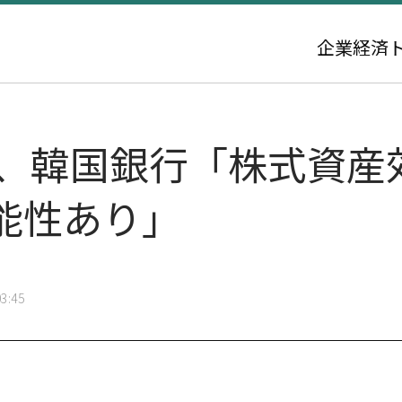
企業
経済
時代、韓国銀行「株式資
能性あり」
3:45