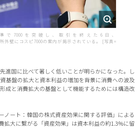
で7000を突破し、取引を終えた6日、
外壁にコスピ7000の案内が掲示されている。 [写真=
先進国に比べて著しく低いことが明らかになった。し
、投資基盤の拡大と資本利益の増加を背景に消費への波及
形成と消費拡大の基盤として機能するためには構造改
ューノート：韓国の株式資産効果に関する評価」による
費拡大に繋がる「資産効果」は資本利益の約1.3%に留