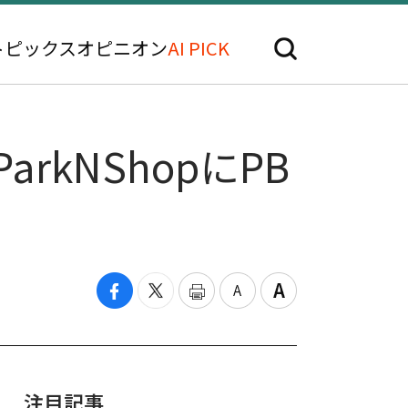
トピックス
オピニオン
AI PICK
kNShopにPB
注目記事