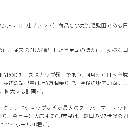
ニ人気PB（自社ブランド）商品を小売流通強国である日
めに、従来のCUが進出した事業国のほかに、多様な国
EYROOチーズ味カップ麺」であり、4月から日本全域
だ。最初の輸出量は計3万個余りで、今後の販売動向によ
に拡大する計画だ。
る。パークアンドショップは香港最大のスーパーマーケット
おり、今月中に入店するCU商品は、韓国のMZ世代の間
とハイボール10種だ。