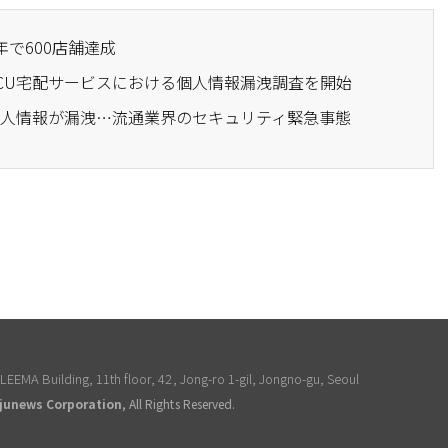
年で600店舗達成
、CU宅配サービスにおける個人情報漏洩調査を開始
も個人情報が漏洩…流通業界のセキュリティ緊急事態
EEMA Building, 11th floor, 42, Jong-ro 1-gil, Jongno-gu, Seoul
junews Corporation
, All Rights Reserved.