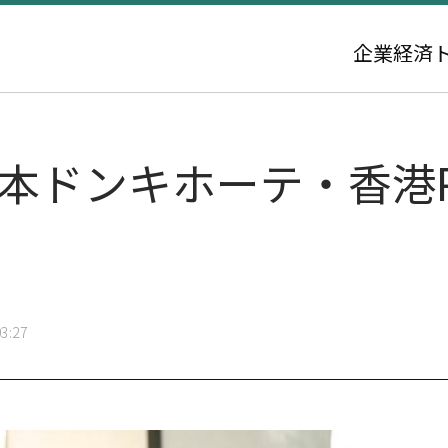
企業
経済
本ドンキホーテ・香港Par
3:27