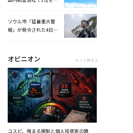
録…「上半期搭乗率
93%」
ソウル市「猛暑重大警
報」が発令された4日、
熱中症患者39人追加発
生
オピニオン
もっと見る
コスピ、強まる規制と個人投資家の賭