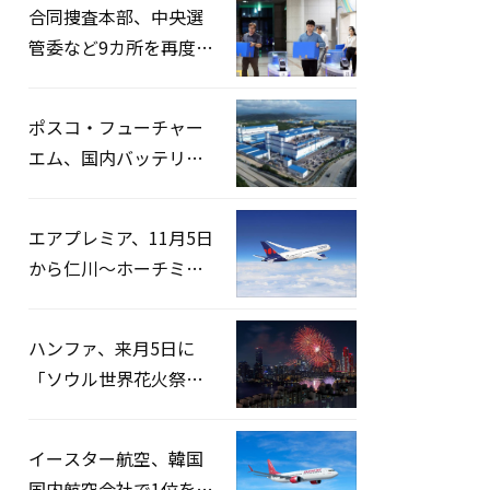
合同捜査本部、中央選
管委など9カ所を再度家
宅捜索…「投票率操
作」の資料を確保
ポスコ・フューチャー
エム、国内バッテリー
企業とLFP正極材19万ト
ンの供給契約を締結
エアプレミア、11月5日
から仁川〜ホーチミン
路線運航へ…3年2ヶ月
ぶりの再開
ハンファ、来月5日に
「ソウル世界花火祭り
2026」開催…韓・米・
英の3カ国が参加
イースター航空、韓国
国内航空会社で1位を記