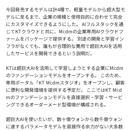
今回発売するモデルは計4種で、軽量モデルから超大型モ
デルに至るまで、企業の規模と使用目的に合わせて完全
にカスタマイズできるようにした。 AIフルスタックを通
じてKTクラウドと共に、Mi:dmの企業専用AIクラウドフ
ァームをパッケージで提供する。 別途の開発と学習イン
フラがなくても、誰もが合理的な費用で超巨大AIを活用
したサービスを開発できるという説明だ。
KTは超巨大AIを活用して学習しようとする企業にMi:dm
のファンデーションモデルをオープンする。 このため、
専用ポータル「KT Mi:dmスタジオ」をオープンし、顧客
に便利な開発環境を提供する予定だ。 ここではKT Mi:d
mのファンデーションモデルを直接選択・学習・サービ
ングできるオーダーメード型環境が構成される。
超巨大AIを使いたいが、数十億ウォンから数千億ウォン
に達するパラメータモデルを直接作る余力がない大多数