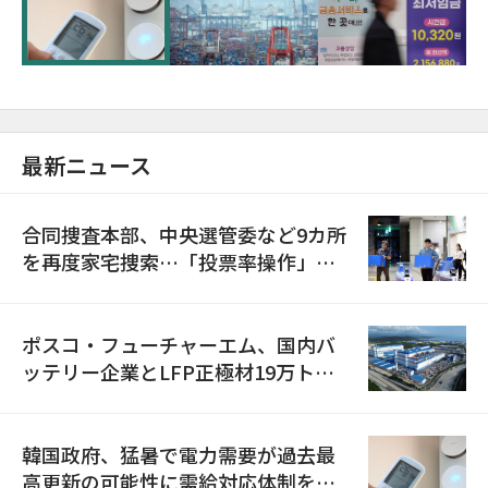
に需給対応体制を点検
最新ニュース
合同捜査本部、中央選管委など9カ所
を再度家宅捜索…「投票率操作」の
資料を確保
ポスコ・フューチャーエム、国内バ
ッテリー企業とLFP正極材19万トン
の供給契約を締結
韓国政府、猛暑で電力需要が過去最
高更新の可能性に需給対応体制を点