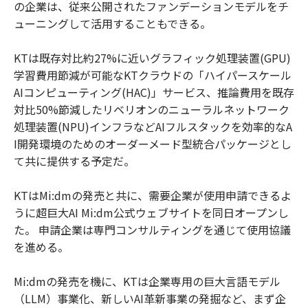
の企業は、従来公開されたファンデーションモデルをチ
ューニングして活用することもできる。
KTは既存対比約27%に近いグラフィック処理装置(GPU)
学習費用節減が可能なKTクラウドの「ハイパースケール
AIコンピューティング(HAC)」サービス、推論費用を既存
対比50%節減したリベリオンのニューラルネットワーク
処理装置(NPU)インフラなどAIフルスタックを効率的なA
I開発環境のためのオーダーメード型統合パッケージとし
て共に提供する予定だ。
KTはMi:dmの発売と共に、需要企業が使用申請できるよ
うに超巨大AI Mi:dm公式ウェブサイトを同日オープンし
た。 申請企業は専門コンサルティングを通じて使用協議
を進める。
Mi:dmの発売を機に、KTは企業専用の巨大言語モデル
（LLM）事業化、新しいAI革新事業の発掘など、まず企