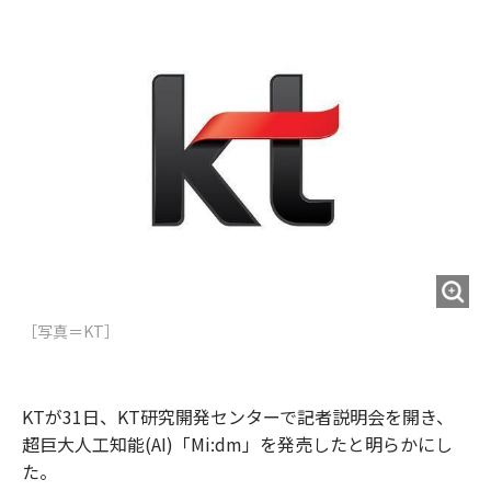
o
e
u
n
o
r
t
k
［写真＝KT］
KTが31日、KT研究開発センターで記者説明会を開き、
超巨大人工知能(AI)「Mi:dm」を発売したと明らかにし
た。