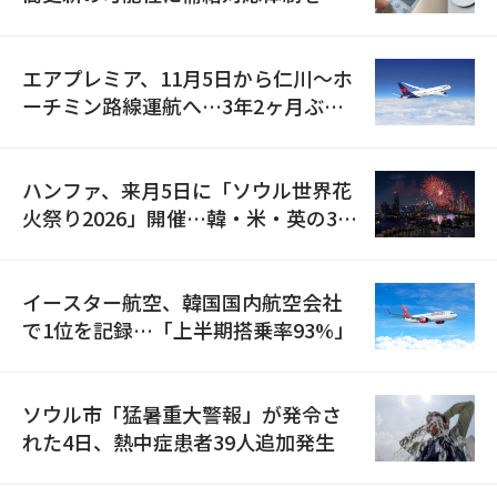
検
エアプレミア、11月5日から仁川〜ホ
ーチミン路線運航へ…3年2ヶ月ぶり
の再開
ハンファ、来月5日に「ソウル世界花
火祭り2026」開催…韓・米・英の3カ
国が参加
イースター航空、韓国国内航空会社
で1位を記録…「上半期搭乗率93%」
ソウル市「猛暑重大警報」が発令さ
れた4日、熱中症患者39人追加発生