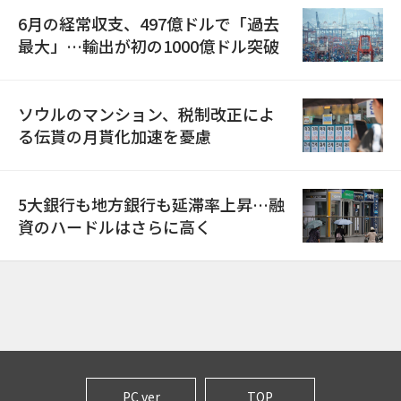
6月の経常収支、497億ドルで「過去
最大」…輸出が初の1000億ドル突破
ソウルのマンション、税制改正によ
る伝貰の月貰化加速を憂慮
5大銀行も地方銀行も延滞率上昇…融
資のハードルはさらに高く
PC ver
TOP