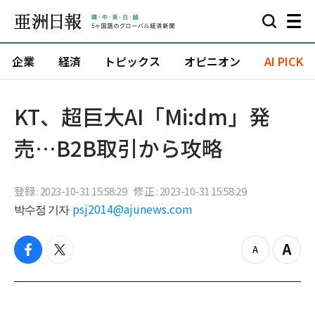
企業
経済
トピックス
オピニオン
AI PICK
​KT、超巨大AI「Mi:dm」発
売…B2B取引から攻略
登録 : 2023-10-31 15:58:29
修正 : 2023-10-31 15:58:29
박수정 기자
psj2014@ajunews.com
f
t
z
Z
a
w
o
o
c
i
o
o
e
t
m
m
b
t
o
i