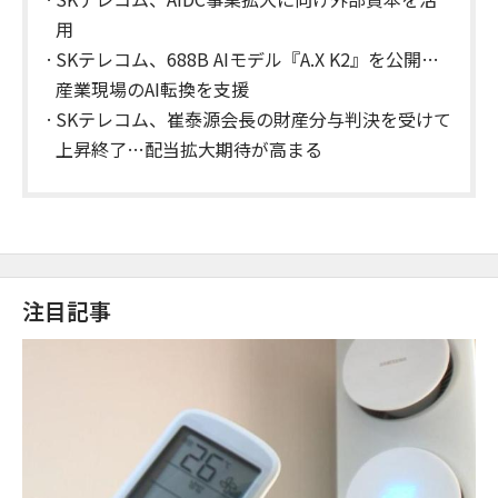
用
SKテレコム、688B AIモデル『A.X K2』を公開…
産業現場のAI転換を支援
SKテレコム、崔泰源会長の財産分与判決を受けて
上昇終了…配当拡大期待が高まる
注目記事