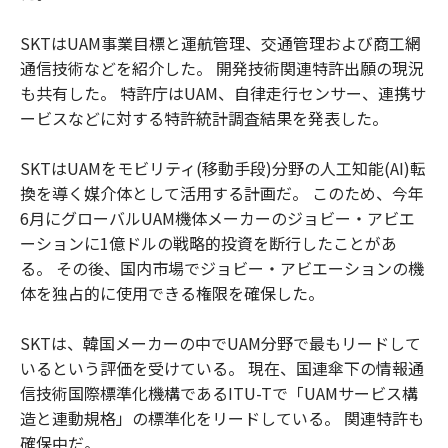
SKTはUAM事業目標と運航管理、交通管理および商工網
通信技術などを紹介した。 開発技術関連特許出願の現況
も共有した。 特許庁はUAM、自律走行センサー、連携サ
ービスなどに対する特許統計調査結果を発表した。
SKTはUAMをモビリティ(移動手段)分野の人工知能(AI)転
換を導く媒介体として活用する計画だ。 このため、今年
6月にグローバルUAM機体メーカーのジョビー・アビエ
ーションに1億ドルの戦略的投資を断行したことがあ
る。 その後、国内市場でジョビー・アビエーションの機
体を独占的に使用できる権限を確保した。
SKTは、韓国メーカーの中でUAM分野で最もリードして
いるという評価を受けている。 現在、国連傘下の情報通
信技術国際標準化機構であるITU-Tで「UAMサービス構
造と連動規格」の標準化をリードしている。 関連特許も
確保中だ。