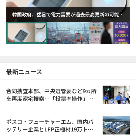
韓国政府、猛暑で電力需要が過去最高更新の可能性
に需給対応体制を点検
最新ニュース
合同捜査本部、中央選管委など9カ所
を再度家宅捜索…「投票率操作」の
資料を確保
ポスコ・フューチャーエム、国内バ
ッテリー企業とLFP正極材19万トン