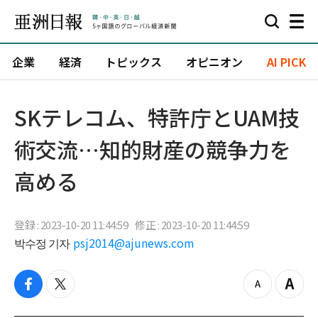
企業
経済
トピックス
オピニオン
AI PICK
​SKテレコム、特許庁とUAM技
術交流…知的財産の競争力を
高める
登録 : 2023-10-20 11:44:59
修正 : 2023-10-20 11:44:59
박수정 기자
psj2014@ajunews.com
f
t
z
Z
a
w
o
o
c
i
o
o