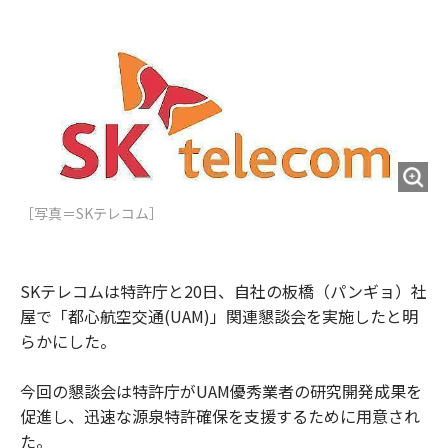
e
t
m
m
b
t
o
i
o
e
u
n
o
r
t
k
［写真＝​SKテレコム］
SKテレコムは特許庁と20日、自社の板橋（パンギョ）社
屋で「都心航空交通(UAM)」関連懇談会を実施したと明
らかにした。
今回の懇談会は特許庁がUAM優秀業者の研究開発成果を
促進し、迅速な源泉特許確保を支援するために用意され
た。