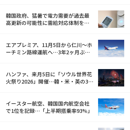
の供給契約を締結
韓国政府、猛暑で電力需要が過去最
高更新の可能性に需給対応体制を点
検
エアプレミア、11月5日から仁川〜ホ
ーチミン路線運航へ…3年2ヶ月ぶり
の再開
ハンファ、来月5日に「ソウル世界花
火祭り2026」開催…韓・米・英の3カ
国が参加
イースター航空、韓国国内航空会社
で1位を記録…「上半期搭乗率93%」