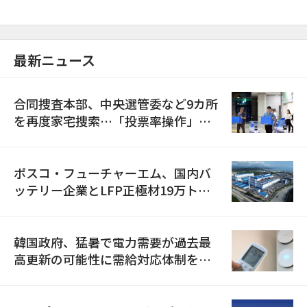
最新ニュース
合同捜査本部、中央選管委など9カ所
を再度家宅捜索…「投票率操作」の
資料を確保
ポスコ・フューチャーエム、国内バ
ッテリー企業とLFP正極材19万トン
の供給契約を締結
韓国政府、猛暑で電力需要が過去最
高更新の可能性に需給対応体制を点
検