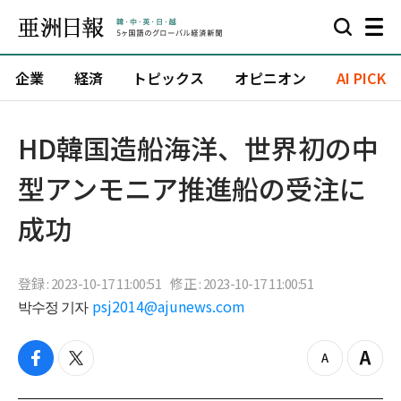
企業
経済
トピックス
オピニオン
AI PICK
​HD韓国造船海洋、世界初の中
型アンモニア推進船の受注に
成功
登録 : 2023-10-17 11:00:51
修正 : 2023-10-17 11:00:51
박수정 기자
psj2014@ajunews.com
f
t
z
Z
a
w
o
o
c
i
o
o