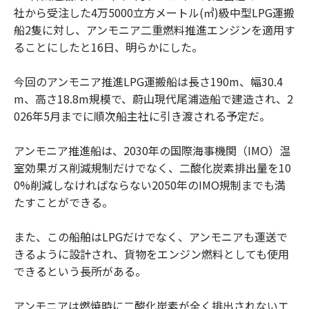
社から受注した4万5000立方メートル(㎥)級中型LPG運搬
船2隻に対し、アンモニア二重燃料推進エンジンを適用す
ることにしたと16日、明らかにした。
今回のアンモニア推進LPG運搬船は長さ190m、幅30.4
m、高さ18.8m規模で、蔚山現代尾浦造船で建造され、2
026年5月までに順次船主社に引き渡される予定だ。
アンモニア推進船は、2030年の国際海事機関（IMO）温
室効果ガス削減規制だけでなく、二酸化炭素排出量を10
0%削減しなければならない2050年のIMO規制までも満
たすことができる。
また、この船舶はLPGだけでなく、アンモニアも運送で
きるように設計され、貨物をエンジン燃料としても使用
できるという長所がある。
アンモニアは燃焼時に二酸化炭素が全く排出されないエ