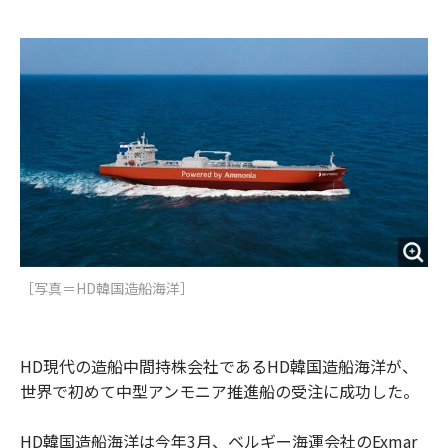
e
t
m
m
b
t
o
i
o
e
u
n
o
r
t
k
［写真＝​HD韓国造船海洋］
HD現代の造船中間持株会社であるHD韓国造船海洋が、
世界で初めて中型アンモニア推進船の受注に成功した。
HD韓国造船海洋は今年3月、ベルギー海運会社のExmar