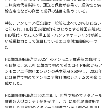
コ無炭素代替燃料で、運送と保管が容易で、経済性と供
給安定性などの側面で業界の注目を集めている。
特に、アンモニア推進船は一般船に比べて24%ほど高い
と知られ、HD韓国造船海洋をはじめとする韓国造船3社
(HD現代・サムスン重工業・ハンファオーシャン)が新し
い成長動力として注目しているエコ高付加船舶の一つ
だ。
HD韓国造船海洋は2025年のアンモニア推進船の商用化
を目標に、2020年に韓国で初めて英国ロイド船級からア
ンモニア二重燃料エンジンの基本認証を取得し、2021年
には業界で初めてアンモニア燃料供給システムの開発に
成功した。
HD韓国造船海洋は2021年8月、世界で初めてメタノール
推進超大型コンテナ船を受注し、7月に現代尾浦造船で
建造した世界初のメタノール推進コンテナ船の引き渡し