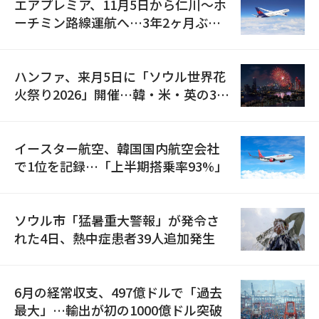
エアプレミア、11月5日から仁川〜ホ
ーチミン路線運航へ…3年2ヶ月ぶり
の再開
ハンファ、来月5日に「ソウル世界花
火祭り2026」開催…韓・米・英の3カ
国が参加
イースター航空、韓国国内航空会社
で1位を記録…「上半期搭乗率93%」
ソウル市「猛暑重大警報」が発令さ
れた4日、熱中症患者39人追加発生
6月の経常収支、497億ドルで「過去
最大」…輸出が初の1000億ドル突破