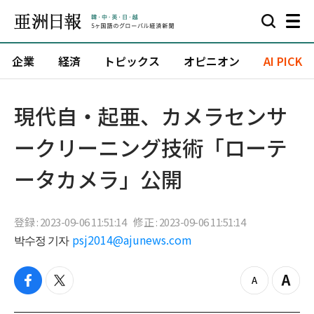
企業
経済
トピックス
オピニオン
AI PICK
​現代自・起亜、カメラセンサ
ークリーニング技術「ローテ
ータカメラ」公開
登録 : 2023-09-06 11:51:14
修正 : 2023-09-06 11:51:14
박수정 기자
psj2014@ajunews.com
f
t
z
Z
a
w
o
o
c
i
o
o