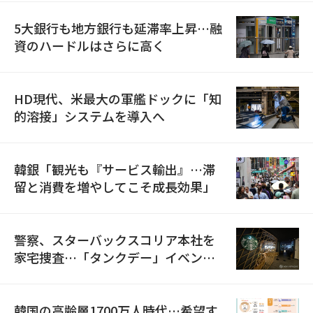
5大銀行も地方銀行も延滞率上昇…融
資のハードルはさらに高く
HD現代、米最大の軍艦ドックに「知
的溶接」システムを導入へ
韓銀「観光も『サービス輸出』…滞
留と消費を増やしてこそ成長効果」
警察、スターバックスコリア本社を
家宅捜査…「タンクデー」イベント
巡り侮辱容疑
韓国の高齢層1700万人時代…希望す