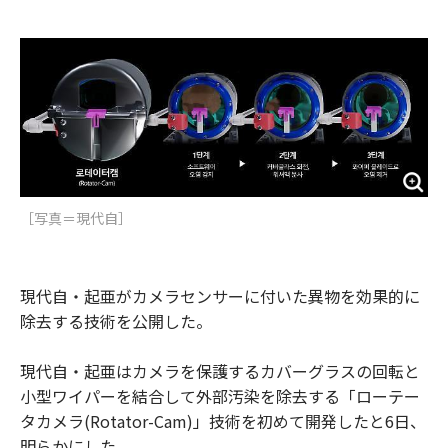
e
t
m
m
b
t
o
i
o
e
u
n
o
r
t
k
［写真＝現代自］
現代自・起亜がカメラセンサーに付いた異物を効果的に
除去する技術を公開した。
現代自・起亜はカメラを保護するカバーグラスの回転と
小型ワイパーを結合して外部汚染を除去する「ローテー
タカメラ(Rotator-Cam)」技術を初めて開発したと6日、
明らかにした。