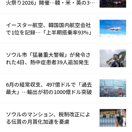
火祭り2026」開催…韓・米・英の3カ
国が参加
イースター航空、韓国国内航空会社
で1位を記録…「上半期搭乗率93%」
ソウル市「猛暑重大警報」が発令さ
れた4日、熱中症患者39人追加発生
6月の経常収支、497億ドルで「過去
最大」…輸出が初の1000億ドル突破
ソウルのマンション、税制改正によ
る伝貰の月貰化加速を憂慮