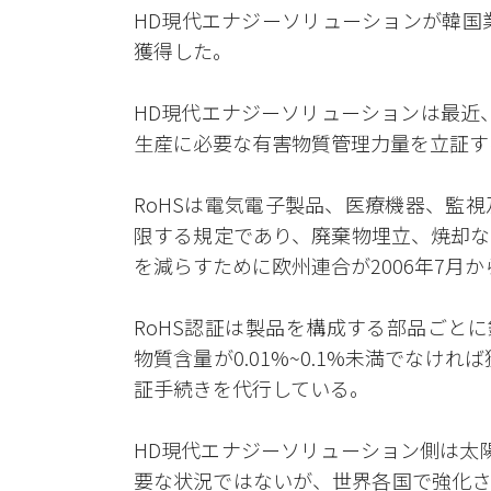
HD現代エナジーソリューションが韓国業
獲得した。
HD現代エナジーソリューションは最近、
生産に必要な有害物質管理力量を立証する
RoHSは電気電子製品、医療機器、監
限する規定であり、廃棄物埋立、焼却な
を減らすために欧州連合が2006年7月
RoHS認証は製品を構成する部品ごとに鉛(
物質含量が0.01%~0.1%未満でなけ
証手続きを代行している。
HD現代エナジーソリューション側は太
要な状況ではないが、世界各国で強化さ