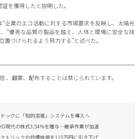
S認証を獲得したと説明した。
は“企業のエコ活動に対する市場要求を反映し、太陽光
とし、“優秀な品質の製品を越え、人体と環境に安全な技
位置づけられるよう努力する”と述べた。
信 、翻案、配布することは禁じられています。
軍艦ドックに「知的溶接」システムを導入へ
HD現代の株式3.54%を贈与…継承作業が加速
レクトリックの目標株価を115万円に引き下げ