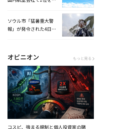
録…「上半期搭乗率
93%」
ソウル市「猛暑重大警
報」が発令された4日、
熱中症患者39人追加発
生
オピニオン
もっと見る
コスピ、強まる規制と個人投資家の賭