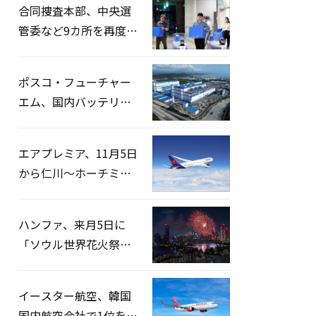
合同捜査本部、中央選
管委など9カ所を再度家
宅捜索…「投票率操
作」の資料を確保
ポスコ・フューチャー
エム、国内バッテリー
企業とLFP正極材19万ト
ンの供給契約を締結
エアプレミア、11月5日
から仁川〜ホーチミン
路線運航へ…3年2ヶ月
ぶりの再開
ハンファ、来月5日に
「ソウル世界花火祭り
2026」開催…韓・米・
英の3カ国が参加
イースター航空、韓国
国内航空会社で1位を記