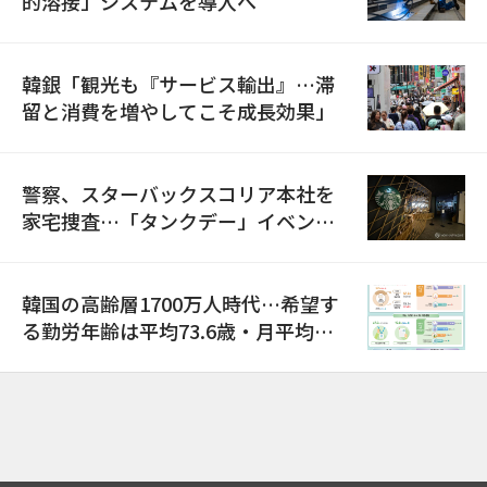
的溶接」システムを導入へ
韓銀「観光も『サービス輸出』…滞
留と消費を増やしてこそ成長効果」
警察、スターバックスコリア本社を
家宅捜査…「タンクデー」イベント
巡り侮辱容疑
韓国の高齢層1700万人時代…希望す
る勤労年齢は平均73.6歳・月平均賃
金は300万ウォン以上