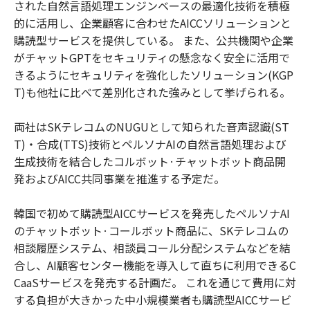
された自然言語処理エンジンベースの最適化技術を積極
的に活用し、企業顧客に合わせたAICCソリューションと
購読型サービスを提供している。 また、公共機関や企業
がチャットGPTをセキュリティの懸念なく安全に活用で
きるようにセキュリティを強化したソリューション(KGP
T)も他社に比べて差別化された強みとして挙げられる。
両社はSKテレコムのNUGUとして知られた音声認識(ST
T)・合成(TTS)技術とペルソナAIの自然言語処理および
生成技術を結合したコルボット·チャットボット商品開
発およびAICC共同事業を推進する予定だ。
韓国で初めて購読型AICCサービスを発売したペルソナAI
のチャットボット·コールボット商品に、SKテレコムの
相談履歴システム、相談員コール分配システムなどを結
合し、AI顧客センター機能を導入して直ちに利用できるC
CaaSサービスを発売する計画だ。 これを通じて費用に対
する負担が大きかった中小規模業者も購読型AICCサービ