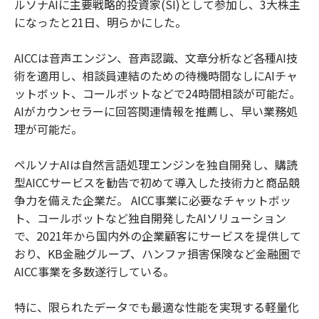
ルソナAIに主要戦略的投資家(SI)として参加し、3大株主
になったと21日、明らかにした。
AICCは音声エンジン、音声認識、文章分析など各種AI技
術を適用し、相談員連結のための待機時間なしにAIチャ
ットボット、コールボットなどで24時間相談が可能だ。
AIがカウンセラーに回答関連情報を推薦し、早い業務処
理が可能だ。
ペルソナAIは自然言語処理エンジンを独自開発し、購読
型AICCサービスを勧告で初めて導入した技術力と商品競
争力を備えた企業だ。 AICC事業に必要なチャットボッ
ト、コールボットなど独自開発したAIソリューション
で、2021年から国内外の企業顧客にサービスを提供して
おり、KB金融グループ、ハンファ損害保険など金融圏で
AICC事業を多数遂行している。
特に、限られたデータでも最適な性能を実現する軽量化