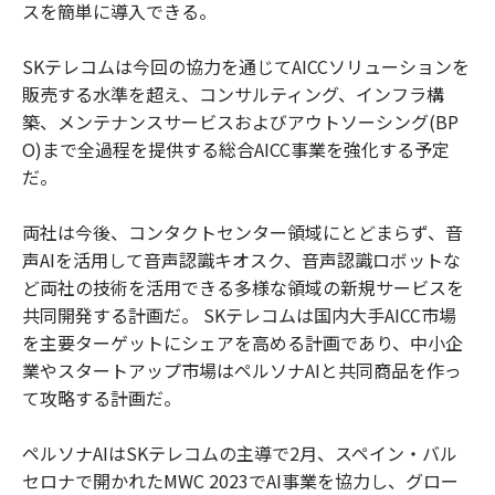
スを簡単に導入できる。
SKテレコムは今回の協力を通じてAICCソリューションを
販売する水準を超え、コンサルティング、インフラ構
築、メンテナンスサービスおよびアウトソーシング(BP
O)まで全過程を提供する総合AICC事業を強化する予定
だ。
両社は今後、コンタクトセンター領域にとどまらず、音
声AIを活用して音声認識キオスク、音声認識ロボットな
ど両社の技術を活用できる多様な領域の新規サービスを
共同開発する計画だ。 SKテレコムは国内大手AICC市場
を主要ターゲットにシェアを高める計画であり、中小企
業やスタートアップ市場はペルソナAIと共同商品を作っ
て攻略する計画だ。
ペルソナAIはSKテレコムの主導で2月、スペイン・バル
セロナで開かれたMWC 2023でAI事業を協力し、グロー