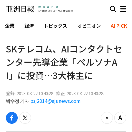
企業
経済
トピックス
オピニオン
AI PICK
​SKテレコム、AIコンタクトセ
ンター先導企業「ペルソナA
I」に投資…3大株主に
登録 : 2023-08-22 10:40:28
修正 : 2023-08-22 10:40:28
박수정 기자
psj2014@ajunews.com
f
t
z
Z
a
w
o
o
c
i
o
o