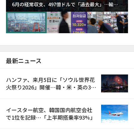
6月の経常収支、497億ドルで「過去最大」…輸出
が初の1000億ドル突破
最新ニュース
ハンファ、来月5日に「ソウル世界花
火祭り2026」開催…韓・米・英の3カ
国が参加
イースター航空、韓国国内航空会社
で1位を記録…「上半期搭乗率93%」