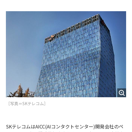
e
t
m
m
b
t
o
i
o
e
u
n
o
r
t
k
［写真＝​SKテレコム］
SKテレコムはAICC(AIコンタクトセンター)開発会社のペ