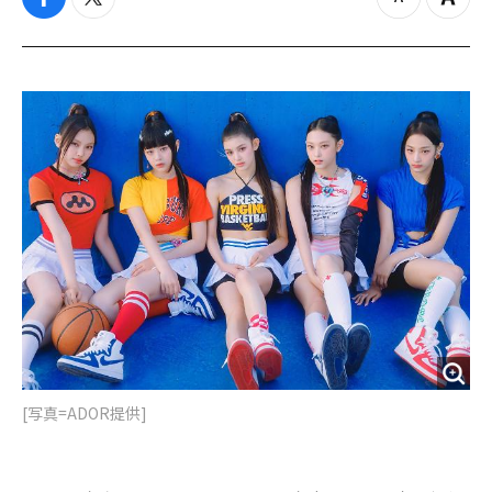
f
t
z
Z
a
w
o
o
c
i
o
o
e
t
m
m
b
t
o
i
o
e
u
n
o
r
t
k
[写真=ADOR提供]