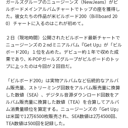
ガールズグループのニュージーンズ（NewJeans）がビ
ルボードメインアルバムチャートでトップの座を獲得し
た。彼女たちの作品が米ビルボード200（Billboard 20
0）チャートに入るのはこれが初めて。
２日（現地時間）公開されたビルボード最新チャートで
ニュージーンズの２ndミニアルバム『Get Up』が「ビル
ボード200」１位を占めた。デビュー約１年で収めた成
果であり、K-POPガールズグループがビルボードのトッ
プに上ったのは今回が２回目だ。
「ビルボード200」は実物アルバムなど伝統的なアルバ
ム販売量、ストリーミング回数をアルバム販売量に換算
した数値（SEA）、デジタル音源ダウンロード回数をア
ルバム販売量に換算した数値（TEA）を合算してアルバ
ム消費量順位を算定する。ニュージーンズの「Get Up」
は米国で12万6500枚販売され、SEA数値は2万4500回、
TEA数値は500回を記録した。