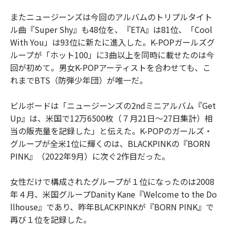
またニュージーンズは今回のアルバムのトリプルタイト
ル曲『Super Shy』も48位を、『ETA』は81位、「Cool
With You」は93位に新たに進入した。K-POPガールズグ
ループが「ホット100」に3曲以上を同時に載せたのは今
回が初めて。男女K-POPアーティストを合わせても、こ
れまでBTS（防弾少年団）が唯一だ。
ビルボードは「ニュージーンズの2ndミニアルバム『Get
Up』は、米国で12万6500枚（７月21日～27日集計）相
当の販売量を記録した」と伝えた。K-POPのガールズ・
グループが全米1位に輝くのは、BLACKPINKの『BORN
PINK』（2022年9月）に次ぐ2作目だった。
女性だけで構成されたグループが１位になったのは2008
年４月、米国グループDanity Kane『Welcome to the Do
llhouse』であり、昨年BLACKPINKが『BORN PINK』で
再び１位を記録した。