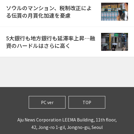
ソウルのマンション、税制改正によ
る伝貰の月貰化加速を憂慮
5大銀行も地方銀行も延滞率上昇…融
資のハードルはさらに高く
PC ver
TOP
Aju News Corporation LEEMA Building, 11th floor,
42, Jong-ro 1-gil, Jongno-gu, Seoul