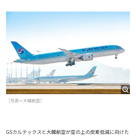
e
t
m
m
b
t
o
i
o
e
u
n
o
r
t
k
［写真＝大韓航空］
GSカルテックスと大韓航空が空の上の炭素低減に向けた