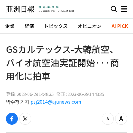
企業
経済
トピックス
オピニオン
AI PICK
GSカルテックス-大韓航空、
バイオ航空油実証開始···商
用化に拍車
登録 : 2023-06-29 14:48:35
修正 : 2023-06-29 14:48:35
박수정 기자
psj2014@ajunews.com
f
t
z
Z
a
w
o
o
c
i
o
o