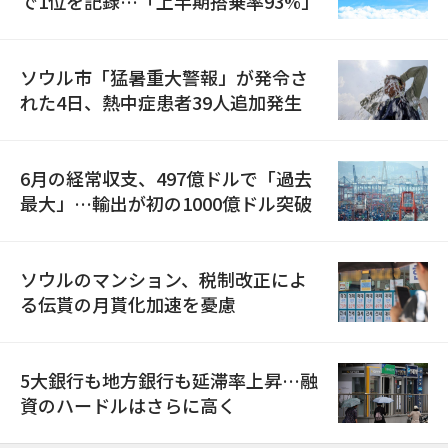
で1位を記録…「上半期搭乗率93%」
ソウル市「猛暑重大警報」が発令さ
れた4日、熱中症患者39人追加発生
6月の経常収支、497億ドルで「過去
最大」…輸出が初の1000億ドル突破
ソウルのマンション、税制改正によ
る伝貰の月貰化加速を憂慮
5大銀行も地方銀行も延滞率上昇…融
資のハードルはさらに高く