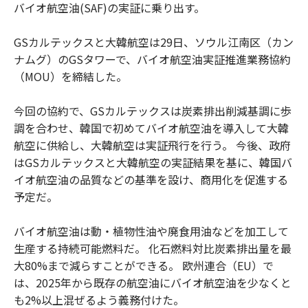
バイオ航空油(SAF)の実証に乗り出す。
GSカルテックスと大韓航空は29日、ソウル江南区（カン
ナムグ）のGSタワーで、バイオ航空油実証推進業務協約
（MOU）を締結した。
今回の協約で、GSカルテックスは炭素排出削減基調に歩
調を合わせ、韓国で初めてバイオ航空油を導入して大韓
航空に供給し、大韓航空は実証飛行を行う。 今後、政府
はGSカルテックスと大韓航空の実証結果を基に、韓国バ
イオ航空油の品質などの基準を設け、商用化を促進する
予定だ。
バイオ航空油は動・植物性油や廃食用油などを加工して
生産する持続可能燃料だ。 化石燃料対比炭素排出量を最
大80%まで減らすことができる。 欧州連合（EU）で
は、2025年から既存の航空油にバイオ航空油を少なくと
も2%以上混ぜるよう義務付けた。