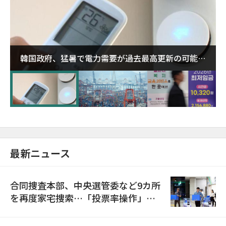
韓国政府、猛暑で電力需要が過去最高更新の可能性
に需給対応体制を点検
最新ニュース
合同捜査本部、中央選管委など9カ所
を再度家宅捜索…「投票率操作」の
資料を確保