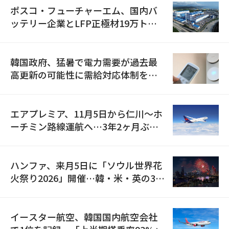
ポスコ・フューチャーエム、国内バ
ッテリー企業とLFP正極材19万トン
の供給契約を締結
韓国政府、猛暑で電力需要が過去最
高更新の可能性に需給対応体制を点
検
エアプレミア、11月5日から仁川〜ホ
ーチミン路線運航へ…3年2ヶ月ぶり
の再開
ハンファ、来月5日に「ソウル世界花
火祭り2026」開催…韓・米・英の3カ
国が参加
イースター航空、韓国国内航空会社