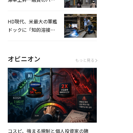
ドルはさらに高く
HD現代、米最大の軍艦
ドックに「知的溶接」
システムを導入へ
オピニオン
もっと見る
コスピ、強まる規制と個人投資家の賭