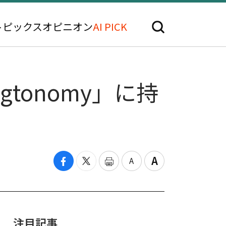
トピックス
オピニオン
AI PICK
tonomy」に持
注目記事