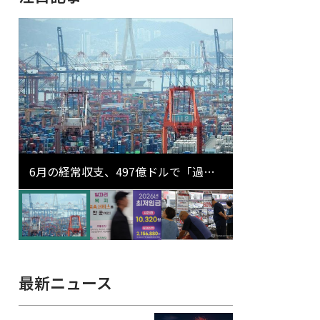
6月の経常収支、497億ドルで「過去
最大」…輸出が初の1000億ドル突破
最新ニュース