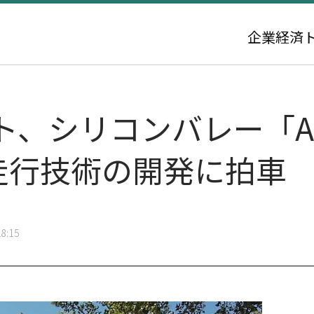
企業
経済
、シリコンバレー「Ag
律走行技術の開発に拍車
8:15