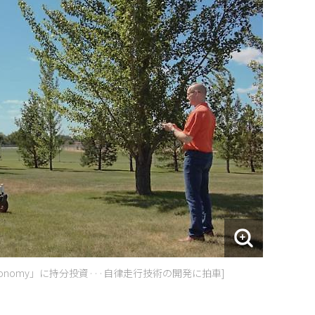
onomy」に持分投資···自律走行技術の開発に拍車]