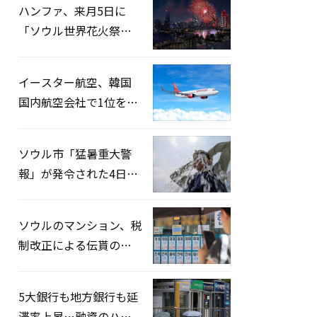
ハンファ、来月5日に
「ソウル世界花火祭り
2026」開催…韓・米・
英の3カ国が参加
イースター航空、韓国
国内航空会社で1位を記
録…「上半期搭乗率
93%」
ソウル市「猛暑重大警
報」が発令された4日、
熱中症患者39人追加発
生
ソウルのマンション、税
制改正による伝貰の月
貰化加速を憂慮
5大銀行も地方銀行も延
滞率上昇…融資のハー