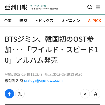
企業
経済
トピックス
オピニオン
AI PICK
BTSジミン、韓国初のOST参
加···「ワイルド・スピード1
0」アルバム発売
登録 : 2023-05-19 11:28:43
修正 : 2023-05-19 13:30:30
양정미 기자
ssaleya@ajunews.com
f
t
z
Z
a
w
o
o
c
i
o
o