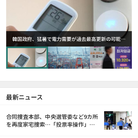
韓国政府、猛暑で電力需要が過去最高更新の可能性
に需給対応体制を点検
最新ニュース
合同捜査本部、中央選管委など9カ所
を再度家宅捜索…「投票率操作」の
資料を確保