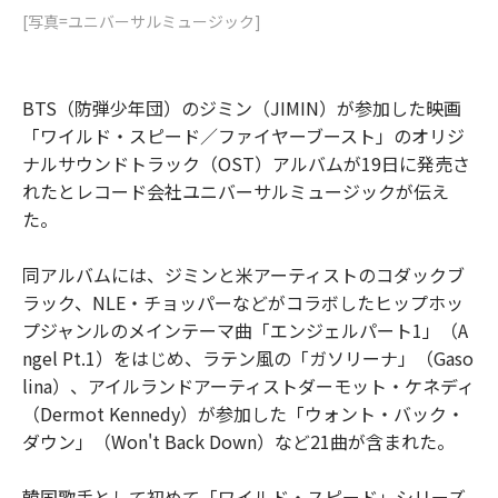
[写真=ユニバーサルミュージック]
BTS（防弾少年団）のジミン（JIMIN）が参加した映画
「ワイルド・スピード／ファイヤーブースト」のオリジ
ナルサウンドトラック（OST）アルバムが19日に発売さ
れたとレコード会社ユニバーサルミュージックが伝え
た。
同アルバムには、ジミンと米アーティストのコダックブ
ラック、NLE・チョッパーなどがコラボしたヒップホッ
プジャンルのメインテーマ曲「エンジェルパート1」（A
ngel Pt.1）をはじめ、ラテン風の「ガソリーナ」（Gaso
lina）、アイルランドアーティストダーモット・ケネディ
（Dermot Kennedy）が参加した「ウォント・バック・
ダウン」（Won't Back Down）など21曲が含まれた。
韓国歌手として初めて「ワイルド・スピード」シリーズ