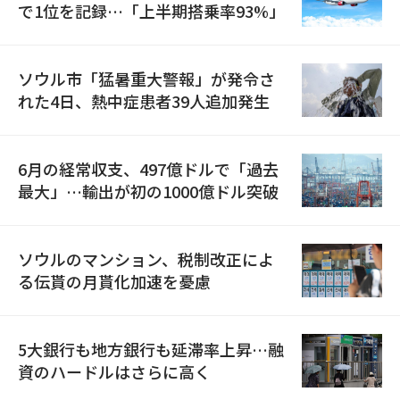
で1位を記録…「上半期搭乗率93%」
ソウル市「猛暑重大警報」が発令さ
れた4日、熱中症患者39人追加発生
6月の経常収支、497億ドルで「過去
最大」…輸出が初の1000億ドル突破
ソウルのマンション、税制改正によ
る伝貰の月貰化加速を憂慮
5大銀行も地方銀行も延滞率上昇…融
資のハードルはさらに高く