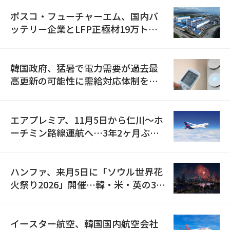
ポスコ・フューチャーエム、国内バ
ッテリー企業とLFP正極材19万トン
の供給契約を締結
韓国政府、猛暑で電力需要が過去最
高更新の可能性に需給対応体制を点
検
エアプレミア、11月5日から仁川〜ホ
ーチミン路線運航へ…3年2ヶ月ぶり
の再開
ハンファ、来月5日に「ソウル世界花
火祭り2026」開催…韓・米・英の3カ
国が参加
イースター航空、韓国国内航空会社