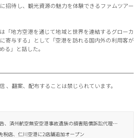
に招待し、観光資源の魅力を体験できるファムツアー
は「地方空港を通じて地域と世界を連結するグローカ
に寄与する」として「空港を訪れる国内外の利用客が
める」と話した。
信 、翻案、配布することは禁じられています。
· 法律事務所ラウンジ 原告、済州航空無安空港事故遺族の損害賠償訴訟代理...「事故の真相を明確に究明」
用免税店、仁川空港に2店舗追加オープン