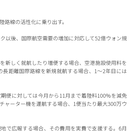
陸路線の活性化に乗り出す。
ック以後、国際航空需要の増加に対応して52億ウォン規
を新しく就航したり増便する場合、空港施設使用料を
以上の長距離国際路線を新規就航する場合、1～2年目には
期便に対しては今月から11月まで着陸料100%を減免
チャーター機を運航する場合、1便当たり最大300万ウ
地で広報する場合、その費用を実費で支援する。6月