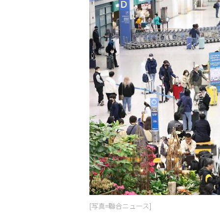
[写真=聯合ニュース]