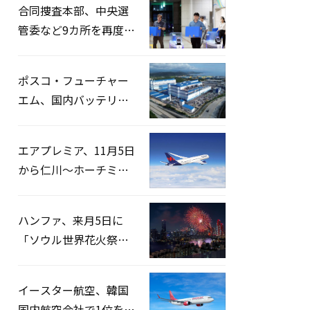
合同捜査本部、中央選
管委など9カ所を再度家
宅捜索…「投票率操
作」の資料を確保
ポスコ・フューチャー
エム、国内バッテリー
企業とLFP正極材19万ト
ンの供給契約を締結
エアプレミア、11月5日
から仁川〜ホーチミン
路線運航へ…3年2ヶ月
ぶりの再開
ハンファ、来月5日に
「ソウル世界花火祭り
2026」開催…韓・米・
英の3カ国が参加
イースター航空、韓国
国内航空会社で1位を記