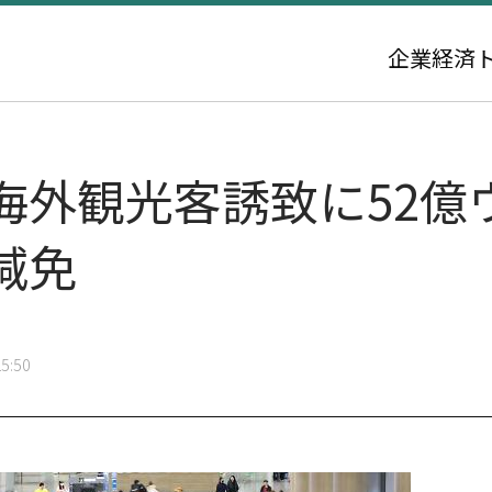
企業
経済
外観光客誘致に52億ウ
減免
5:50