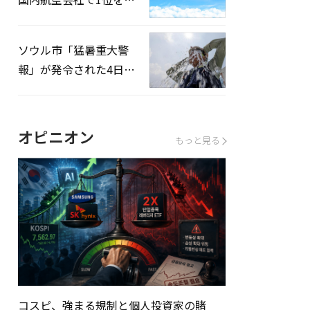
録…「上半期搭乗率
93%」
ソウル市「猛暑重大警
報」が発令された4日、
熱中症患者39人追加発
生
オピニオン
もっと見る
コスピ、強まる規制と個人投資家の賭