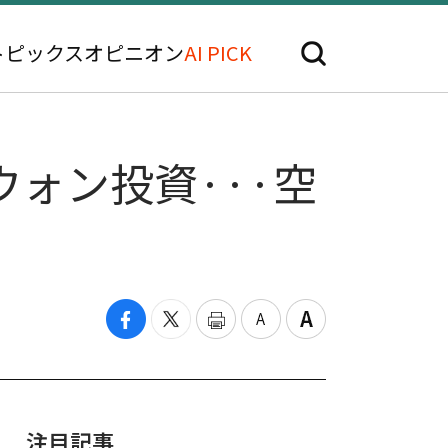
トピックス
オピニオン
AI PICK
ォン投資···空
注目記事