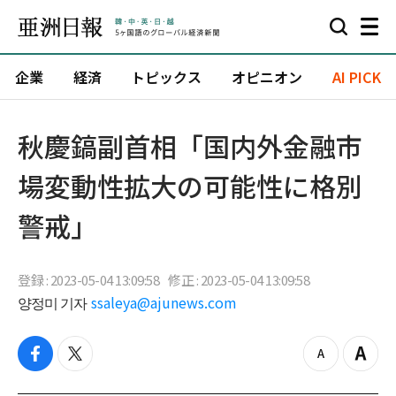
企業
経済
トピックス
オピニオン
AI PICK
秋慶鎬副首相「国内外金融市
場変動性拡大の可能性に格別
警戒」
登録 : 2023-05-04 13:09:58
修正 : 2023-05-04 13:09:58
양정미 기자
ssaleya@ajunews.com
f
t
z
Z
a
w
o
o
c
i
o
o