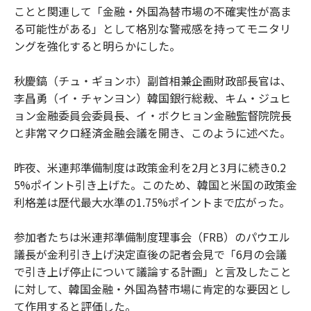
ことと関連して「金融・外国為替市場の不確実性が高ま
る可能性がある」として格別な警戒感を持ってモニタリ
ングを強化すると明らかにした。
秋慶鎬（チュ・ギョンホ）副首相兼企画財政部長官は、
李昌勇（イ・チャンヨン）韓国銀行総裁、キム・ジュヒ
ョン金融委員会委員長、イ・ボクヒョン金融監督院院長
と非常マクロ経済金融会議を開き、このように述べた。
昨夜、米連邦準備制度は政策金利を2月と3月に続き0.2
5%ポイント引き上げた。このため、韓国と米国の政策金
利格差は歴代最大水準の1.75%ポイントまで広がった。
参加者たちは米連邦準備制度理事会（FRB）のパウエル
議長が金利引き上げ決定直後の記者会見で「6月の会議
で引き上げ停止について議論する計画」と言及したこと
に対して、韓国金融・外国為替市場に肯定的な要因とし
て作用すると評価した。