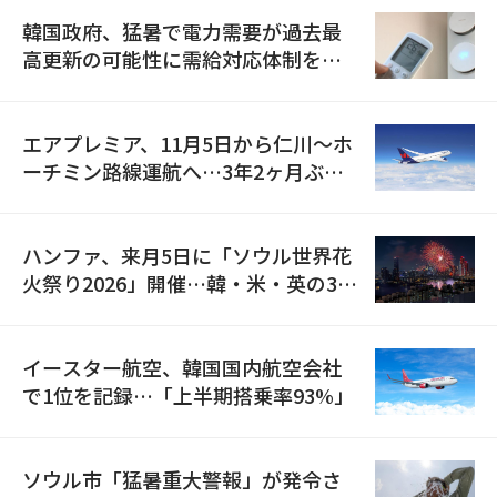
韓国政府、猛暑で電力需要が過去最
高更新の可能性に需給対応体制を点
検
エアプレミア、11月5日から仁川〜ホ
ーチミン路線運航へ…3年2ヶ月ぶり
の再開
ハンファ、来月5日に「ソウル世界花
火祭り2026」開催…韓・米・英の3カ
国が参加
イースター航空、韓国国内航空会社
で1位を記録…「上半期搭乗率93%」
ソウル市「猛暑重大警報」が発令さ