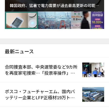
韓国政府、猛暑で電力需要が過去最高更新の可能性
に需給対応体制を点検
最新ニュース
合同捜査本部、中央選管委など9カ所
を再度家宅捜索…「投票率操作」の
資料を確保
ポスコ・フューチャーエム、国内バ
ッテリー企業とLFP正極材19万トン
の供給契約を締結