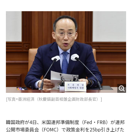
e
t
m
m
b
t
o
i
o
e
u
n
o
r
t
k
[写真=亜洲経済（秋慶鎬副首相兼企画財政部長官）]
韓国政府が4日、米国連邦準備制度（Fed・FRB）が連邦
公開市場委員会（FOMC）で政策金利を25bp引き上げた