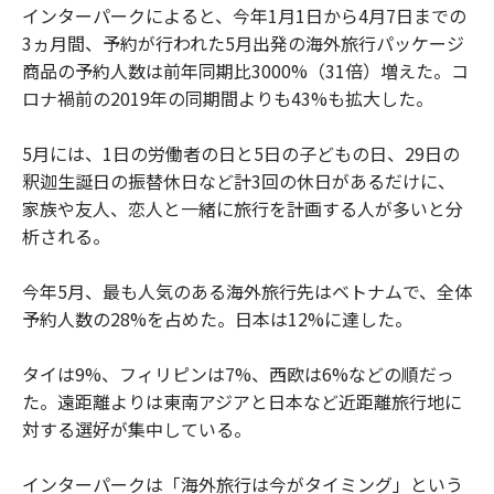
インターパークによると、今年1月1日から4月7日までの
3ヵ月間、予約が行われた5月出発の海外旅行パッケージ
商品の予約人数は前年同期比3000%（31倍）増えた。コ
ロナ禍前の2019年の同期間よりも43%も拡大した。
5月には、1日の労働者の日と5日の子どもの日、29日の
釈迦生誕日の振替休日など計3回の休日があるだけに、
家族や友人、恋人と一緒に旅行を計画する人が多いと分
析される。
今年5月、最も人気のある海外旅行先はベトナムで、全体
予約人数の28%を占めた。日本は12%に達した。
タイは9%、フィリピンは7%、西欧は6%などの順だっ
た。遠距離よりは東南アジアと日本など近距離旅行地に
対する選好が集中している。
インターパークは「海外旅行は今がタイミング」という