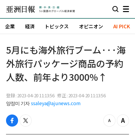
企業
経済
トピックス
オピニオン
AI PICK
5月にも海外旅行ブーム···海
外旅行パッケージ商品の予約
人数、前年より3000%↑
登録 : 2023-04-20 11:13:56
修正 : 2023-04-20 11:13:56
양정미 기자
ssaleya@ajunews.com
f
t
z
Z
a
w
o
o
c
i
o
o