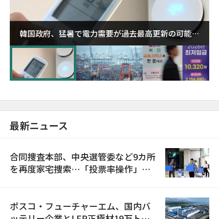
韓国政府、猛暑で電力需要が過去最高更新の可能性
に需給対応体制を点検
最新ニュース
合同捜査本部、中央選管委など9カ所
を再度家宅捜索…「投票率操作」の
資料を確保
ポスコ・フューチャーエム、国内バ
ッテリー企業とLFP正極材19万トン