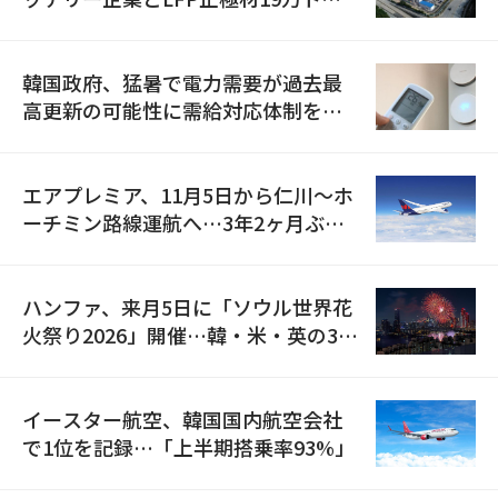
の供給契約を締結
韓国政府、猛暑で電力需要が過去最
高更新の可能性に需給対応体制を点
検
エアプレミア、11月5日から仁川〜ホ
ーチミン路線運航へ…3年2ヶ月ぶり
の再開
ハンファ、来月5日に「ソウル世界花
火祭り2026」開催…韓・米・英の3カ
国が参加
イースター航空、韓国国内航空会社
で1位を記録…「上半期搭乗率93%」