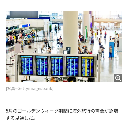
e
t
m
m
b
t
o
i
o
e
u
n
o
r
t
k
[写真=Gettyimagesbank]
5月のゴールデンウィーク期間に海外旅行の需要が急増
する見通しだ。