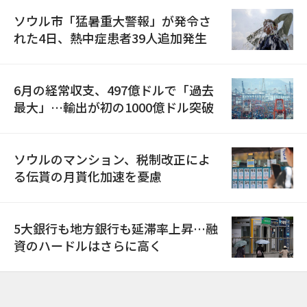
ソウル市「猛暑重大警報」が発令さ
れた4日、熱中症患者39人追加発生
6月の経常収支、497億ドルで「過去
最大」…輸出が初の1000億ドル突破
ソウルのマンション、税制改正によ
る伝貰の月貰化加速を憂慮
5大銀行も地方銀行も延滞率上昇…融
資のハードルはさらに高く