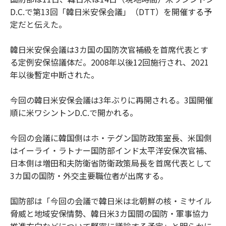
D.C.で第13回「韓日米安保会議」（DTT）を開催する予
定だと伝えた。
韓日米安保会議は3カ国の国防次官補級を首席代表とす
る定例安保協議体だ。2008年以後12回施行され、2021
年以後暫定中断された。
今回の韓日米安保会議は3年ぶりに再開される。3国開催
順に米ワシントンD.C.で開かれる。
今回の会議に韓国側はホ・テグン国防政策室長、米国側
はイーライ・ラトナー国防部インド太平洋安保次官補、
日本側は増田和夫防衛省防衛政策局長を首席代表として
3カ国の国防・外交主要職位者が出席する。
国防部は「今回の会議で韓日米は北朝鮮の核・ミサイル
脅威と地域安保情勢、韓日米3カ国間の国防・軍事協力
推進方向などについて緊密に議論する予定」と明らかに