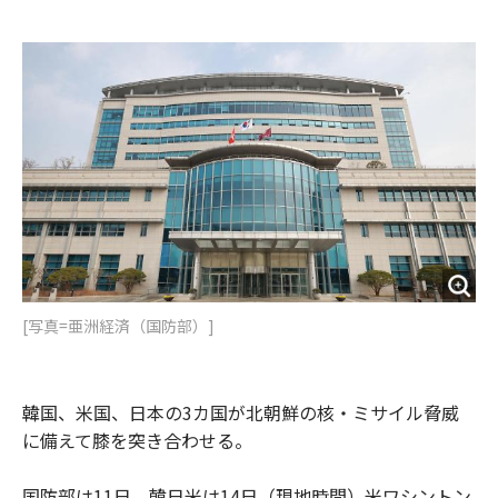
e
t
m
m
b
t
o
i
o
e
u
n
o
r
t
k
[写真=亜洲経済（国防部）]
韓国、米国、日本の3カ国が北朝鮮の核・ミサイル脅威
に備えて膝を突き合わせる。
国防部は11日、韓日米は14日（現地時間）米ワシントン