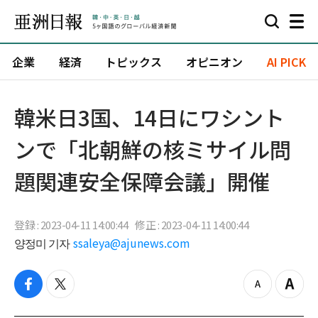
企業
経済
トピックス
オピニオン
AI PICK
韓米日3国、14日にワシント
ンで「北朝鮮の核ミサイル問
題関連安全保障会議」開催
登録 : 2023-04-11 14:00:44
修正 : 2023-04-11 14:00:44
양정미 기자
ssaleya@ajunews.com
f
t
z
Z
a
w
o
o
c
i
o
o