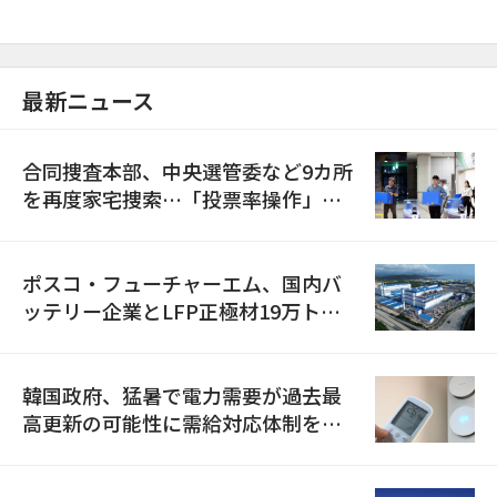
最新ニュース
合同捜査本部、中央選管委など9カ所
を再度家宅捜索…「投票率操作」の
資料を確保
ポスコ・フューチャーエム、国内バ
ッテリー企業とLFP正極材19万トン
の供給契約を締結
韓国政府、猛暑で電力需要が過去最
高更新の可能性に需給対応体制を点
検