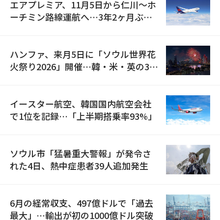
エアプレミア、11月5日から仁川〜ホ
ーチミン路線運航へ…3年2ヶ月ぶり
の再開
ハンファ、来月5日に「ソウル世界花
火祭り2026」開催…韓・米・英の3カ
国が参加
イースター航空、韓国国内航空会社
で1位を記録…「上半期搭乗率93%」
ソウル市「猛暑重大警報」が発令さ
れた4日、熱中症患者39人追加発生
6月の経常収支、497億ドルで「過去
最大」…輸出が初の1000億ドル突破