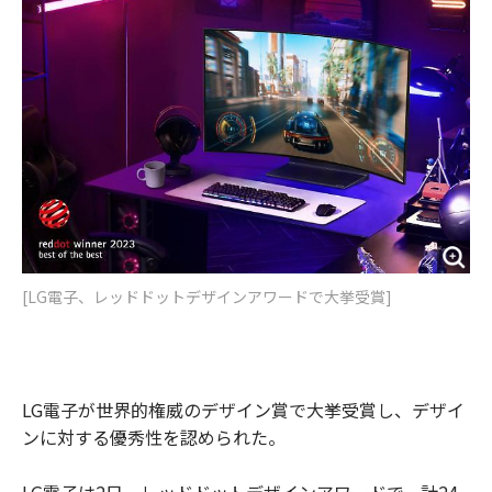
o
e
u
n
o
r
t
k
[LG電子、レッドドットデザインアワードで大挙受賞]
LG電子が世界的権威のデザイン賞で大挙受賞し、デザイ
ンに対する優秀性を認められた。
LG電子は2日、レッドドットデザインアワードで、計24