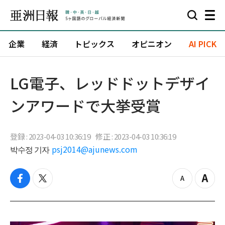
企業
経済
トピックス
オピニオン
AI PICK
LG電子、レッドドットデザイ
ンアワードで大挙受賞
登録 : 2023-04-03 10:36:19
修正 : 2023-04-03 10:36:19
박수정 기자
psj2014@ajunews.com
f
t
z
Z
a
w
o
o
c
i
o
o
e
t
m
m
b
t
o
i