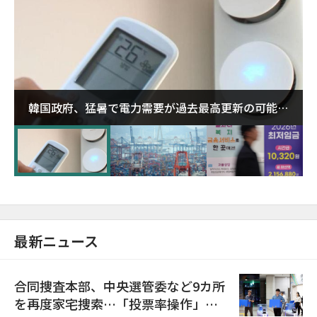
韓国政府、猛暑で電力需要が過去最高更新の可能性
に需給対応体制を点検
最新ニュース
合同捜査本部、中央選管委など9カ所
を再度家宅捜索…「投票率操作」の