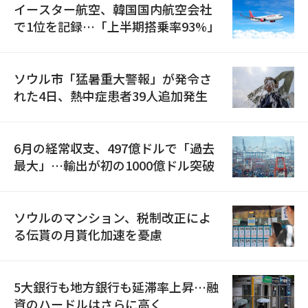
イースター航空、韓国国内航空会社
で1位を記録…「上半期搭乗率93%」
ソウル市「猛暑重大警報」が発令さ
れた4日、熱中症患者39人追加発生
6月の経常収支、497億ドルで「過去
最大」…輸出が初の1000億ドル突破
ソウルのマンション、税制改正によ
る伝貰の月貰化加速を憂慮
5大銀行も地方銀行も延滞率上昇…融
資のハードルはさらに高く