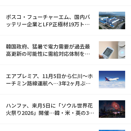
資料を確保
ポスコ・フューチャーエム、国内バ
ッテリー企業とLFP正極材19万トン
の供給契約を締結
韓国政府、猛暑で電力需要が過去最
高更新の可能性に需給対応体制を点
検
エアプレミア、11月5日から仁川〜ホ
ーチミン路線運航へ…3年2ヶ月ぶり
の再開
ハンファ、来月5日に「ソウル世界花
火祭り2026」開催…韓・米・英の3カ
国が参加