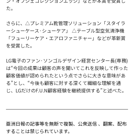
ン・オブジェコレクションエッジ」などが本賞を受賞し
た。
さらに、△プレミアム靴管理ソリューション「スタイラ
ーシューケース·シューケア」 △テーブル型空気清浄機
「フューリーケア・エアロファニチャー」などが革新賞
を受賞した。
LG電子のファン·ソンゴルデザイン経営センター長(専務)
は“今回の成果は顧客の声を聞いてこれを反映して作った
顧客価値が認められたという点でさらに大きな意味があ
る”とし、“今後も顧客に対する深くて繊細な理解を通
じ、LGだけのF.U.N顧客経験を継続提供する”と述べた。
亜洲日報の記事等を無断で複製、公衆送信 、翻案、配布
することは禁じられています。