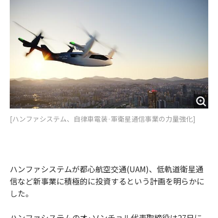
o
e
u
n
o
r
t
k
[ハンファシステム、自律車電装·軍衛星通信事業の力量強化]
ハンファシステムが都心航空交通(UAM)、低軌道衛星通
信など新事業に積極的に投資するという計画を明らかに
した。
ハンファシステムのオ·ソンチョル代表取締役は27日に