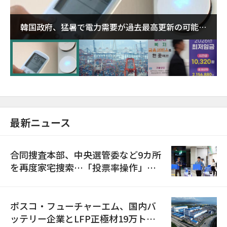
韓国政府、猛暑で電力需要が過去最高更新の可能性
に需給対応体制を点検
最新ニュース
合同捜査本部、中央選管委など9カ所
を再度家宅捜索…「投票率操作」の
資料を確保
ポスコ・フューチャーエム、国内バ
ッテリー企業とLFP正極材19万トン