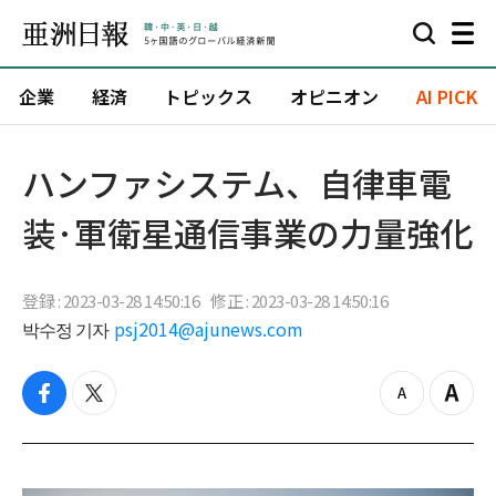
企業
経済
トピックス
オピニオン
AI PICK
ハンファシステム、自律車電
装·軍衛星通信事業の力量強化
登録 : 2023-03-28 14:50:16
修正 : 2023-03-28 14:50:16
박수정 기자
psj2014@ajunews.com
f
t
z
Z
a
w
o
o
c
i
o
o
e
t
m
m
b
t
o
i