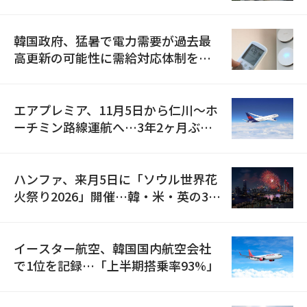
の供給契約を締結
韓国政府、猛暑で電力需要が過去最
高更新の可能性に需給対応体制を点
検
エアプレミア、11月5日から仁川〜ホ
ーチミン路線運航へ…3年2ヶ月ぶり
の再開
ハンファ、来月5日に「ソウル世界花
火祭り2026」開催…韓・米・英の3カ
国が参加
イースター航空、韓国国内航空会社
で1位を記録…「上半期搭乗率93%」