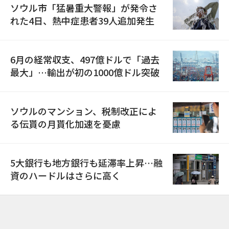
ソウル市「猛暑重大警報」が発令さ
れた4日、熱中症患者39人追加発生
6月の経常収支、497億ドルで「過去
最大」…輸出が初の1000億ドル突破
ソウルのマンション、税制改正によ
る伝貰の月貰化加速を憂慮
5大銀行も地方銀行も延滞率上昇…融
資のハードルはさらに高く