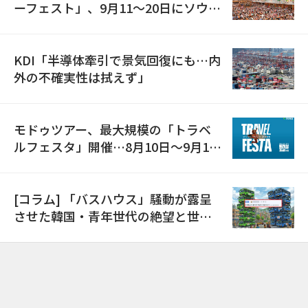
ーフェスト」、9月11〜20日にソウル
で開催
KDI「半導体牽引で景気回復にも…内
外の不確実性は拭えず」
モドゥツアー、最大規模の「トラベ
ルフェスタ」開催…8月10日～9月11
日
[コラム] 「バスハウス」騒動が露呈
させた韓国・青年世代の絶望と世代
間格差