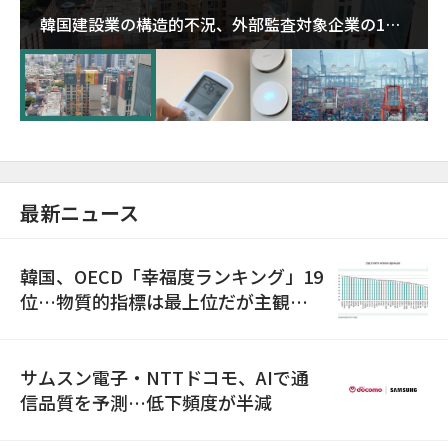
韓国建設業の構造的不況、外部監査対象企業の1割
超が「ゾンビ企業」に…5年で2.8倍増
最新ニュース
韓国、OECD「幸福度ランキング」19
位…物質的指標は最上位だが主観的
満足度は最下位
サムスン電子・NTTドコモ、AIで通
信品質を予測…低下頻度が半減