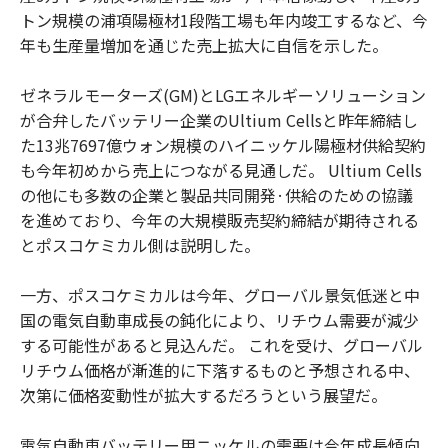
トン規模の浦項陽極材1段階工場も年内竣工するなど、今
年も生産量増加を通じた売上拡大に自信を示した。
ゼネラルモーターズ(GM)とLGエネルギーソリューション
が合弁したバッテリー企業のUltium Cellsと昨年締結し
た13兆7697億ウォン規模のハイニッケル陽極材供給契約
も今年初めから売上につながる見通しだ。 Ultium Cells
の他にも多数の企業と製品共同開発·供給のための協議
を進めており、今年の大規模販売契約締結が期待される
とポスコケミカル側は説明した。
一方、ポスコケミカルは今年、グローバル景気低迷と中
国の電気自動車成長の鈍化により、リチウム需要が減少
する可能性があると見込んだ。 これを受け、グローバル
リチウム価格が漸進的に下落するものと予想される中、
次第に価格変動性が拡大するだろうという展望だ。
電気自動車バッテリー用ニッケルの需要は今年成長傾向