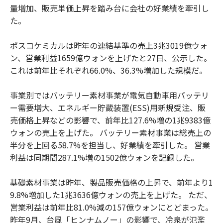
量増加、販売単価上昇を踏み台に会社の好業績を牽引し
た。
ポスコケミカルは昨年の連結基準の売上3兆3019億ウォ
ン、営業利益1659億ウォンを上げたと27日、公示した。
これは前年比それぞれ66.0%、36.3%増加した規模だ。
事業別ではバッテリー素材事業が電気自動車用バッテリ
ー需要増大、エネルギー貯蔵装置(ESS)用新規受注、販
売価格上昇などの影響で、前年比127.6%増の1兆9383億
ウォンの売上を上げた。 バッテリー素材事業は総売上の
半分を上回る58.7%を担当し、好業績を牽引した。 営業
利益は同期間287.1%増の1502億ウォンを記録した。
基礎素材事業は昨年、製品販売価格の上昇で、前年より1
9.8%増加した1兆3636億ウォンの売上を上げた。 ただ、
営業利益は前年比81.0%減の157億ウォンにとどまった。
昨年9月、台風「ヒンナムノー」の影響で、冷泉が氾濫