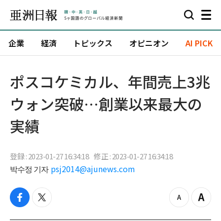
企業
経済
トピックス
オピニオン
AI PICK
ポスコケミカル、年間売上3兆
ウォン突破…創業以来最大の
実績
登録 : 2023-01-27 16:34:18
修正 : 2023-01-27 16:34:18
박수정 기자
psj2014@ajunews.com
f
t
z
Z
a
w
o
o
c
i
o
o