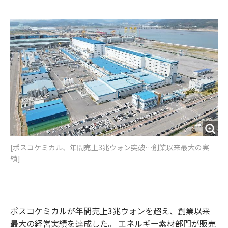
e
t
m
m
b
t
o
i
o
e
u
n
o
r
t
k
[ポスコケミカル、年間売上3兆ウォン突破…創業以来最大の実
績]
ポスコケミカルが年間売上3兆ウォンを超え、創業以来
最大の経営実績を達成した。 エネルギー素材部門が販売