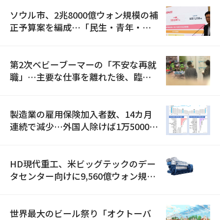
ソウル市、2兆8000億ウォン規模の補
正予算案を編成…「民生・青年・安
全」に8100億ウォンを集中投資
第2次ベビーブーマーの「不安な再就
職」…主要な仕事を離れた後、臨時
職が2倍近くに急増
製造業の雇用保険加入者数、14カ月
連続で減少…外国人除けば1万5000人
減
HD現代重工、米ビッグテックのデー
タセンター向けに9,560億ウォン規模
の発電設備を受注…「過去最大」
世界最大のビール祭り「オクトーバ