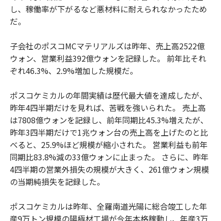
し、稼働率が下がるなど悪材料に耐えられなかったため
だ。
子会社のポスコMCマテリアルズは昨年、売上高2522億
ウォン、営業利益392億ウォンを記録した。 前年比それ
ぞれ46.3%、2.9%増加した規模だ。
ポスコケミカルの年間実績は歴代最大値を達成したが、
昨年4四半期だけを見れば、苦戦を強いられた。 売上高
は7808億ウォンを記録し、前年同期比45.3%増えたが、
昨年3四半期だけで1兆ウォン台の売上高を上げたのと比
べると、25.9%ほど規模が縮小された。 営業利益も前年
同期比83.8%減の33億ウォンに止まった。 さらに、昨年
4四半期の営業外損失の規模が大きく、261億ウォン規模
の当期純損失を記録した。
ポスコケミカルは昨年、全羅南道光陽に総合竣工した年
産9万トン規模の陽極材工場が今年本格稼動し、年産3万