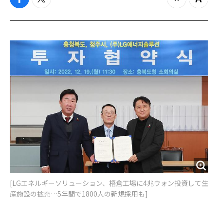
f
t
z
Z
a
w
o
o
c
i
o
o
e
t
m
m
b
t
o
i
o
e
u
n
o
r
t
k
[​LGエネルギーソリューション、梧倉工場に4兆ウォン投資して生
産施設の拡充…5年間で1800人の新規採用も]