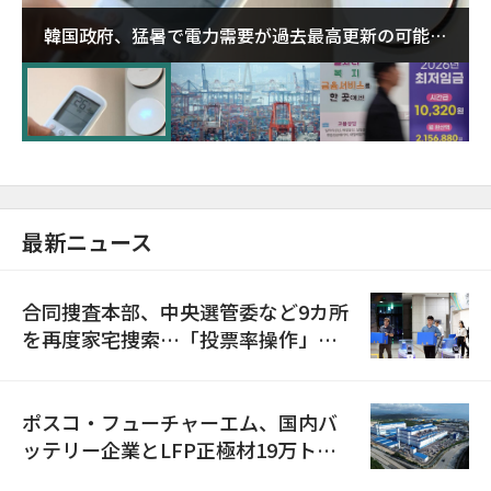
韓国政府、猛暑で電力需要が過去最高更新の可能性
に需給対応体制を点検
最新ニュース
合同捜査本部、中央選管委など9カ所
を再度家宅捜索…「投票率操作」の
資料を確保
ポスコ・フューチャーエム、国内バ
ッテリー企業とLFP正極材19万トン
の供給契約を締結