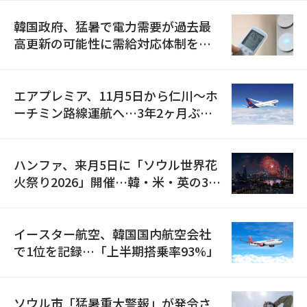
韓国政府、猛暑で電力需要が過去最
高更新の可能性に需給対応体制を点
検
エアプレミア、11月5日から仁川〜ホ
ーチミン路線運航へ…3年2ヶ月ぶり
の再開
ハンファ、来月5日に「ソウル世界花
火祭り2026」開催…韓・米・英の3カ
国が参加
イースター航空、韓国国内航空会社
で1位を記録…「上半期搭乗率93%」
ソウル市「猛暑重大警報」が発令さ