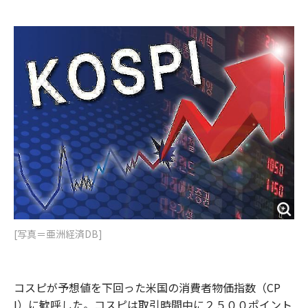
e
t
m
m
b
t
o
i
o
e
u
n
o
r
t
k
[写真＝亜洲経済DB]
コスピが予想値を下回った米国の消費者物価指数（CP
I）に歓呼した。コスピは取引時間中に２５００ポイント