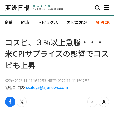
企業
経済
トピックス
オピニオン
AI PICK
コスピ、３%以上急騰・・・
米CPIサプライズの影響でコス
ピも上昇
登録 : 2022-11-11 16:12:53
修正 : 2022-11-11 16:12:53
양정미 기자
ssaleya@ajunews.com
f
t
z
Z
a
w
o
o
c
i
o
o