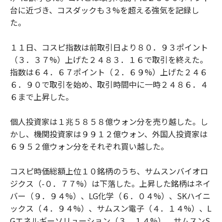
台に近づき、コスダックも３%を超える強気を記録し
た。
１１日、コスピ指数は前取引日より８０．９３ポイント
（３．３７%）上げた２４８３．１６で取引を終えた。
指数は６４．６７ポイント（２．６９%）上げた２４６
６．９０で取引を始め、取引時間中に一時２４８６．４
６まで上昇した。
個人投資家は１兆５８５８億ウォン分を売り越した。し
かし、機関投資家は９９１２億ウォン、外国人投資家は
６９５２億ウォン分をそれぞれ買い越した。
コスピ時価総額上位１０銘柄のうち、サムスンバイオロ
ジクス（-０．７７%）は下落した。上昇した銘柄はネイ
バー（９．９４%）、LG化学（６．０４%）、SKハイニ
ックス（４．９４%）、サムスン電子（４．１４%）、L
Gエネルギーソリューション（３．１４%）、サムスンS