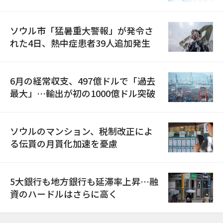
ソウル市「猛暑重大警報」が発令さ
れた4日、熱中症患者39人追加発生
6月の経常収支、497億ドルで「過去
最大」…輸出が初の1000億ドル突破
ソウルのマンション、税制改正によ
る伝貰の月貰化加速を憂慮
5大銀行も地方銀行も延滞率上昇…融
資のハードルはさらに高く