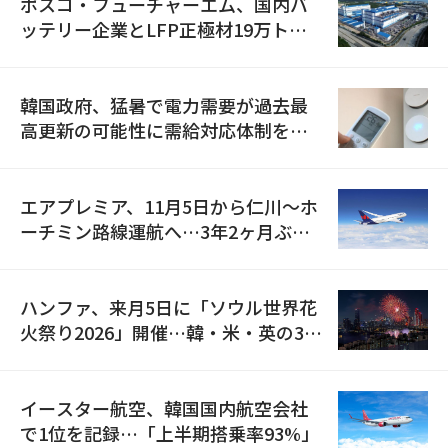
ポスコ・フューチャーエム、国内バ
ッテリー企業とLFP正極材19万トン
の供給契約を締結
韓国政府、猛暑で電力需要が過去最
高更新の可能性に需給対応体制を点
検
エアプレミア、11月5日から仁川〜ホ
ーチミン路線運航へ…3年2ヶ月ぶり
の再開
ハンファ、来月5日に「ソウル世界花
火祭り2026」開催…韓・米・英の3カ
国が参加
イースター航空、韓国国内航空会社
で1位を記録…「上半期搭乗率93%」