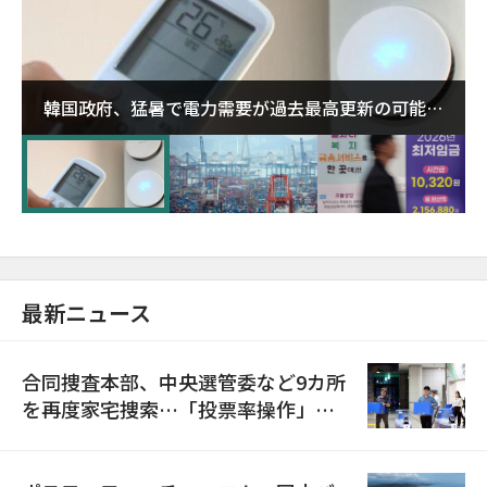
韓国政府、猛暑で電力需要が過去最高更新の可能性
に需給対応体制を点検
最新ニュース
合同捜査本部、中央選管委など9カ所
を再度家宅捜索…「投票率操作」の
資料を確保