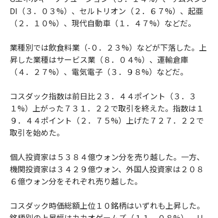
DI（３．０３%）、セルトリオン（２．６７%）、起亜
（２．１０%）、現代自動車（１．４７%）などだ。
業種別では飲食料業（-０．２３%）などが下落した。上
昇した業種はサービス業（８．０４%）、運輸倉庫
（４．２７%）、電気電子（３．９８%）などだ。
コスダック指数は前日比２３．４４ポイント（３．３
１%）上がった７３１．２２で取引を終えた。指数は１
９．４４ポイント（２．７５%）上げた７２７．２２で
取引を始めた。
個人投資家は５３８４億ウォン分を売り越した。一方、
機関投資家は３４２９億ウォン、外国人投資家は２０８
６億ウォン分をそれぞれ売り越した。
コスダック時価総額上位１０銘柄はいずれも上昇した。
銘柄別の上昇幅はカカオゲームズ（１１．０８%）、リ