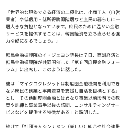
「世界的な現象である経済の二極化は、小商工人（自営
業者）や低信用・低所得脆弱階層など庶民の暮らしに一
層大きな負担となっています。庶民のために温かい金融
サービスを提供することは、韓国経済を立ち直らせる強
力な礎になるでしょう。」
庶民金融振興院のイ・ジェヨン院長は７日、亜洲経済と
庶民金融振興院が共同開催した「第６回庶民金融フォー
ラム」に出席し、このように話した。
彼は「マイクロクレジットは制度圏金融機関を利用でき
ない庶民の創業と事業運営を支援し自活を目標とする」
とし「その他制度圏金融とは異なり事業以前段階での教
育や訓練と事業着手以後の諮問、コンサルティングサー
ビスなどを提供する特徴がある」と説明した。
続けて「社団法人シンナヌン（楽しい）組合や社会連帯