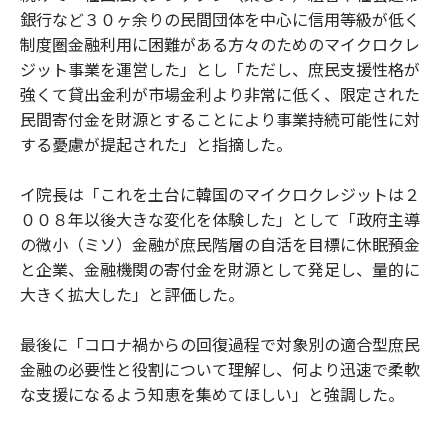
銀行など３０ヶ余りの民間団体を中心に信用等級が低く
制度圏金融利用に困難がある方々のためのマイクロクレ
ジット事業を運営した」とし「ただし、庶民支援性格が
強くて貸出金利が市場金利より非常に低く、限定された
民間寄付金を財源とすることにより事業持続可能性に対
する憂慮が提起された」と指摘した。
イ院長は「これを土台に韓国のマイクロクレジットは２
００８年以後大きな変化を体験した」として「政府主導
の微小（ミソ）金融が庶民階層の自活を目標に休眠預金
と企業、金融機関の寄付金を財源として発足し、量的に
大きく拡大した」と評価した。
最後に「コロナ禍からの回復過程で対象別の適合型庶民
金融の必要性と役割について理解し、何より迅速で柔軟
な支援になるよう知恵を集めてほしい」と強調した。