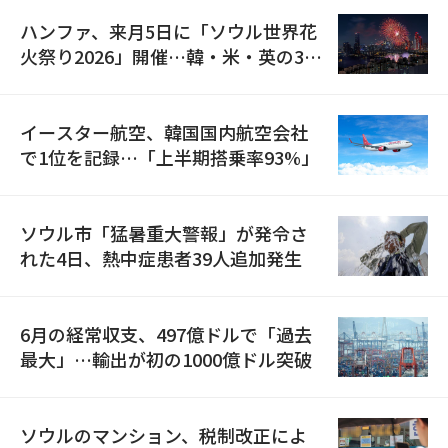
ハンファ、来月5日に「ソウル世界花
火祭り2026」開催…韓・米・英の3カ
国が参加
イースター航空、韓国国内航空会社
で1位を記録…「上半期搭乗率93%」
ソウル市「猛暑重大警報」が発令さ
れた4日、熱中症患者39人追加発生
6月の経常収支、497億ドルで「過去
最大」…輸出が初の1000億ドル突破
ソウルのマンション、税制改正によ