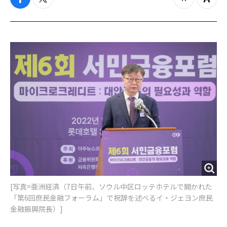
f
t
z
Z
a
w
o
o
c
i
o
o
e
t
m
m
b
t
o
i
o
e
u
n
o
r
t
k
[写真=亜洲経済（7日午前、ソウル中区ロッテホテルで開かれた
「第6回庶民金融フォーラム」で祝辞を述べるイ・ジェヨン庶民
金融振興院長）]