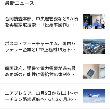
最新ニュース
合同捜査本部、中央選管委など9カ所
を再度家宅捜索…「投票率操作」の
資料を確保
ポスコ・フューチャーエム、国内バ
ッテリー企業とLFP正極材19万トン
の供給契約を締結
韓国政府、猛暑で電力需要が過去最
高更新の可能性に需給対応体制を点
検
エアプレミア、11月5日から仁川〜ホ
ーチミン路線運航へ…3年2ヶ月ぶり
の再開