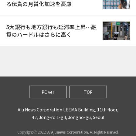
る伝貰の月貰化加速を憂慮
5大銀行も地方銀行も延滞率上昇…融
資のハードルはさらに高く
PC ver
TOP
Aju News Corporation LEEMA Building, 11th floor,
42, Jong-ro 1-gil, Jongno-gu, Seoul
Copyright ⓒ 2022 By
Ajunews Corporation
, All Rights Reserved.