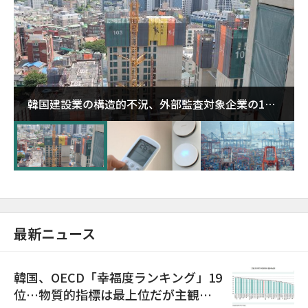
韓国建設業の構造的不況、外部監査対象企業の1割
超が「ゾンビ企業」に…5年で2.8倍増
最新ニュース
韓国、OECD「幸福度ランキング」19
位…物質的指標は最上位だが主観的