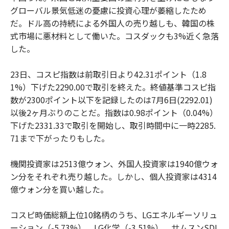
グローバル景気低迷の憂慮に投資心理が萎縮したため
だ。ドル高の持続による外国人の売り越しも、韓国の株
式市場に悪材料として働いた。コスダックも3%近く急落
した。
23日、コスピ指数は前取引日より42.31ポイント（1.8
1%）下げた2290.00で取引を終えた。終値基準コスピ指
数が2300ポイント以下を記録したのは7月6日(2292.01)
以後2ヶ月ぶりのことだ。指数は0.98ポイント（0.04%）
下げた2331.33で取引を開始し、取引時間中に一時2285.
71まで下がったりもした。
機関投資家は2513億ウォン、外国人投資家は1940億ウォ
ン分をそれぞれ売り越した。しかし、個人投資家は4314
億ウォン分を買い越した。
コスピ時価総額上位10銘柄のうち、LGエネルギーソリュ
ーション（-5.73%）、LG化学（-3.51%）、サムスンSDI