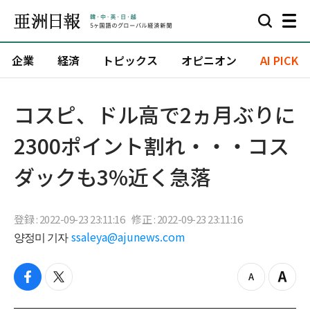
企業
経済
トピックス
オピニオン
AI PICK
コスピ、ドル高で2ヵ月ぶりに
2300ポイント割れ・・・コス
ダックも3%近く急落
登録 : 2022-09-23 23:11:16
修正 : 2022-09-23 23:11:16
양정미 기자
ssaleya@ajunews.com
f
t
z
Z
a
w
o
o
c
i
o
o