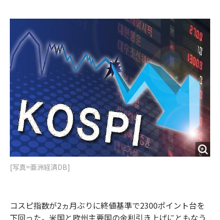
e
t
m
m
b
t
o
i
o
e
u
n
o
r
t
k
[写真=亜洲経済DB]
コスピ指数が2ヵ月ぶりに終値基準で2300ポイント台を
下回った。米国と欧州主要国の金利引き上げにともなう