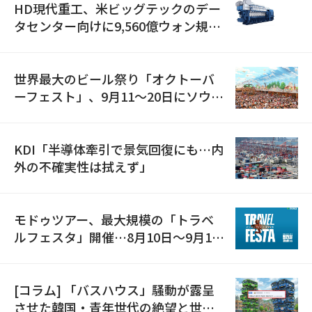
HD現代重工、米ビッグテックのデー
タセンター向けに9,560億ウォン規模
の発電設備を受注…「過去最大」
世界最大のビール祭り「オクトーバ
ーフェスト」、9月11〜20日にソウル
で開催
KDI「半導体牽引で景気回復にも…内
外の不確実性は拭えず」
モドゥツアー、最大規模の「トラベ
ルフェスタ」開催…8月10日～9月11
日
[コラム] 「バスハウス」騒動が露呈
させた韓国・青年世代の絶望と世代