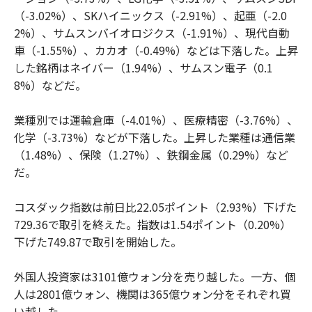
（-3.02%）、SKハイニックス（-2.91%）、起亜（-2.0
2%）、サムスンバイオロジクス（-1.91%）、現代自動
車（-1.55%）、カカオ（-0.49%）などは下落した。上昇
した銘柄はネイバー（1.94%）、サムスン電子（0.1
8%）などだ。
業種別では運輸倉庫（-4.01%）、医療精密（-3.76%）、
化学（-3.73%）などが下落した。上昇した業種は通信業
（1.48%）、保険（1.27%）、鉄鋼金属（0.29%）など
だ。
コスダック指数は前日比22.05ポイント（2.93%）下げた
729.36で取引を終えた。指数は1.54ポイント（0.20%）
下げた749.87で取引を開始した。
外国人投資家は3101億ウォン分を売り越した。一方、個
人は2801億ウォン、機関は365億ウォン分をそれぞれ買
い越した。