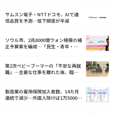
満足度は最下位
サムスン電子・NTTドコモ、AIで通
信品質を予測…低下頻度が半減
ソウル市、2兆8000億ウォン規模の補
正予算案を編成…「民生・青年・安
全」に8100億ウォンを集中投資
第2次ベビーブーマーの「不安な再就
職」…主要な仕事を離れた後、臨時
職が2倍近くに急増
製造業の雇用保険加入者数、14カ月
連続で減少…外国人除けば1万5000人
減