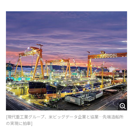
e
t
m
m
b
t
o
i
o
e
u
n
o
r
t
k
[現代重工業グループ、米ビッグデータ企業と協業…先端造船所
の実現に拍車]