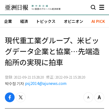
企業
経済
トピックス
オピニオン
AI PICK
現代重工業グループ、米ビッ
グデータ企業と協業…先端造
船所の実現に拍車
登録 : 2022-09-21 15:28:20
修正 : 2022-09-21 15:28:20
박수정 기자
psj2014@ajunews.com
f
t
z
Z
a
w
o
o
c
i
o
o