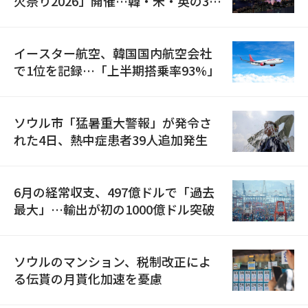
火祭り2026」開催…韓・米・英の3カ
国が参加
イースター航空、韓国国内航空会社
で1位を記録…「上半期搭乗率93%」
ソウル市「猛暑重大警報」が発令さ
れた4日、熱中症患者39人追加発生
6月の経常収支、497億ドルで「過去
最大」…輸出が初の1000億ドル突破
ソウルのマンション、税制改正によ
る伝貰の月貰化加速を憂慮