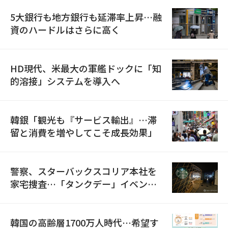
5大銀行も地方銀行も延滞率上昇…融
資のハードルはさらに高く
HD現代、米最大の軍艦ドックに「知
的溶接」システムを導入へ
韓銀「観光も『サービス輸出』…滞
留と消費を増やしてこそ成長効果」
警察、スターバックスコリア本社を
家宅捜査…「タンクデー」イベント
巡り侮辱容疑
韓国の高齢層1700万人時代…希望す