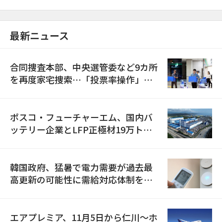
最新ニュース
合同捜査本部、中央選管委など9カ所
を再度家宅捜索…「投票率操作」の
資料を確保
ポスコ・フューチャーエム、国内バ
ッテリー企業とLFP正極材19万トン
の供給契約を締結
韓国政府、猛暑で電力需要が過去最
高更新の可能性に需給対応体制を点
検
エアプレミア、11月5日から仁川〜ホ