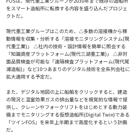
FOSは、現代重工業グループが2030年まで既存の造船所
をスマート造船所に転換する内容を盛り込んだプロジェ
クトだ。
現代重工業グループはこのため、△多数の溶接機から稼
動情報を収集・分析する「溶接モニタリングシステム(現
代重工業)」 △社内の技術・設計情報を簡単に照会する
「知識資産プラットフォーム(現代三湖重工業)」 △非対
面品質検査が可能な「遠隔検査プラットフォーム(現代尾
浦造船)」など10つあまりのデジタル技術を全系列会社に
拡大適用する予定だ。
また、デジタル地図の上に船舶をクリックすると、建造
の現況と温室効果ガスの排出量などを視覚的な情報で提
供し、クレーンやフォークリフトをはじめとする動力装
備までモニタリングする仮想造船所(Digital Twin)である
「ツインFOS」を来年上半期まで高度化するという計画
だ。