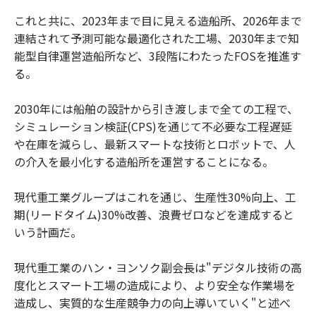
これと共に、2023年まで目に見える造船所、2026年まで
連結されて予測可能な最適化された工場、2030年まで知
能型自律運営造船所など、3段階にわたったFOSを推進す
る。
2030年には船舶の設計から引き渡しまで全ての工程で、
シミュレーション検証(CPS)を通じて不必要な工程遅延
や在庫を減らし、最新スマートな技術とロボットで、人
の介入を最小化する造船所を運営することになる。
現代重工業グループはこれを通じ、生産性30%向上、工
期(リードタイム)30%改善、浪費ゼロなどを達成すると
いう計画だ。
現代重工業のハン・ヨンソク副会長は"デジタル技術の高
度化とスマート工場の造成により、より安全な作業場を
造成し、実質的な生産競争力の向上導いていく"と述べ