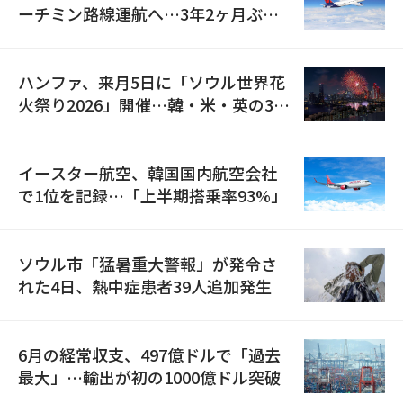
ーチミン路線運航へ…3年2ヶ月ぶり
の再開
ハンファ、来月5日に「ソウル世界花
火祭り2026」開催…韓・米・英の3カ
国が参加
イースター航空、韓国国内航空会社
で1位を記録…「上半期搭乗率93%」
ソウル市「猛暑重大警報」が発令さ
れた4日、熱中症患者39人追加発生
6月の経常収支、497億ドルで「過去
最大」…輸出が初の1000億ドル突破