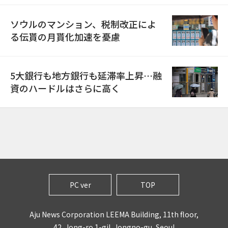
ソウルのマンション、税制改正によ
る伝貰の月貰化加速を憂慮
5大銀行も地方銀行も延滞率上昇…融
資のハードルはさらに高く
PC ver
TOP
Aju News Corporation LEEMA Building, 11th floor,
42, Jong-ro 1-gil, Jongno-gu, Seoul