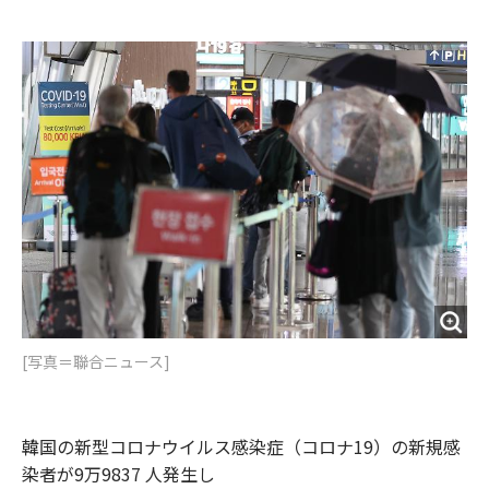
e
t
m
m
b
t
o
i
o
e
u
n
o
r
t
k
[写真＝聯合ニュース]
韓国の新型コロナウイルス感染症（コロナ19）の新規感
染者が9万9837 人発生し