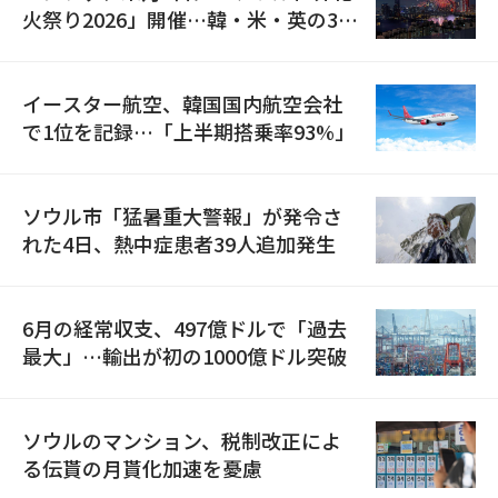
火祭り2026」開催…韓・米・英の3カ
国が参加
イースター航空、韓国国内航空会社
で1位を記録…「上半期搭乗率93%」
ソウル市「猛暑重大警報」が発令さ
れた4日、熱中症患者39人追加発生
6月の経常収支、497億ドルで「過去
最大」…輸出が初の1000億ドル突破
ソウルのマンション、税制改正によ
る伝貰の月貰化加速を憂慮