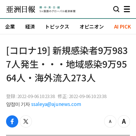
企業
経済
トピックス
オピニオン
AI PICK
[コロナ19] 新規感染者9万983
7人発生・・・地域感染9万95
64人・海外流入273人
登録 : 2022-09-06 10:23:38
修正 : 2022-09-06 10:23:38
양정미 기자
ssaleya@ajunews.com
f
t
z
Z
a
w
o
o
c
i
o
o