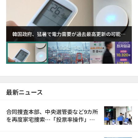
韓国政府、猛暑で電力需要が過去最高更新の可能性
に需給対応体制を点検
最新ニュース
合同捜査本部、中央選管委など9カ所
を再度家宅捜索…「投票率操作」の
資料を確保