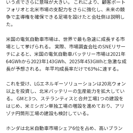
いう点でさらに意味が大きい。 これにより、顧客ポート
フォリオと北米市場の支配力をさらに強化し、未来の競
争で主導権を確保できる足場を設けたと会社側は説明し
た。
米国の電気自動車市場は、世界で最も急速に成長する市
場として挙げられる。 実際、市場調査会社のSNEリサー
チによると、米国の電気自動車バッテリー市場は2021年
64GWhから2023年143GWh、2025年453GWhと急激な成
長が予想される。 年平均成長率だけで63%に達する。
これを受け、LGエネルギーソリューションは20兆ウォン
以上を投資し、北米バッテリーの生産能力を拡大してい
る。 GMと3つ、ステランティスと合弁工場1つの建設を
はじめ、米ミシガン単独工場の増設を進めており、アリ
ゾナ円筒形工場の建設も検討している。
ホンダは北米自動車市場シェア6位を占め、高いブラン