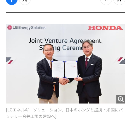
f
t
z
Z
a
w
o
o
c
i
o
o
e
t
m
m
b
t
o
i
o
e
u
n
o
r
t
k
[LGエネルギーソリューション、日本のホンダと提携…米国にバ
ッテリー合弁工場の建設へ]