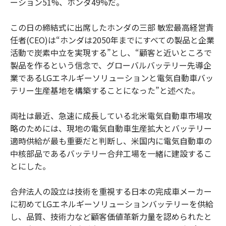
ーション51%、ホンダ49%だ。
この日の締結式に出席したホンダの三部 敏宏最高経営責
任者(CEO)は“ホンダは2050年までにすべての製品と企業
活動で炭素中立を実現する”とし、“顧客と近いところで
製品を作るという信念で、グローバルバッテリー先導企
業であるLGエネルギーソリューションと電気自動車バッ
テリー生産基地を構築することになった”と述べた。
両社は最近、急速に成長している北米電気自動車市場攻
略のためには、現地の電気自動車生産拡大とバッテリー
適時供給が最も重要だと判断し、米国内に電気自動車の
中核部品であるバッテリー合弁工場を一緒に建設するこ
とにした。
合弁法人の設立は技術を重視する日本の完成車メーカー
に初めてLGエネルギーソリューションバッテリーを供給
し、品質、技術力など顧客価値革新力量を認められたと