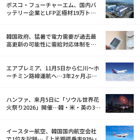
ポスコ・フューチャーエム、国内バ
ッテリー企業とLFP正極材19万トン
の供給契約を締結
韓国政府、猛暑で電力需要が過去最
高更新の可能性に需給対応体制を点
検
エアプレミア、11月5日から仁川〜ホ
ーチミン路線運航へ…3年2ヶ月ぶり
の再開
ハンファ、来月5日に「ソウル世界花
火祭り2026」開催…韓・米・英の3カ
国が参加
イースター航空、韓国国内航空会社
で1位を記録…「上半期搭乗率93%」