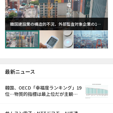
韓国建設業の構造的不況、外部監査対象企業の1割
超が「ゾンビ企業」に…5年で2.8倍増
最新ニュース
韓国、OECD「幸福度ランキング」19
位…物質的指標は最上位だが主観的
満足度は最下位
サムスン電子・NTTドコモ、AIで通