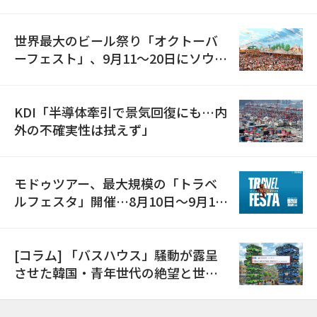
の発電設備を受注…「過去最大」
世界最大のビール祭り「オクトーバ
ーフェスト」、9月11〜20日にソウル
で開催
KDI「半導体牽引で景気回復にも…内
外の不確実性は拭えず」
モドゥツアー、最大規模の「トラベ
ルフェスタ」開催…8月10日～9月11
日
[コラム] 「バスハウス」騒動が露呈
させた韓国・青年世代の絶望と世代
間格差