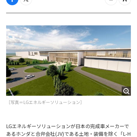
f
t
z
Z
a
w
o
o
c
i
o
o
e
t
m
m
b
t
o
i
o
e
u
n
o
r
t
k
［写真＝LGエネルギーソリューション］
LGエネルギーソリューションが日本の完成車メーカーで
あるホンダと合弁会社(JV)である土地・装備を除く「L-H