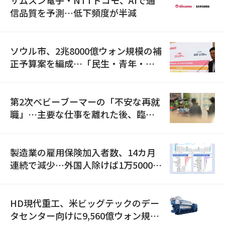
信品質を予測…低下頻度が半減
ソウル市、2兆8000億ウォン規模の補
正予算案を編成…「民生・青年・安
全」に8100億ウォンを集中投資
第2次ベビーブーマーの「不安な再就
職」…主要な仕事を離れた後、臨時
職が2倍近くに急増
製造業の雇用保険加入者数、14カ月
連続で減少…外国人除けば1万5000人
減
HD現代重工、米ビッグテックのデー
タセンター向けに9,560億ウォン規模