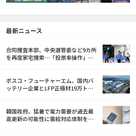
最新ニュース
合同捜査本部、中央選管委など9カ所
を再度家宅捜索…「投票率操作」の
資料を確保
ポスコ・フューチャーエム、国内バ
ッテリー企業とLFP正極材19万トン
の供給契約を締結
韓国政府、猛暑で電力需要が過去最
高更新の可能性に需給対応体制を点
検