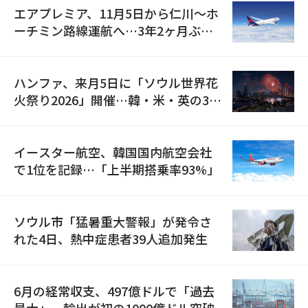
エアプレミア、11月5日から仁川〜ホ
ーチミン路線運航へ…3年2ヶ月ぶり
の再開
ハンファ、来月5日に「ソウル世界花
火祭り2026」開催…韓・米・英の3カ
国が参加
イースター航空、韓国国内航空会社
で1位を記録…「上半期搭乗率93%」
ソウル市「猛暑重大警報」が発令さ
れた4日、熱中症患者39人追加発生
6月の経常収支、497億ドルで「過去
最大」…輸出が初の1000億ドル突破