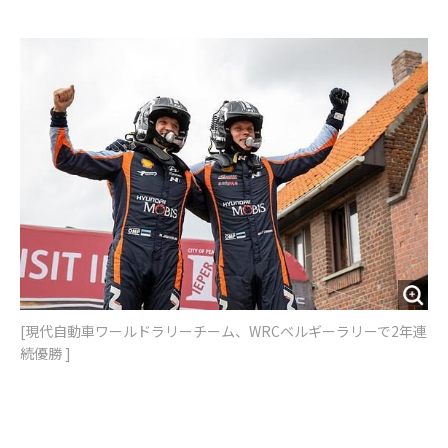
e
t
m
m
b
t
o
i
o
e
u
n
o
r
t
k
[現代自動車ワールドラリーチーム、WRCベルギーラリーで2年連
続優勝 ]