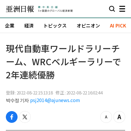
企業
経済
トピックス
オピニオン
AI PICK
現代自動車ワールドラリーチ
ーム、WRCベルギーラリーで
2年連続優勝
登録 : 2022-08-22 15:13:18
修正 : 2022-08-22 16:02:44
박수정 기자
psj2014@ajunews.com
f
t
z
Z
a
w
o
o
c
i
o
o