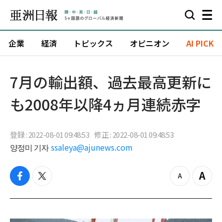
企業
経済
トピックス
オピニオン
AI PICK
7月の輸出額、過去最高更新に
も2008年以降4ヵ月連続赤字
登録 : 2022-08-01 09:48:53
修正 : 2022-08-01 09:48:53
양정미 기자
ssaleya@ajunews.com
f
t
z
Z
a
w
o
o
c
i
o
o
e
t
m
m
b
t
o
i