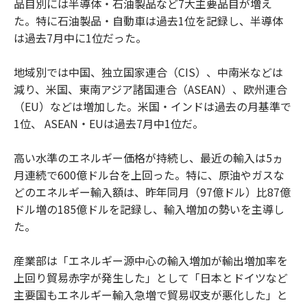
品目別には半導体・石油製品など7大主要品目が増え
た。特に石油製品・自動車は過去1位を記録し、半導体
は過去7月中に1位だった。
地域別では中国、独立国家連合（CIS）、中南米などは
減り、米国、東南アジア諸国連合（ASEAN）、欧州連合
（EU）などは増加した。米国・インドは過去の月基準で
1位、 ASEAN・EUは過去7月中1位だ。
高い水準のエネルギー価格が持続し、最近の輸入は5ヵ
月連続で600億ドル台を上回った。特に、原油やガスな
どのエネルギー輸入額は、昨年同月（97億ドル）比87億
ドル増の185億ドルを記録し、輸入増加の勢いを主導し
た。
産業部は「エネルギー源中心の輸入増加が輸出増加率を
上回り貿易赤字が発生した」として「日本とドイツなど
主要国もエネルギー輸入急増で貿易収支が悪化した」と