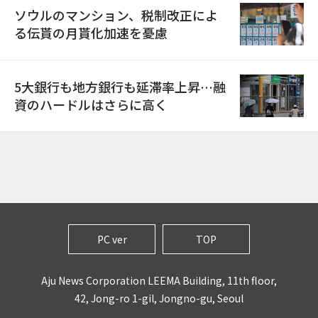
ソウルのマンション、税制改正によ
る伝貰の月貰化加速を憂慮
5大銀行も地方銀行も延滞率上昇…融
資のハードルはさらに高く
PC ver
TOP
Aju News Corporation LEEMA Building, 11th floor,
42, Jong-ro 1-gil, Jongno-gu, Seoul