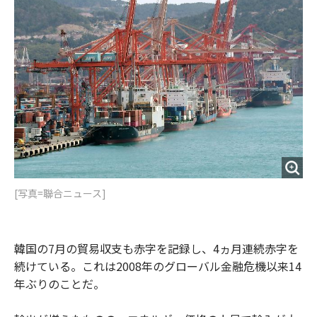
o
e
u
n
o
r
t
k
[写真=聯合ニュース]
韓国の7月の貿易収支も赤字を記録し、4ヵ月連続赤字を
続けている。これは2008年のグローバル金融危機以来14
年ぶりのことだ。