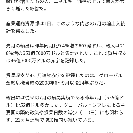
輸出が増えたものの、エネルギー価格の上昇で輸入が大
きく増えた影響だ。
産業通商資源部は1日、このような内容の7月の輸出入統
計を発表した。
先月の輸出は昨年同月比9.4%増の607億ドル、輸入は21.
8%増の653億7000万ドルと集計された。これで貿易収支
は46億7000万ドルの赤字を記録した。
貿易収支が4ヶ月連続赤字を記録したのは、グローバル
金融危機当時の2008年6～9月以後14年ぶりだ。
輸出額は従来の7月の最高実績である昨年7月（555億ド
ル）比52億ドル多かった。グローバルインフレによる主
要国の緊縮政策や操業日数の減少（-1.0日）にも関わら
ず、21ヵ月連続で増加傾向が続いている。