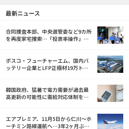
最新ニュース
合同捜査本部、中央選管委など9カ所
を再度家宅捜索…「投票率操作」の
資料を確保
ポスコ・フューチャーエム、国内バ
ッテリー企業とLFP正極材19万トン
の供給契約を締結
韓国政府、猛暑で電力需要が過去最
高更新の可能性に需給対応体制を点
検
エアプレミア、11月5日から仁川〜ホ
ーチミン路線運航へ…3年2ヶ月ぶり