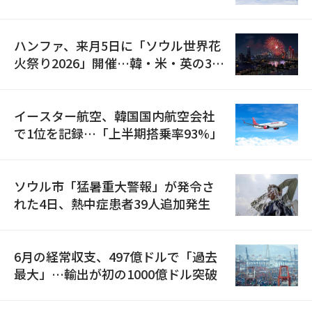
の再開
ハンファ、来月5日に「ソウル世界花
火祭り2026」開催…韓・米・英の3カ
国が参加
イースター航空、韓国国内航空会社
で1位を記録…「上半期搭乗率93%」
ソウル市「猛暑重大警報」が発令さ
れた4日、熱中症患者39人追加発生
6月の経常収支、497億ドルで「過去
最大」…輸出が初の1000億ドル突破