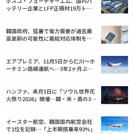
ポスコ・フューチャーエム、国内バ
ッテリー企業とLFP正極材19万トン
の供給契約を締結
韓国政府、猛暑で電力需要が過去最
高更新の可能性に需給対応体制を点
検
エアプレミア、11月5日から仁川〜ホ
ーチミン路線運航へ…3年2ヶ月ぶり
の再開
ハンファ、来月5日に「ソウル世界花
火祭り2026」開催…韓・米・英の3カ
国が参加
イースター航空、韓国国内航空会社
で1位を記録…「上半期搭乗率93%」