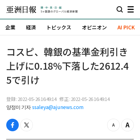
企業
経済
トピックス
オピニオン
AI PICK
コスピ、韓銀の基準金利引き
上げに0.18%下落した2612.4
5で引け
登録 : 2022-05-26 16:49:14
修正 : 2022-05-26 16:49:14
양정미 기자
ssaleya@ajunews.com
f
t
z
Z
a
w
o
o
c
i
o
o