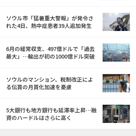
ソウル市「猛暑重大警報」が発令さ
れた4日、熱中症患者39人追加発生
6月の経常収支、497億ドルで「過去
最大」…輸出が初の1000億ドル突破
ソウルのマンション、税制改正によ
る伝貰の月貰化加速を憂慮
5大銀行も地方銀行も延滞率上昇…融
資のハードルはさらに高く