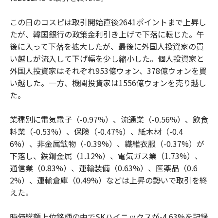
この日のコスピは取引開始直後2641ポイントまで上昇し
たが、韓国銀行の政策金利引き上げで下落に転じた。午
後に入って下落を拡大したが、最後に外国人投資家の買
い越しが流入して下げ幅を少し縮小した。個人投資家と
外国人投資家はそれぞれ953億ウォン、378億ウォンを買
い越した。一方、機関投資家は1556億ウォンを売り越し
た。
業種別に電気電子（-0.97%）、流通業（-0.56%）、飲食
料業（-0.53%）、保険（-0.47%）、紙木材（-0.4
6%）、非金属鉱物（-0.39%）、繊維衣服（-0.37%）が
下落し、鉄鋼金属（1.12%）、電気ガス業（1.73%）、
通信業（0.83%）、運輸装備（0.63%）、医薬品（0.6
2%）、運輸倉庫（0.49%）などは上昇の勢いで取引を終
えた。
時価総額上位銘柄の中でSKハイニックスが-4.63%を記録