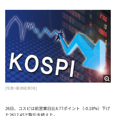
e
t
m
m
b
t
o
i
o
e
u
n
o
r
t
k
[写真=亜洲経済DB]
26日、コスピは前営業日比4.77ポイント（-0.18%）下げ
た2612.45で取引を終えた。