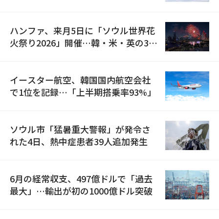
の再開
ハンファ、来月5日に「ソウル世界花
火祭り2026」開催…韓・米・英の3カ
国が参加
イースター航空、韓国国内航空会社
で1位を記録…「上半期搭乗率93%」
ソウル市「猛暑重大警報」が発令さ
れた4日、熱中症患者39人追加発生
6月の経常収支、497億ドルで「過去
最大」…輸出が初の1000億ドル突破