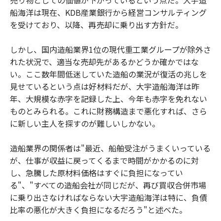
売り物としての価値が下がっているという点だ。大宇造
船海洋は現在、KDB産業銀行から経営コンサルティング
を受けており、以降、再売却に乗り出す方針だ。
しかし、国内造船業界1位の現代重工業グループが除外さ
れた状況で、適当な売却先があるかどうか確かではな
い。ここ数年間低迷していた造船の業況が復活の兆しを
見せているという点は好材料だが、大宇造船海洋は昨
年、大規模な赤字を記録した上、今年も赤字を免れない
ものとみられる。これに財務構造まで悪化すれば、さら
に新しい主人を探すのが難しいしかない。
造船業界の関係者は"最近、船舶受注がうまくいっている
が、仕事が収益に戻ってくるまで時間がかかるのに対
し、急騰した原材料価格はすぐに負担になってい
る"、"すべての造船会社が同じだが、再び買収合併市場
に乗り出さなければならない大宇造船海洋は特に、負債
比率の悪化が大きく負担になるだろう"と述べた。