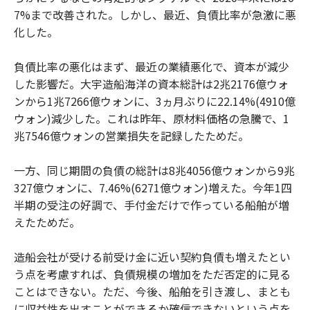
7%まで改善された。しかし、最近、負債比率が急激に悪
化した。
負債比率の悪化はまず、最近の業績悪化で、資本が減少
した影響だ。大宇造船海洋の資本総計は2兆2176億ウォ
ンから1兆7266億ウォンに、3ヵ月ぶりに22.14%(4910億
ウォン)減少した。これは昨年、原材料価格の急騰で、1
兆7546億ウォンの営業損失を記録したためだ。
一方、同じ期間の負債の総計は8兆4056億ウォンから9兆
327億ウォンに、7.46%(6271億ウォン)増えた。今年1四
半期の受注の好調で、手付金だけで作っている船舶が増
えたためだ。
造船会社が受ける前受け金に近い契約負債も増えたとい
う点を考慮すれば、負債規模の増加をただ否定的に見る
ことはできない。ただ、今後、船舶を引き渡し、まとも
に収益性を出すことができるか確信できないという点を