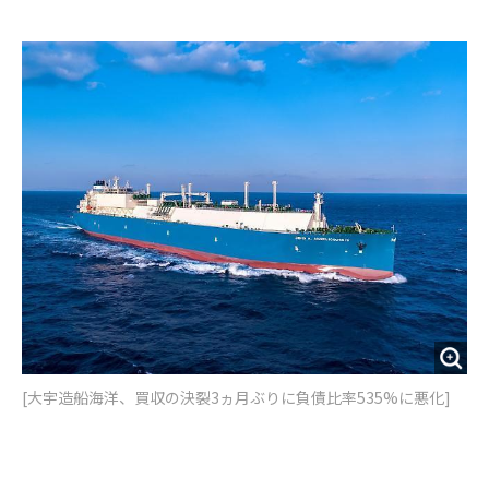
e
t
m
m
b
t
o
i
o
e
u
n
o
r
t
k
[大宇造船海洋、買収の決裂3ヵ月ぶりに負債比率535%に悪化]