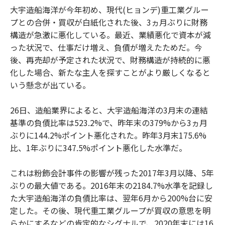
大宇造船海洋が今年初め、現代(ヒョンデ)重工業グルー
プとの合併・買収が白紙化された後、3ヵ月ぶりに財務
構造が急激に悪化している。最近、業績悪化で資本が減
った状況で、仕事だけ増え、負債が増えたためだ。今
後、再売却が予定された状況で、財務構造が持続的に悪
化した場合、新たな主人を探すことがより厳しくなると
いう懸念が出ている。
26日、造船業界によると、大宇造船海洋の3月末の連結
基準の負債比率は523.2%で、昨年末の379%から3ヵ月
ぶりに144.2%ポイント悪化された。昨年3月末175.6%
比、1年ぶりに347.5%ポイント悪化した水準だ。
これは粉飾会計事件の影響が残った2017年3月以降、5年
ぶりの最大値である。2016年末の2184.7%水準を記録し
た大宇造船海洋の負債比率は、翌年6月から200%台に安
定した。その後、現代重工業グループが買収の意思を明
らかにするなどの肯定的なシグナルで、2020年末には16