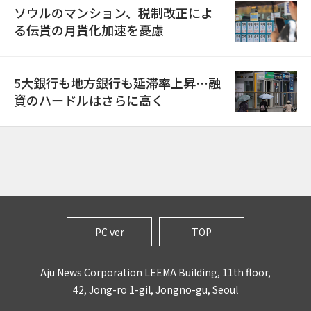
ソウルのマンション、税制改正によ
る伝貰の月貰化加速を憂慮
5大銀行も地方銀行も延滞率上昇…融
資のハードルはさらに高く
PC ver
TOP
Aju News Corporation LEEMA Building, 11th floor,
42, Jong-ro 1-gil, Jongno-gu, Seoul