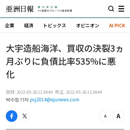
企業
経済
トピックス
オピニオン
AI PICK
大宇造船海洋、買収の決裂3ヵ
月ぶりに負債比率535%に悪
化
登録 : 2022-05-26 11:34:44
修正 : 2022-05-26 11:34:44
박수정 기자
psj2014@ajunews.com
f
t
z
Z
a
w
o
o
c
i
o
o