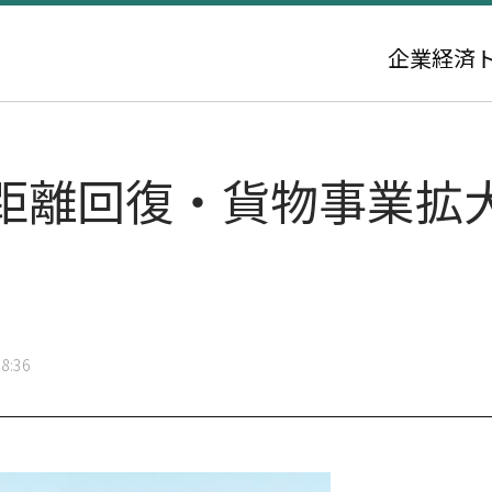
企業
経済
距離回復・貨物事業拡
8:36