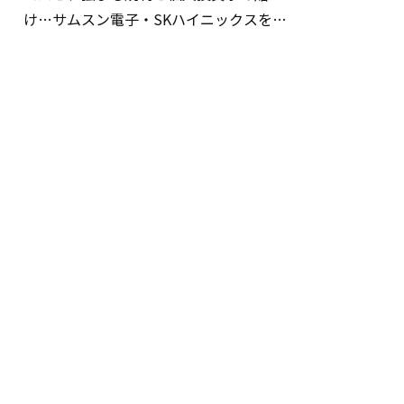
け…サムスン電子・SKハイニックスを巡
る明暗