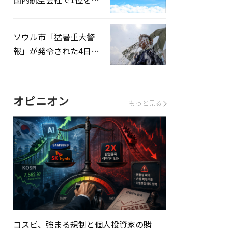
録…「上半期搭乗率
93%」
ソウル市「猛暑重大警
報」が発令された4日、
熱中症患者39人追加発
生
オピニオン
もっと見る
コスピ、強まる規制と個人投資家の賭