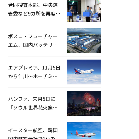
合同捜査本部、中央選
管委など9カ所を再度家
宅捜索…「投票率操
作」の資料を確保
ポスコ・フューチャー
エム、国内バッテリー
企業とLFP正極材19万ト
ンの供給契約を締結
エアプレミア、11月5日
から仁川〜ホーチミン
路線運航へ…3年2ヶ月
ぶりの再開
ハンファ、来月5日に
「ソウル世界花火祭り
2026」開催…韓・米・
英の3カ国が参加
イースター航空、韓国
国内航空会社で1位を記