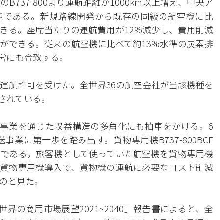
のB737-800より運航距離が1000km以上増え、中央ア
能である。新規路線開発から既存の同級の航空機に比
できる。座席当たりの運航費用が12%減少し、費用削減
ができる。従来の航空機に比べて約13%水準の炭素排
経営にも合致する。
ヵ国で運航許可を受けた。全世界36の航空会社が当該機種を
されている。
物事業を通じた収益構造の多角化にも拍車をかける。6
事業に第一歩を踏み出す。貨物専用機B737-800BCF
である。旅客機として使っていた航空機を貨物専用機
貨物専用機導入で、貨物機の運航に必要なコスト削減
のと見た。
界の商用市場展望2021~2040」報告書によると、全