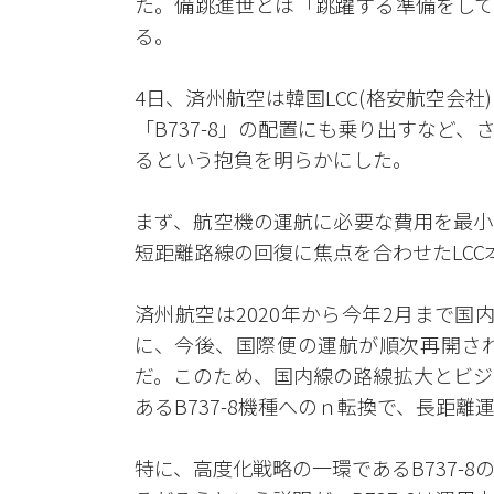
た。備跳進世とは「跳躍する準備をして
る。
4日、済州航空は韓国LCC(格安航空会
「B737-8」の配置にも乗り出すなど
るという抱負を明らかにした。
まず、航空機の運航に必要な費用を最小
短距離路線の回復に焦点を合わせたLC
済州航空は2020年から今年2月まで
に、今後、国際便の運航が順次再開さ
だ。このため、国内線の路線拡大とビジ
あるB737-8機種へのｎ転換で、長距
特に、高度化戦略の一環であるB737-