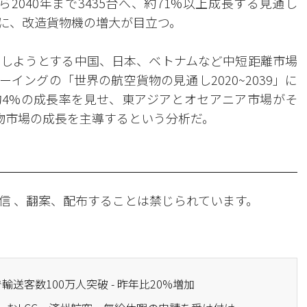
ら2040年まで3435台へ、約71%以上成長する見通し
に、改造貨物機の増大が目立つ。
しようとする中国、日本、ベトナムなど中短距離市場
イングの「世界の航空貨物の見通し2020~2039」に
4%の成長率を見せ、東アジアとオセアニア市場がそ
空貨物市場の成長を主導するという分析だ。
信 、翻案、配布することは禁じられています。
輸送客数100万人突破 - 昨年比20%増加