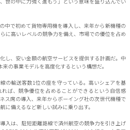
、世の中に力強く進もう」という意味を盛り込んでい
社)の中で初めて貨物専用機を導入し、来年から新機種の
、さらに高いレベルの競争力を備え、市場での優位を占め
化し、安い金額の航空サービスを提供する計画だ。中
C本来の事業モデルを高度化するという構想だ。
国内線の輸送客数1位の座を守っている。高いシェアを基
れれば、競争優位を占めることができるという自信感
ネス席の導入、来年からボーイング社の次世代機種で
離運航に備えるなど新しい試みに乗り出す。
8の導入は、駐短距離路線で済州航空の競争力を引き上げ